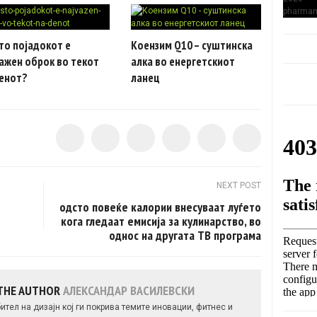
то појадокот е
Коензим Q10 – суштинска
ажен оброк во текот
алка во енергетскиот
денот?
ланец
NEXT POST
одсто повеќе калории внесуваат луѓето
кога гледаат емисија за кулинарство, во
однос на другата ТВ програма
THE AUTHOR
АЛЕКСАНДАР ВАСИЛЕВСКИ
тел на дизајн кој ги покрива темите иновации, фитнес и