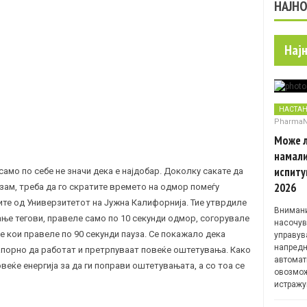
НАЈН
Нај
НАСТА
Pharma
Може л
намали
испиту
само по себе не значи дека е најдобар. Доколку сакате да
2026
зам, треба да го скратите времето на одмор помеѓу
те од Универзитетот на Јужна Калифорнија. Тие утврдиле
Внимани
ање тегови, правеле само по 10 секунди одмор, согорувале
насочув
е кои правеле по 90 секунди пауза. Се покажало дека
управув
напредн
апорно да работат и претрпуваат повеќе оштетувања. Како
автомат
веќе енергија за да ги поправи оштетувањата, а со тоа се
овозмож
истражу