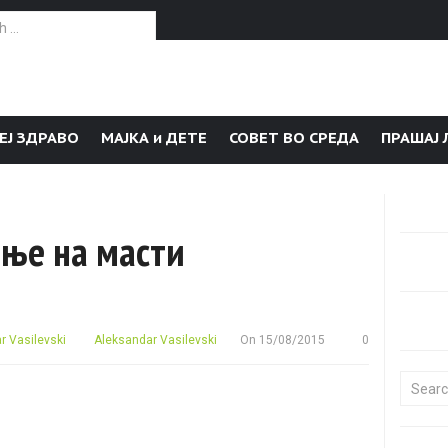
or:
ЕЈ ЗДРАВО
МАЈКА и ДЕТЕ
СОВЕТ ВО СРЕДА
ПРАШАЈ 
ање на масти
 Vasilevski
Aleksandar Vasilevski
On
15/08/2015
0
Search f