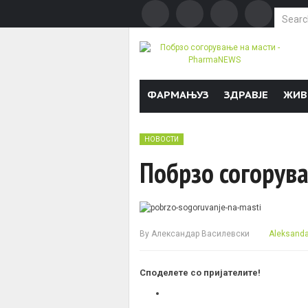
Search f
Skip to content
ФАРМАЊУЗ
ЗДРАВЈЕ
ЖИВ
НОВОСТИ
Побрзо согорув
By
Александар Василевски
Aleksandar
Споделете со пријателите!