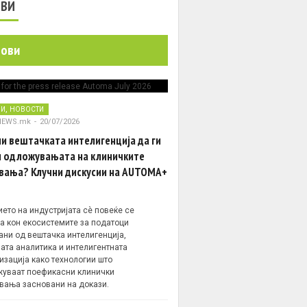
ОВИ
нови
,
НИ
НОВОСТИ
NEWS.mk
-
20/07/2026
и вештачката интелигенција да ги
 одложувањата на клиничките
вања? Клучни дискусии на AUTOMA+
ето на индустријата сè повеќе се
а кон екосистемите за податоци
ани од вештачка интелигенција,
ата аналитика и интелигентната
изација како технологии што
уваат поефикасни клинички
вања засновани на докази.