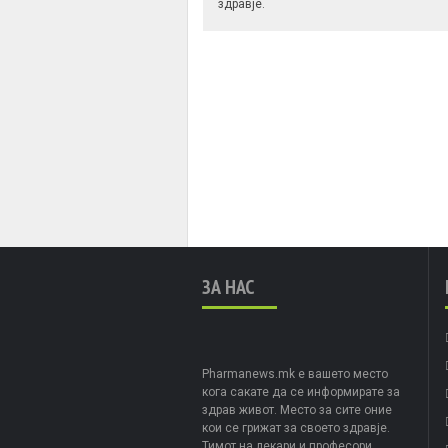
здравје.
ЗА НАС
Pharmanews.mk е вашето место
кога сакате да се информирате за
здрав живот. Место за сите оние
кои се грижат за своето здравје.
Тимот на лекари и професори,