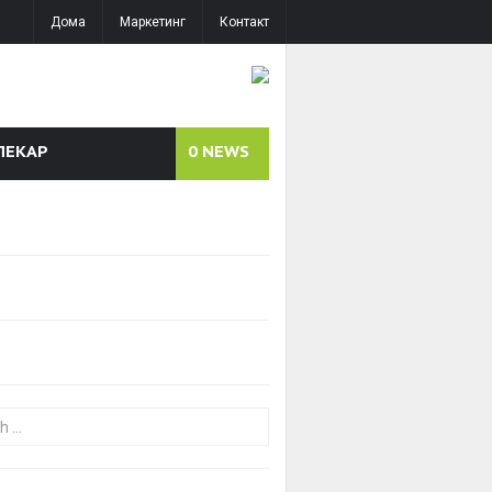
Дома
Маркетинг
Контакт
ЛЕКАР
0
NEWS
or: