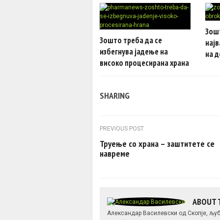
Зош
Зошто треба да се
најв
избегнува јадење на
на 
високо процесирана храна
SHARING
Post navigation
PREVIOUS POST
Труење со храна – заштитете се
навреме
ABOUT 
Александар Василевски од Скопје, љуби