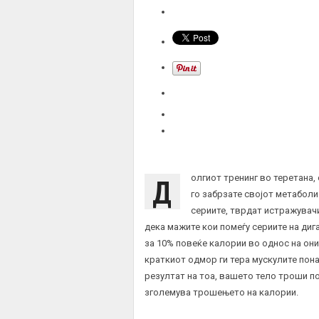
Д
олгиот тренинг во теретана, 
го забрзате својот метаболи
сериите, тврдат истражувачи
дека мажите кои помеѓу сериите на диг
за 10% повеќе калории во однос на они
краткиот одмор ги тера мускулите пон
резултат на тоа, вашето тело троши по
зголемува трошењето на калории.