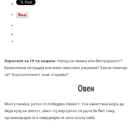
Хороскоп за 19-та недела
:
Напад на паника или бестрашност?
Безизлезна ситуација или веќе смислено решение? Каков паничар
си? Хороскопскиот знак открива?
Овен
Многу паника, ретко го победува Овенот, тоа навистина мора да
биде крај на светот, иако тој веројатно сè уште би бил таму,
организирајќи ги и смирувајќи ги сите околу себе.