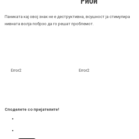
Риби
Паниката кај овој знак не е деструктивна, всушност ја стимулира
нивната волја побрзо да го решат проблемот.
Error2
Error2
Споделете со пријателите!