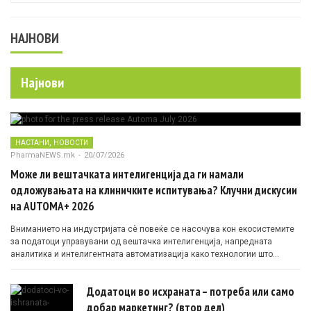
НАЈНОВИ
Најнови
,
НАСТАНИ
НОВОСТИ
PharmaNEWS.mk
-
20/07/2026
Може ли вештачката интелигенција да ги намали
одложувањата на клиничките испитувања? Клучни дискусии
на AUTOMA+ 2026
Вниманието на индустријата сè повеќе се насочува кон екосистемите
за податоци управувани од вештачка интелигенција, напредната
аналитика и интелигентната автоматизација како технологии што
овозможуваат поефикасни клинички истражувања засновани на
докази.
Додатоци во исхраната – потреба или само
добар маркетинг? (втор дел)