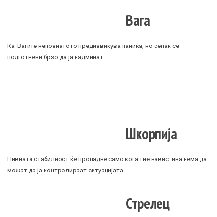
Вага
Кај Вагите непознатото предизвикува паника, но сепак се
подготвени брзо да ја надминат.
Шкорпија
Нивната стабилност ќе пропадне само кога тие навистина нема да
можат да ја контролираат ситуацијата.
Стрелец