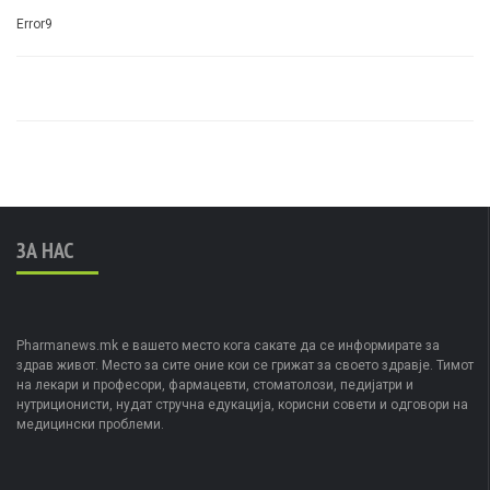
Error9
ЗА НАС
Pharmanews.mk е вашето место кога сакате да се информирате за
здрав живот. Место за сите оние кои се грижат за своето здравје. Тимот
на лекари и професори, фармацевти, стоматолози, педијатри и
нутриционисти, нудат стручна едукација, корисни совети и одговори на
медицински проблеми.