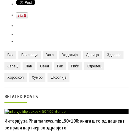
Бик
Близнаци
Вага
Водолија
Девица
Здравје
Јарец
Лав
Овен
Рак
Риби
Стрелец
Хороскоп
Хумор
Шкорпија
RELATED POSTS
Интервју за Pharmanews.mk: „50>100: книга што од пациент
ве прави партнер во здравјето“