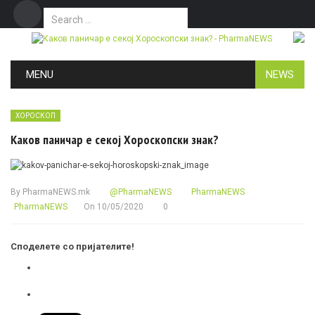
Search for:
Дома
Маркетинг
Контакт
Skip to content
MENU
NEWS
ХОРОСКОП
Каков паничар е секој Хороскопски знак?
By
PharmaNEWS.mk
@PharmaNEWS
PharmaNEWS
PharmaNEWS
On
10/05/2020
0
Споделете со пријателите!