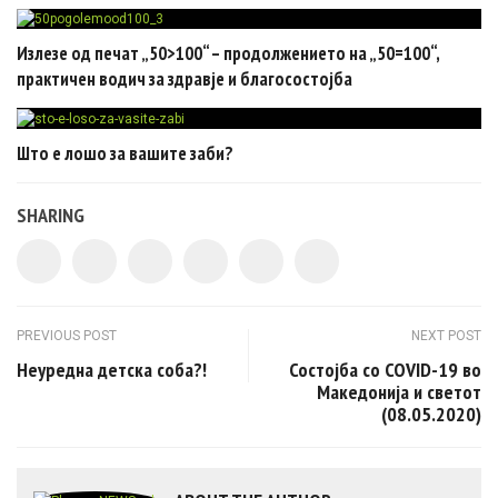
Излезе од печат „50>100“ – продолжението на „50=100“,
практичен водич за здравје и благосостојба
Што е лошо за вашите заби?
SHARING
Post navigation
PREVIOUS POST
NEXT POST
Неуредна детска соба?!
Состојба со COVID-19 во
Македонија и светот
(08.05.2020)