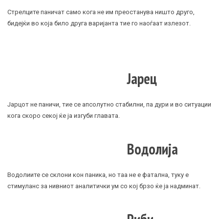
Стрелците паничат само кога не им преостанува ништо друго,
бидејќи во која било друга варијанта тие го наоѓаат излезот.
Јарец
Јарцот не паничи, тие се апсолутно стабилни, па дури и во ситуации
кога скоро секој ќе ја изгуби главата.
Водолија
Водолиите се склони кон паника, но таа не е фатална, туку е
стимуланс за нивниот аналитички ум со кој брзо ќе ја надминат.