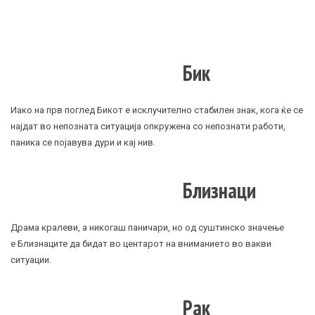
Бик
Иако на прв поглед Бикот е исклучително стабилен знак, кога ќе се
најдат во непозната ситуација опкружена со непознати работи,
паника се појавува дури и кај нив.
Близнаци
Драма кралеви, а никогаш паничари, но од суштинско значење
е Близнаците да бидат во центарот на вниманието во вакви
ситуации.
Рак