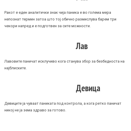
Ракот е еден аналитички знак чија паника е во голема мера
непознат термин затоа што тој обично размислува барем три
чекори напред и е подготвен за сите можности.
Лав
Лавовите паничат исклучиво кога станува збор за безбедноста на
најблиските.
Девица
Девиците ја чуваат паниката под контрола, а кога ретко паничат
никој не ја зема здраво за готово.