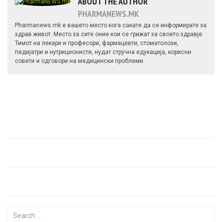
ABOUT THE AUTHOR
PHARMANEWS.MK
Pharmanews.mk е вашето место кога сакате да се информирате за
здрав живот. Место за сите оние кои се грижат за своето здравје.
Тимот на лекари и професори, фармацевти, стоматолози,
педијатри и нутриционисти, нудат стручна едукација, корисни
совети и одговори на медицински проблеми.
Search for: