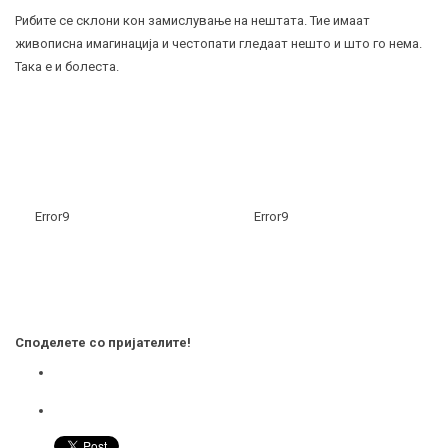
Рибите се склони кон замислување на нештата. Тие имаат
живописна имагинација и честопати гледаат нешто и што го нема.
Така е и болеста.
Error9
Error9
Споделете со пријателите!