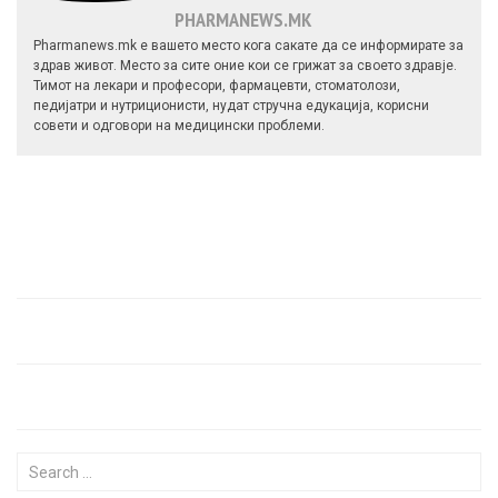
PHARMANEWS.MK
Pharmanews.mk е вашето место кога сакате да се информирате за
здрав живот. Место за сите оние кои се грижат за своето здравје.
Тимот на лекари и професори, фармацевти, стоматолози,
педијатри и нутриционисти, нудат стручна едукација, корисни
совети и одговори на медицински проблеми.
Search for: