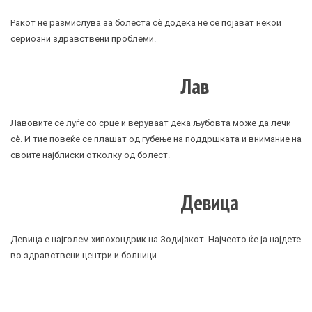
Ракот не размислува за болеста сè додека не се појават некои
сериозни здравствени проблеми.
Лав
Лавовите се луѓе со срце и веруваат дека љубовта може да лечи
сè. И тие повеќе се плашат од губење на поддршката и внимание на
своите најблиски отколку од болест.
Девица
Девица е најголем хипохондрик на Зодијакот. Најчесто ќе ја најдете
во здравствени центри и болници.