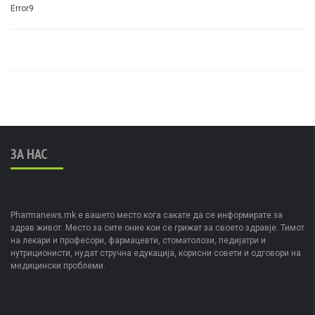
Error9
ЗА НАС
Pharmanews.mk е вашето место кога сакате да се информирате за
здрав живот. Место за сите оние кои се грижат за своето здравје. Тимот
на лекари и професори, фармацевти, стоматолози, педијатри и
нутриционисти, нудат стручна едукација, корисни совети и одговори на
медицински проблеми.