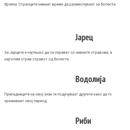
брзина. Стрелците немаат време да размислуваат за болести.
Јарец
За Јарците е најтешко да се справат со нивните стравови, а
најголем страв стравот од болести.
Водолија
Припадниците на овој знак ги подучуваат другите како да го
преживеат овој период.
Риби