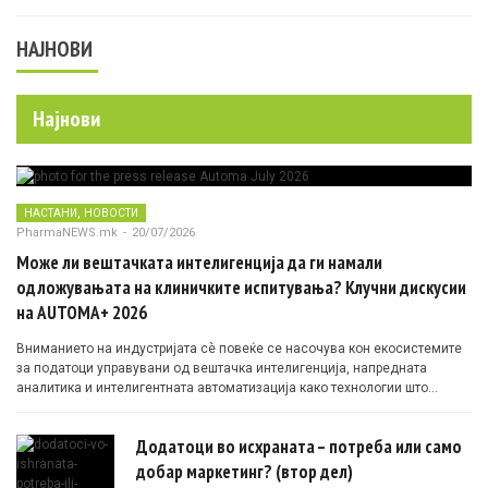
НАЈНОВИ
Најнови
,
НАСТАНИ
НОВОСТИ
PharmaNEWS.mk
-
20/07/2026
Може ли вештачката интелигенција да ги намали
одложувањата на клиничките испитувања? Клучни дискусии
на AUTOMA+ 2026
Вниманието на индустријата сè повеќе се насочува кон екосистемите
за податоци управувани од вештачка интелигенција, напредната
аналитика и интелигентната автоматизација како технологии што
овозможуваат поефикасни клинички истражувања засновани на
докази.
Додатоци во исхраната – потреба или само
добар маркетинг? (втор дел)