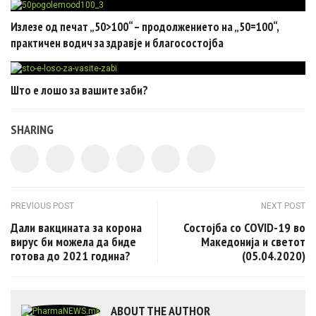
Излезе од печат „50>100“ – продолжението на „50=100“,
практичен водич за здравје и благосостојба
Што е лошо за вашите заби?
SHARING
Post navigation
PREVIOUS POST
NEXT POST
Дали вакцината за корона
Состојба со COVID-19 во
вирус би можела да биде
Македонија и светот
готова до 2021 година?
(05.04.2020)
ABOUT THE AUTHOR