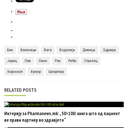
Бик
Близнаци
Вага
Водолија
Девица
Здравје
Јарец
Лав
Овен
Рак
Риби
Стрелец
Хороскоп
Хумор
Шкорпија
RELATED POSTS
Интервју за Pharmanews.mk: „50>100: книга што од пациент
ве прави партнер во здравјето“