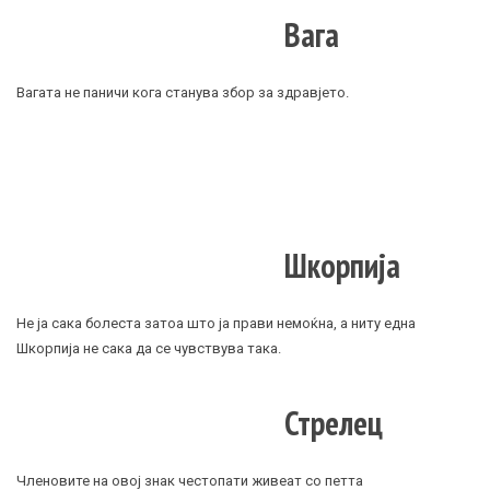
Вага
Вагата не паничи кога станува збор за здравјето.
Шкорпија
Не ја сака болеста затоа што ја прави немоќна, а ниту една
Шкорпија не сака да се чувствува така.
Стрелец
Членовите на овој знак честопати живеат со петта