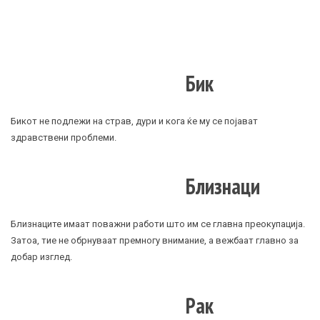
Бик
Бикот не подлежи на страв, дури и кога ќе му се појават
здравствени проблеми.
Близнаци
Близнаците имаат поважни работи што им се главна преокупација.
Затоа, тие не обрнуваат премногу внимание, а вежбаат главно за
добар изглед.
Рак