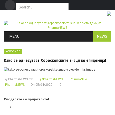
Search for:
Дома
Маркетинг
Контакт
Skip to content
MENU
NEWS
ХОРОСКОП
Како се однесуваат Хороскопските знаци во епидемија!
By
PharmaNEWS.mk
@PharmaNEWS
PharmaNEWS
PharmaNEWS
On
05/04/2020
0
Споделете со пријателите!