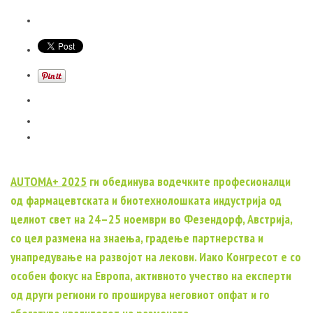
AUTOMA+ 2025
ги обединува водечките професионалци
од фармацевтската и биотехнолошката индустрија од
целиот свет на 24–25 ноември во Фезендорф, Австрија,
со цел размена на знаења, градење партнерства и
унапредување на развојот на лекови. Иако Конгресот е со
особен фокус на Европа, активното учество на експерти
од други региони го проширува неговиот опфат и го