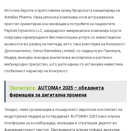
Источна Европа е претставена преку бугарската канцеларија на
Astellas Pharma. Оваа јапонска компанија носи истражувачки
пристап ориентиран кон иновации и потребите на пациентите.
Peptide Dynamics LLC, швајцарско-американска компанија која ги
поврзува најнапредните биотехнолошки услуги со инвестициски
можности во развој на пептиди, исто така учествува на Конгресот.
Дополнително, Venus Remedies Limited, со седиште во Панчкула,
Индија, внесува значајна аналитичка експертиза и растечко
меѓународно присуство, што уште еднаш го истакнува навистина
глобалниот карактер на Конгресот.
Прочитајте:
AUTOMA+ 2025 – обединета
фармација за дигитална промена
Заедно, овие организации и поширокиот европски контингент на
индустриски лидери ја потврдуваат AUTOMA+ 2025 како клучна
платформа за колаборација, иновации и стратешки дијалог во
фармацевтскиот сектор. Дводневната агенда опфаќа дискусии,