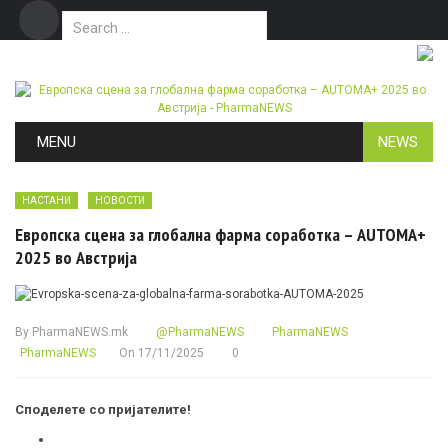
Search for:
Дома
Маркетинг
Контакт
Skip to content
MENU
NEWS
НАСТАНИ
НОВОСТИ
Европска сцена за глобална фарма соработка – AUTOMA+
2025 во Австрија
By
PharmaNEWS.mk
@PharmaNEWS
PharmaNEWS
PharmaNEWS
On
17/11/2025
0
Споделете со пријателите!