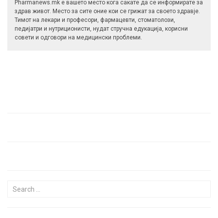
Pharmanews.mk е вашето место кога сакате да се информирате за
здрав живот. Место за сите оние кои се грижат за своето здравје.
Тимот на лекари и професори, фармацевти, стоматолози,
педијатри и нутриционисти, нудат стручна едукација, корисни
совети и одговори на медицински проблеми.
Search for: