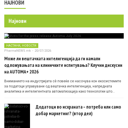
НАЈНОВИ
Најнови
,
НАСТАНИ
НОВОСТИ
PharmaNEWS.mk
-
20/07/2026
Може ли вештачката интелигенција да ги намали
одложувањата на клиничките испитувања? Клучни дискусии
на AUTOMA+ 2026
Вниманието на индустријата сè повеќе се насочува кон екосистемите
за податоци управувани од вештачка интелигенција, напредната
аналитика и интелигентната автоматизација како технологии што
овозможуваат поефикасни клинички истражувања засновани на
докази.
Додатоци во исхраната – потреба или само
добар маркетинг? (втор дел)