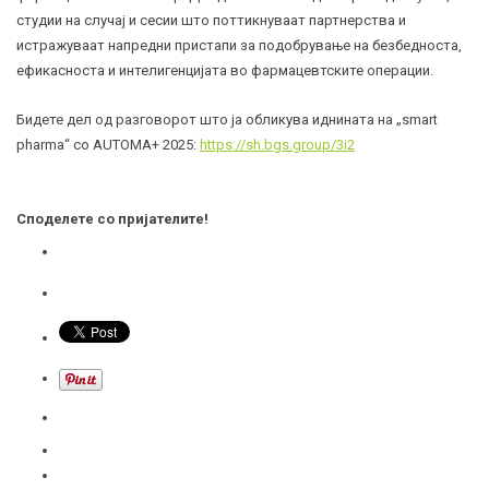
студии на случај и сесии што поттикнуваат партнерства и
истражуваат напредни пристапи за подобрување на безбедноста,
ефикасноста и интелигенцијата во фармацевтските операции.
Бидете дел од разговорот што ја обликува иднината на „smart
pharma“ со AUTOMA+ 2025:
https://sh.bgs.group/3i2
Споделете со пријателите!