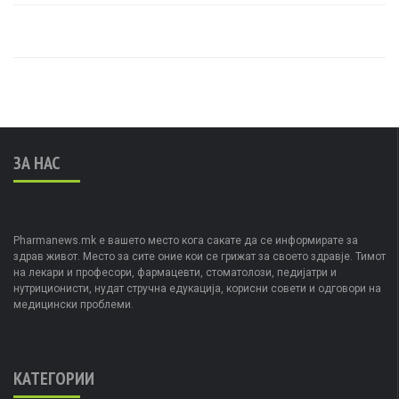
ЗА НАС
Pharmanews.mk е вашето место кога сакате да се информирате за
здрав живот. Место за сите оние кои се грижат за своето здравје. Тимот
на лекари и професори, фармацевти, стоматолози, педијатри и
нутриционисти, нудат стручна едукација, корисни совети и одговори на
медицински проблеми.
КАТЕГОРИИ