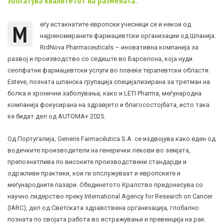
збогатува квалитетот на размената.
М
еѓу истакнатите европски учесници се и некои од
најреномираните фармацевтски организации од Шпанија.
RidNova Pharmaceuticals – иновативна компанија за
развој и производство со седиште во Барселона, која нуди
сеопфатни фармацевтски услуги во повеќе терапевтски области.
Esteve, позната шпанска групација специјализирана за третман на
болка и хронични заболувања, како и LETI Pharma, меѓународна
компанија фокусирана на здравјето и благосостојбата, исто така
ќе бидат дел од AUTOMA+ 2025.
Од Португалија, Generis Farmacêutica S.A. се издвојува како еден од
водечките производители на генерички лекови во земјата,
препознатлива по високите производствени стандарди и
одржливи практики, кои ги опслужуваат и европските и
меѓународните пазари. Обединетото Кралство придонесува со
научно лидерство преку International Agency for Research on Cancer
(IARC), дел од Светската здравствена организација, глобално
позната по својата работа во истражување и превенција на рак.