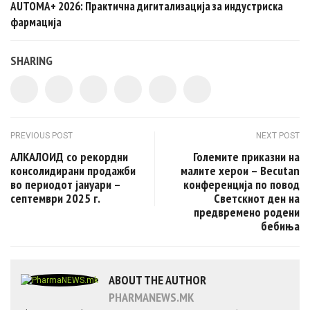
AUTOMA+ 2026: Практична дигитализација за индустриска
фармација
SHARING
Post navigation
PREVIOUS POST
NEXT POST
АЛКАЛОИД со рекордни
Големите приказни на
консолидирани продажби
малите херои – Becutan
во периодот јануари –
конференција по повод
септември 2025 г.
Светскиот ден на
предвремено родени
бебиња
ABOUT THE AUTHOR
PHARMANEWS.MK