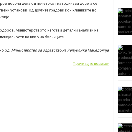
ов посочи дека од почетокот на годинава досега се
твени установи од другите градови кон клиниките во
копје.
 Тодоров, Министерството изготви детални анализи на
пецијалности на ниво на болниците.
но од:
Министерство за здравство на Република Македонија
Прочитајте повеќе»