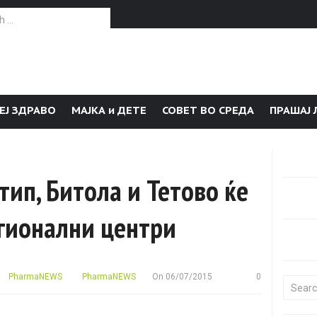
or:
ЕЈ ЗДРАВО
МАЈКА и ДЕТЕ
СОВЕТ ВО СРЕДА
ПРАШАЈ 
ип, Битола и Тетово ќе
егионални центри
PharmaNEWS
PharmaNEWS
On
06/07/2015
0
Search f