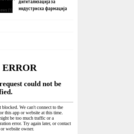
дигитализација за
индустриска фармација