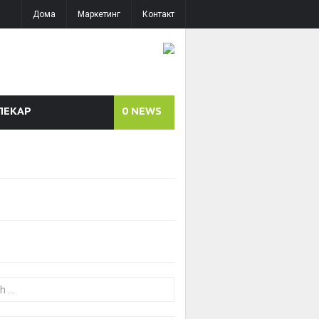
Дома
Маркетинг
Контакт
ЛЕКАР
0
NEWS
or: