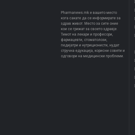
Pharmanews.mk е вашето место
кога сакате да се информирате за
здрав живот. Место за сите оние
кои се грижат за своето здравје.
Тимот на лекари и професори,
фармацевти, стоматолози,
педијатри и нутриционисти, нудат
стручна едукација, корисни совети и
одговори на медицински проблеми.