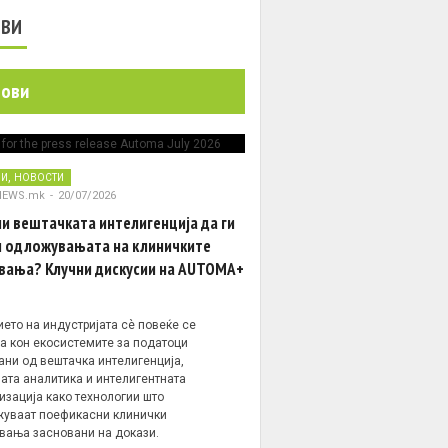
ОВИ
нови
,
НИ
НОВОСТИ
NEWS.mk
-
20/07/2026
и вештачката интелигенција да ги
 одложувањата на клиничките
вања? Клучни дискусии на AUTOMA+
ето на индустријата сè повеќе се
а кон екосистемите за податоци
ани од вештачка интелигенција,
ата аналитика и интелигентната
изација како технологии што
уваат поефикасни клинички
вања засновани на докази.