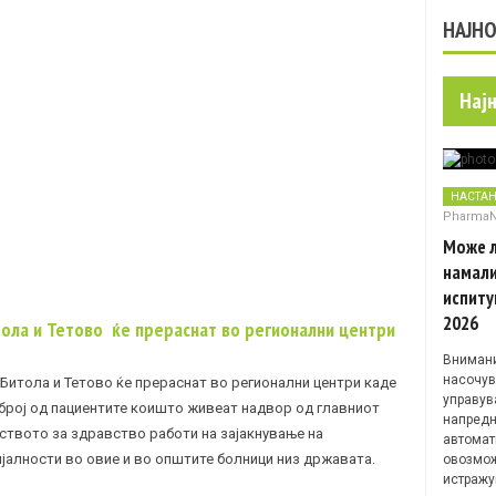
НАЈН
Нај
НАСТА
Pharma
Може л
намали
испиту
2026
тола и Тетово ќе прераснат во регионални центри
Внимани
насочув
 Битола и Тетово ќе прераснат во регионални центри каде
управув
 број од пациентите коишто живеат надвор од главниот
напредн
ството за здравство работи на зајакнување на
автомат
ијалности во овие и во општите болници низ државата.
овозмож
истражу