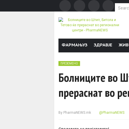
Search f
Skip to content
ФАРМАЊУЗ
ЗДРАВЈЕ
ЖИВ
ПРЕЗЕМЕНО
Болниците во Шт
прераснат во р
By
PharmaNEWS.mk
@PharmaNEWS
Споделете со пријателите!