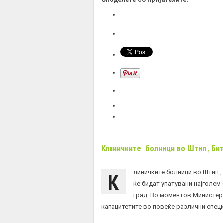
Клиничките болници во Штип , Би
К
линичките болници во Штип ,
ќе бидат упатувани најголем
град. Во моментов Министер
капацитетите во повеќе различни спец