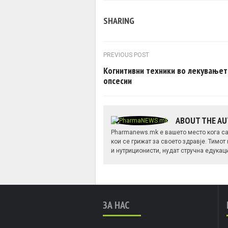
SHARING
Post navigation
PREVIOUS POST
Когнитивни техники во лекувањет
опсесии
ABOUT THE A
Pharmanews.mk е вашето место кога са
кои се грижат за своето здравје. Тимот
и нутриционисти, нудат стручна едукац
ЗА НАС