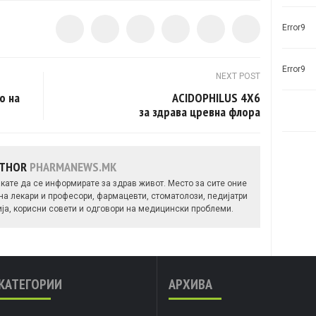
Error9
Error9
NEXT POST
о на
ACIDOPHILUS 4X6
за здрава цревна флора
UTHOR
PHARMANEWS.MK
кате да се информирате за здрав живот. Место за сите оние
 на лекари и професори, фармацевти, стоматолози, педијатри
ија, корисни совети и одговори на медицински проблеми.
КАТЕГОРИИ
АРХИВА