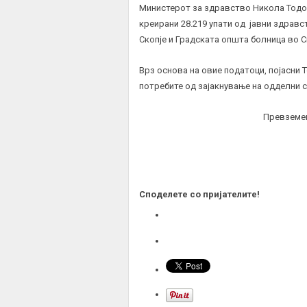
Министерот за здравство Никола Тодор
креирани 28.219 упати од јавни здравс
Скопје и Градската општа болница во С
Врз основа на овие податоци, појасни
потребите од зајакнување на одделни с
Превземе
Споделете со пријателите!