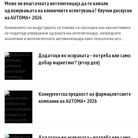
Може ли вештачката интелигенција да ги намали
одложувањата на клиничките испитувања? Клучни дискусии
на AUTOMA+ 2026
Вниманието на индустријата сè повеќе се насочува кон екосистемите
за податоци управувани од вештачка интелигенција, напредната
аналитика и интелигентната автоматизација како технологии што
овозможуваат поефикасни клинички истражувања засновани на
докази.
Додатоци во исхраната – потреба или само
добар маркетинг? (втор дел)
Конкурентска предност на фармацевтските
компании на AUTOMA+ 2026
Додатоци во исхраната – потреба или само