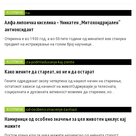
КОЛУМНИ
Алфа липоична киселина – Уникатен „Митохондријален“
антиоксидант
Откриена е во 1930 год, а во 50-тите години од минатиот век станува
предмет на истражување на голем број научници…
КОЛУМНИ
Како жените да стареат, но не и да остарат
Гените одредуваат околу четвртина од нашиот начин на стареење,
остатокот зависи од начинот на животОдржувајќи ја телесната,
социјалната и духовната активност можеме да старееме, но…
КОЛУМНИ
Намирници од особено значење за цел животен циклус кај
мажите
Постои храна која ги чува мажите независно од нивната старост,