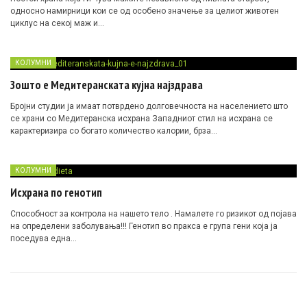
односно намирници кои се од особено значење за целиот животен
циклус на секој маж и…
КОЛУМНИ
Зошто е Медитеранската кујна најздрава
Бројни студии ја имаат потврдено долговечноста на населението што
се храни со Медитеранска исхрана Западниот стил на исхрана се
карактеризира со богато количество калории, брза…
КОЛУМНИ
Исхрана по генотип
Способност за контрола на нашето тело . Намалете го ризикот од појава
на определени заболувања!!! Генотип во пракса е група гени која ја
поседува една…