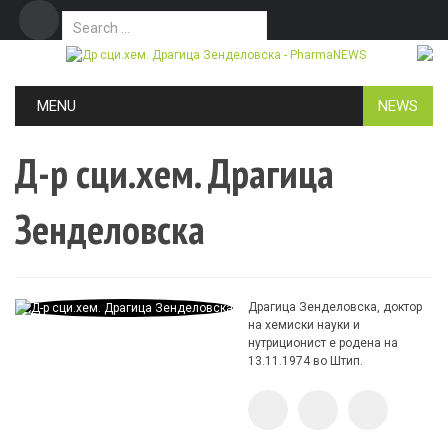
Search for:
Дома
Маркетинг
Контакт
Skip to content
MENU
NEWS
Д-р сци.хем. Драгица
Зенделовска
Драгица Зенделовска, доктор
на хемиски науки и
нутриционист е родена на
13.11.1974 во Штип.