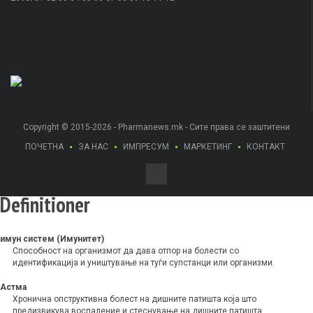
Copyright © 2015-2026 - Pharmanews.mk - Сите права се заштитени
ПОЧЕТНА
ЗА НАС
ИМПРЕСУМ
МАРКЕТИНГ
КОНТАКТ
Definitioner
имун систем (Имунитет)
Способност на организмот да дава отпор на болести со
идентификација и уништување на туѓи супстанци или организми.
Астма
Хронична опструктивна болест на дишните патишта која што
предизвикува воспаление и стеснување на дишните патишта.