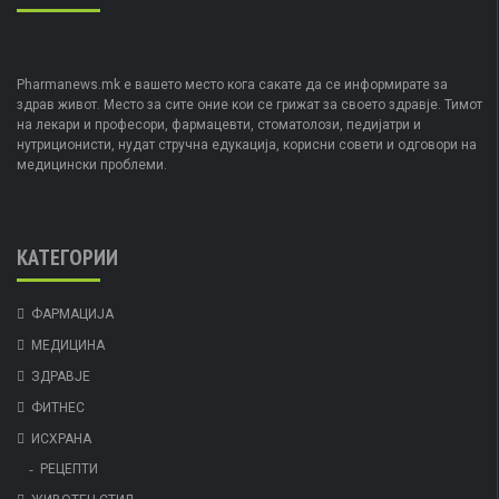
Pharmanews.mk е вашето место кога сакате да се информирате за
здрав живот. Место за сите оние кои се грижат за своето здравје. Тимот
на лекари и професори, фармацевти, стоматолози, педијатри и
нутриционисти, нудат стручна едукација, корисни совети и одговори на
медицински проблеми.
КАТЕГОРИИ
ФАРМАЦИЈА
МЕДИЦИНА
ЗДРАВЈЕ
ФИТНЕС
ИСХРАНА
РЕЦЕПТИ