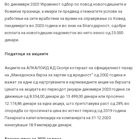
Во декември 2020 Управниот одбор по повод новогодишните и
божиќни празници, а имајќи ги предвид отежнатите услови за
работење на сите вработени за време на справување со Ковид
пандемијата во 2020 година и во знак на благодарност, одобри
исплата на новогодишен надоместок во нето износ од 25.000
денари.
Податоци за акциите
Акциите на АЛКАЛОИД АД Скопје котираат на официјалниот пазар
на „Македонска берза за хартии од вредност“ од 2002 година и
важат за едни од најтргуваните и најликвидните акции на берзата.
Цената на акцијата во периодот јануари-декември 2020 година се
движеше од 8.354,00 денари до 13.499,00 денари или просечно
12.174,86 денари за една акција, што претставува раст од 28% во
споредба со просечната цена во истиот период од 2019 година.
Пазарната капитализација на компанијата на 31.12.2020
изнесуваше 18.9 милијарди денари.
Бизнис-план за 20
21
година