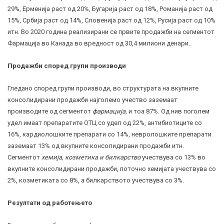
29%, Ерменија раст од 20%, Бугарија раст од 18%, Романија раст од
15%, Србија раст од 14%, Словенија раст од 12%, Русија раст од 10%
итн. Во 2020 година реализирани се првите продажби на сегментот
Фармација во Канада во вредност од 30,4 милиони денари..
Продажби според групи производи
Гледано според групи производи, во структурата на вкупните
консолидирани продажби најголемо учество заземаат
производите од сегментот
фармација,
и тоа 87%. Од нив поголем
удел имаат препаратите ОТЦ со удел од 22%, антибиотиците со
16%, кардиолошките препарати со 14%, невролошките препарати
заземаат 13% од вкупните консолидирани продажби итн.
Сегментот
хемија, козметика и билкарство
учествува со 13% во
вкупните консолидирани продажби, поточно хемијата учествува со
2%, козметиката со 8%, а билкарството учествува со 3%.
Резултати од работењето