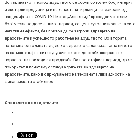
Во изминатиот период друштвото се соочи со голем број интерни
и екстерни предизвици и новонастанати ризици, генерирани од
пандемијата на COVID 19. Ние во „Алкалоид“ презедовме голем
број мерки во досегашниот период, со цел неутрализирање на сите
негативни ефекти, без притоа да се загрози здравјето на
вработените и успешното работење на друштвото. Во втората
половина од годината дојде до одредено балансирање на нивото
на залихите кај нашите купувачи, како и до стабилизирање на
порастот на приходи од продажби. Во претстојниот период, врвен
приоритет и понатаму останува грижата за здравјето на
вработените, како и одржувањето на тековната ликвидност и на
финансиската стабилност.
Споделете со пријателите!