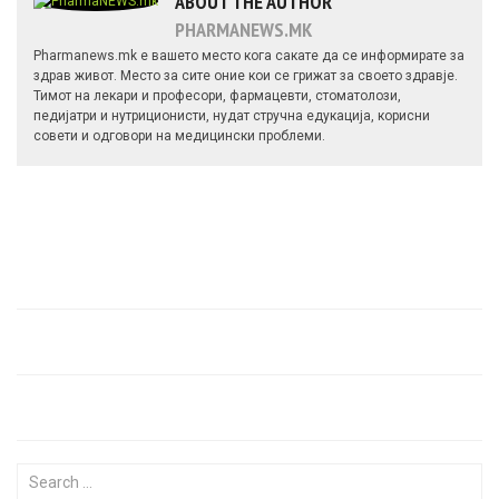
ABOUT THE AUTHOR
PHARMANEWS.MK
Pharmanews.mk е вашето место кога сакате да се информирате за
здрав живот. Место за сите оние кои се грижат за своето здравје.
Тимот на лекари и професори, фармацевти, стоматолози,
педијатри и нутриционисти, нудат стручна едукација, корисни
совети и одговори на медицински проблеми.
Search for: