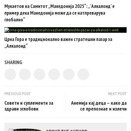
Мукаетов на Самитот „Македонија 2025“: „’Алкалоид’ е
пример дека Македонија може да се натпреварува
глобално“
Црна Гора e традиционално важен стратешки пазар за
„Алкалоид“
SHARING
Post navigation
PREVIOUS POST
NEXT POST
Совети и суплементи за
Анемија кај деца – како да
здрави зглобови
се препознае и излечи