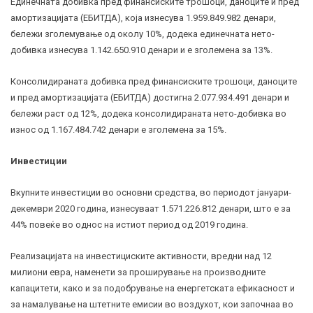
Единечната добивка пред финансиските трошоци, даноците и пред
амортизацијата (ЕБИТДА), која изнесува 1.959.849.982 денари,
бележи зголемување од околу 10%, додека единечната нето-
добивка изнесува 1.142.650.910 денари и е зголемена за 13%.
Консолидираната добивка пред финансиските трошоци, даноците
и пред амортизацијата (ЕБИТДА) достигна 2.077.934.491 денари и
бележи раст од 12%, додека консолидираната нето-добивка во
износ од 1.167.484.742 денари е зголемена за 15%.
Инвестиции
Вкупните инвестиции во основни средства, во периодот јануари-
декември 2020 година, изнесуваат 1.571.226.812 денари, што е за
44% повеќе во однос на истиот период од 2019 година.
Реализацијата на инвестициските активности, вредни над 12
милиони евра, наменети за проширување на производните
капацитети, како и за подобрување на енергетската ефикасност и
за намалување на штетните емисии во воздухот, кои започнаа во