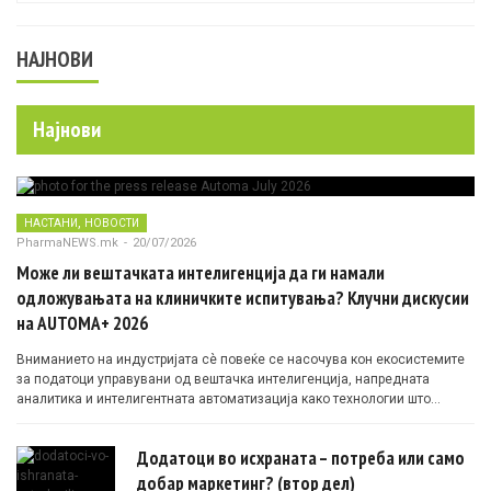
НАЈНОВИ
Најнови
,
НАСТАНИ
НОВОСТИ
PharmaNEWS.mk
-
20/07/2026
Може ли вештачката интелигенција да ги намали
одложувањата на клиничките испитувања? Клучни дискусии
на AUTOMA+ 2026
Вниманието на индустријата сè повеќе се насочува кон екосистемите
за податоци управувани од вештачка интелигенција, напредната
аналитика и интелигентната автоматизација како технологии што
овозможуваат поефикасни клинички истражувања засновани на
докази.
Додатоци во исхраната – потреба или само
добар маркетинг? (втор дел)