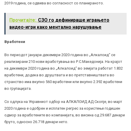
2019 година, се одвива во согласност со планираното.
Прочитајте:
СЗО го дефинираше играњето
видео-игри како ментално нарушување
Вработени
Во периодот јануари-декември 2020 година во „Алкалоид“ се
реализирани 210 нови вработувања во Р.С.Македонија. На крајот
на декември 2020 година во „Алкалоид“ во земјата работат 1.832
вработени, додека во друштвата и во претставништвата во
странство има вкупно 560 вработени или вкупно 2.392 вработени
во групацијата.
Со одлука на Управниот одбор на АЛКАЛОИД АД Скопје, во март
2020 година е одобрен и исплатен регрес за користење годишен
одмор за вработените во компанијата, во висина од 29.687 денари
бруто, односно 26.718 денари нето.