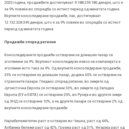
2020 година, продажбите достигнуваат 9.188.259.186 денари, што е
за 9% повеќе во споредба со истиот период од минатата година.
Вкупните консолидирани продажби, пак, достигнуваат
12.132.328.349 денари, што е за 9% повеќе во споредба со истиот
период од минатата година.
Продажби според региони
Консолидираните продажби остварени на домашен пазар се
зголемени за 9%. Вкупниот консолидиран извоз на компанијата е
зголемен исто така за 9%. Од вкупните консолидирани продажби,
35% се остварени на домашен пазар, додека 65% се остварени на
странските пазари. Гледано според региони, во земјите од
Југоисточна Европа се остварени 33%, во земјите од Западна
Европа (ЕУ и ЕФТА) се остварени 20%, во Русија и во другите земји
од ЗНД се остварени 10%, а на другите пазари се остварени 2% од
вкупните консолидирани продажби.
Најзабележителен раст е остварен во Чешка, раст од 44%,
Албанија бележи раст од 42%, Грузија раст од 31%, Унгарија раст од