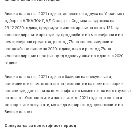
Бизнис-планот за 2021 година, донесен со одлука на Управниот
одбор на АЛКАЛОИД АД Скопје, на Седницата одржана на
29.12.2020 година, предвидува инвестирање на околу 12% од
консолидираните приходи од продажбите во материјални и во
нематеријални средства, раст од 7% на консолидираните
продажби во однос на 2020 година, како и раст од 7% на
консолидираниот профит пред оданочување во однос на 2020
година.
Бизнис-планот за 2021 година е базиран на очекувањата,
проекциите и на можностите на тековните и на новите пазари и
производи, достапни за компанијата во моментот на изготвување
на планот. Околностите и настаните во 2021 година, а со тоа и
остварените резултати, може да варираат од прикажаните во
Бизнис-планот.
Очекувања за претстојниот период