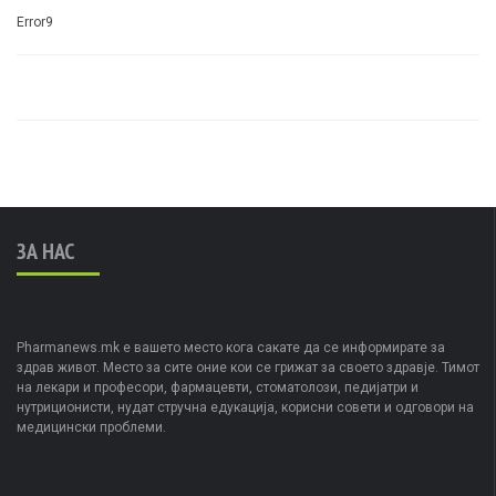
Error9
ЗА НАС
Pharmanews.mk е вашето место кога сакате да се информирате за
здрав живот. Место за сите оние кои се грижат за своето здравје. Тимот
на лекари и професори, фармацевти, стоматолози, педијатри и
нутриционисти, нудат стручна едукација, корисни совети и одговори на
медицински проблеми.