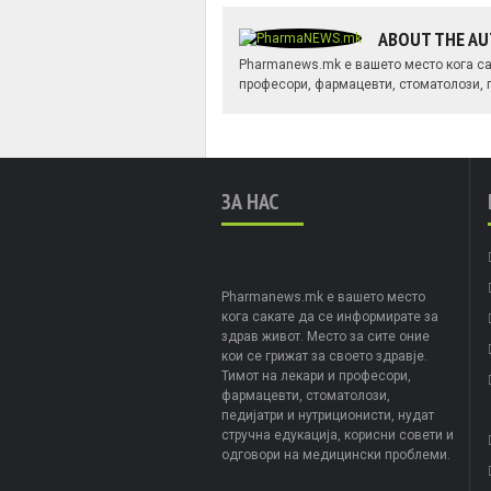
ABOUT THE A
Pharmanews.mk е вашето место кога сак
професори, фармацевти, стоматолози, п
ЗА НАС
Pharmanews.mk е вашето место
кога сакате да се информирате за
здрав живот. Место за сите оние
кои се грижат за своето здравје.
Тимот на лекари и професори,
фармацевти, стоматолози,
педијатри и нутриционисти, нудат
стручна едукација, корисни совети и
одговори на медицински проблеми.