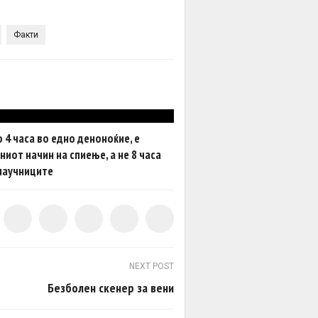
Факти
о 4 часа во едно деноноќие, е
ниот начин на спиење, а не 8 часа
научниците
NEXT POST
Безболен скенер за вени