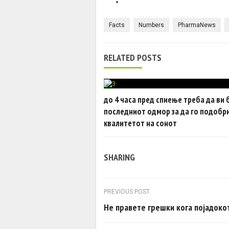
Facts
Numbers
PharmaNews
RELATED POSTS
до 4 часа пред спиење треба да ви 
последниот одмор за да го подобр
квалитетот на сонот
SHARING
Post navigation
PREVIOUS POST
Не правете грешки кога појадоко