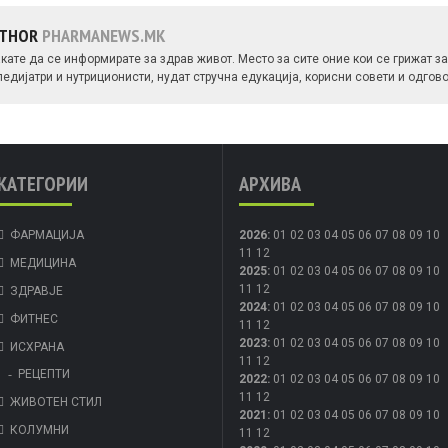
UTHOR
PHARMANEWS.MK
ате да се информирате за здрав живот. Место за сите оние кои се грижат за 
едијатри и нутриционисти, нудат стручна едукација, корисни совети и одго
КАТЕГОРИИ
АРХИВА
ФАРМАЦИЈА
2026
:
01
02
03
04
05
06
07
08
09
10
11
12
МЕДИЦИНА
2025
:
01
02
03
04
05
06
07
08
09
10
11
12
ЗДРАВЈЕ
2024
:
01
02
03
04
05
06
07
08
09
10
ФИТНЕС
11
12
2023
:
01
02
03
04
05
06
07
08
09
10
ИСХРАНА
11
12
РЕЦЕПТИ
2022
:
01
02
03
04
05
06
07
08
09
10
11
12
ЖИВОТЕН СТИЛ
2021
:
01
02
03
04
05
06
07
08
09
10
КОЛУМНИ
11
12