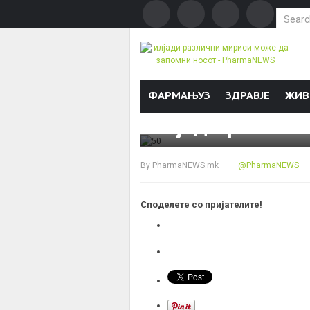
Search f
Skip to content
ФАРМАЊУЗ
ЗДРАВЈЕ
ЖИВ
БРОЈКИ & ФАКТИ
илјади различ
By
PharmaNEWS.mk
@PharmaNEWS
Споделете со пријателите!