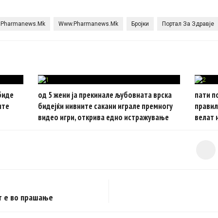
Pharmanews.mk
Www.pharmanews.mk
Бројки
Портал За Здравје
биде
од 5 жени ја прекинале љубовната врска
пати п
ите
бидејќи нивните сакани играле премногу
правил
видео игри, открива едно истражување
велат 
т е во прашање