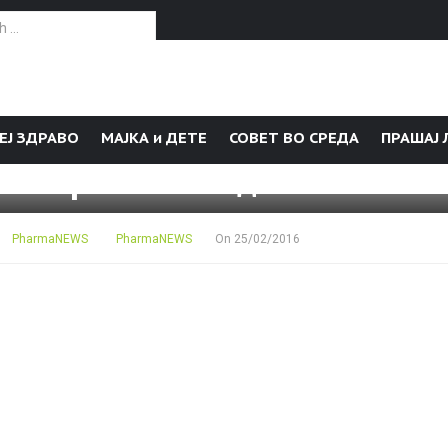
or:
ЕЈ ЗДРАВО
МАЈКА и ДЕТЕ
СОВЕТ ВО СРЕДА
ПРАШАЈ 
ни мириси може да запомни н
PharmaNEWS
PharmaNEWS
On
25/02/2016