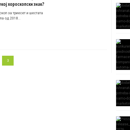
екој хороскопски знак?
скоп за триесет и шестата
ла од 2018…
3