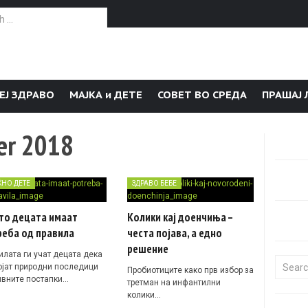
or:
ЕЈ ЗДРАВО
МАЈКА и ДЕТЕ
СОВЕТ ВО СРЕДА
ПРАШАЈ 
er 2018
ЌНО ДЕТЕ
ЗДРАВО БЕБЕ
то децата имаат
Колики кај доенчиња –
реба од правила
честа појава, а едно
решение
илата ги учат децата дека
Search f
ојат природни последици
Пробиотиците како прв избор за
ивните постапки…
третман на инфантилни
колики…