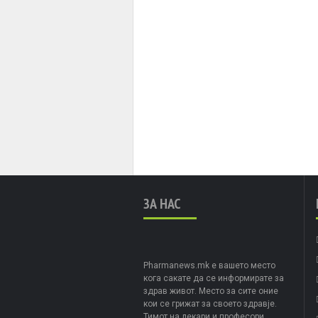
ЗА НАС
Pharmanews.mk е вашето место
кога сакате да се информирате за
здрав живот. Место за сите оние
кои се грижат за своето здравје.
Тимот на лекари и професори,