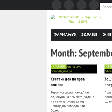
Search f
Skip to content
ФАРМАЊУЗ
ЗДРАВЈЕ
ЖИВ
Month:
Septemb
НАСТАНИ
СРЕ
Светски ден на прва
Зош
помош
пот
Терминот „прва помош“ се
Прав
однесува на помошта дадена
пост
на секој што страда од
од н
ненадејна повреда или
болест…