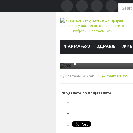
Search f
БРОЈКИ & ФАКТИ
литри крв секо
Skip to content
ФАРМАЊУЗ
ЗДРАВЈЕ
ЖИВ
страна на наши
By
PharmaNEWS.mk
@PharmaNEWS
Споделете со пријателите!