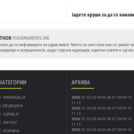
Јадете круши за да го намал
UTHOR
PHARMANEWS.MK
ате да се информирате за здрав живот. Место за сите оние кои се грижат за 
едијатри и нутриционисти, нудат стручна едукација, корисни совети и одго
КАТЕГОРИИ
АРХИВА
ФАРМАЦИЈА
2026
:
01
02
03
04
05
06
07
08
09
10
11
12
МЕДИЦИНА
2025
:
01
02
03
04
05
06
07
08
09
10
11
12
ЗДРАВЈЕ
2024
:
01
02
03
04
05
06
07
08
09
10
ФИТНЕС
11
12
2023
:
01
02
03
04
05
06
07
08
09
10
ИСХРАНА