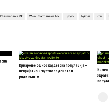
Pharmanews.mk
Www.pharmanews.mk
Бројки
Бубрег
Крв
лесни
Крварење од нос кај детска популација –
Камен 
непријатно искуство за децата и
здравс
родителите
попула