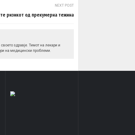
NEXT POST
ите ризикот од прекумерна тежина
своето здравје. Тимот на лекари и
вори на медицински проблеми.