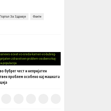
Портал За Здравје
Факти
во бубрег чест и непријатен
твен проблем особено кај машката
ција