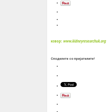
извор:
www.kidneyresearchuk.org
Споделете со пријателите!