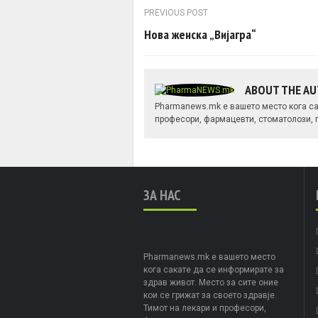
Post navigation
PREVIOUS POST
Нова женска „Вијагра“
ABOUT THE A
Pharmanews.mk е вашето место кога сак
професори, фармацевти, стоматолози, п
ЗА НАС
Pharmanews.mk е вашето место
кога сакате да се информирате за
здрав живот. Место за сите оние
кои се грижат за своето здравје.
Тимот на лекари и професори,