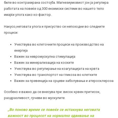
биле во контрахирана состојба. Магнезиумовиот јон ја регулира
работата на повеќе од 300 ензимски системи во нашето тело
имајќи улога како ко-фактор.
Накусо,неговата улога и присуство се непоходни во следните
процеси:
Учествува во клеточните процеси на производство на
енергија
Важен за невромускулна стимулација
Важен за минерализација на коските
Учествува во регулирање на коагулацијата на крвта
Учествува во транспортот на
гликоза
во клетките
Важен за превенција на срцеви заболувања и
атеросклероза
Особено е важно да се внесува при: висок крвен притисок,
раздразливост, грчеви во мускулите.
„
Во поново време се повеќе се истакнува неговата
важност во процесот на нормално одвивање на