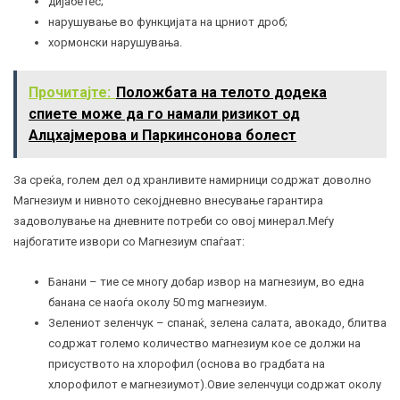
дијабетес
;
нарушување во функцијата на црниот дроб;
хормонски нарушувања.
Прочитајте:
Положбата на телото додека
спиете може да го намали ризикот од
Алцхајмерова и Паркинсонова болест
За среќа, голем дел од хранливите намирници содржат доволно
Магнезиум и нивното секојдневно внесување гарантира
задоволување на дневните потреби со овој минерал.Меѓу
најбогатите извори со Магнезиум спаѓаат:
Банани – тие се многу добар извор на магнезиум, во една
банана се наоѓа околу 50 mg магнезиум.
Зелениот зеленчук – спанаќ, зелена салата, авокадо, блитва
содржат големо количество магнезиум кое се должи на
присуството на хлорофил (основа во градбата на
хлорофилот е магнезиумот).Овие зеленчуци содржат околу