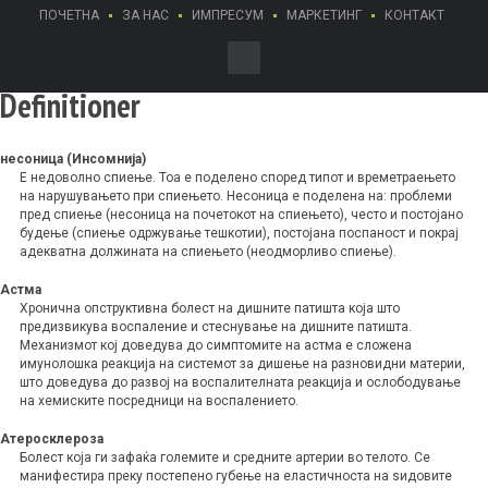
ПОЧЕТНА
ЗА НАС
ИМПРЕСУМ
МАРКЕТИНГ
КОНТАКТ
Definitioner
несоница (Инсомнија)
Е недоволно спиење. Тоа е поделено според типот и времетраењето
на нарушувањето при спиењето. Несоница е поделена на: проблеми
пред спиење (несоница на почетокот на спиењето), често и постојано
будење (спиење одржување тешкотии), постојана поспаност и покрај
адекватна должината на спиењето (неодморливо спиење).
Астма
Хронична опструктивна болест на дишните патишта која што
предизвикува воспаление и стеснување на дишните патишта.
Механизмот кој доведува до симптомите на астма е сложена
имунолошка реакција на системот за дишење на разновидни материи,
што доведува до развој на воспалителната реакција и ослободување
на хемиските посредници на воспалението.
Атеросклероза
Болест која ги зафаќа големите и средните артерии во телото. Се
манифестира преку постепено губење на еластичноста на sидовите