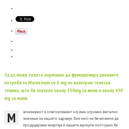
За да може телото нормално да функционира дневните
потреби за Магнезиум се 6 mg по килограм телесна
тежина, што би значело околу 350mg за жени и околу 450
mg за мажи.
M
агнезиумот е олигоелемент кој има огромно витално
значење за нашето здравје. Без него не би можеле да
продуцираме енергија и нашите мускули постојано би