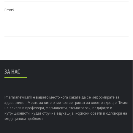
Error9
ЗА НАС
Pharmanews.mk е вашето место кога сакате да се информирате за
здрав живот. Место за сите оние кои се грижат за своето здравје. Тимот
на лекари и професори, фармацевти, стоматолози, педијатри и
нутриционисти, нудат стручна едукација, корисни совети и одговори на
медицински проблеми.