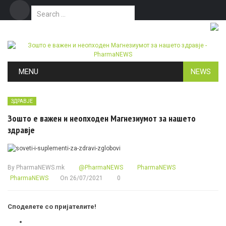
Search for:
Дома
Маркетинг
Контакт
Skip to content
MENU
NEWS
ЗДРАВЈЕ
Зошто е важен и неопходен Магнезиумот за нашето
здравје
By
PharmaNEWS.mk
@PharmaNEWS
PharmaNEWS
PharmaNEWS
On
26/07/2021
0
Споделете со пријателите!