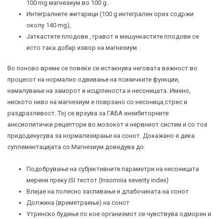
100 mg магнезиум во 100 g.
Интегралните житарици (100 g интегрален ориз содржи
околу 140 mg),
Јаткастите плодови , гравот и мешункастите плодови се
исто така добар извор на магнезиум.
Во поново време се повеќе се истакнува неговата важност во
процесот на нормално одвивање на психичките функции,
намалување на заморот и исцрпеноста и несоницата. Имено,
ниското ниво на магнезиум е поврзано со несоница,стрес и
раздразливост. Тој се врзува за ГАБА инхибиторните
анксиолитички рецептори во мозокот и нервниот систем и со тоа
придоденусува за нормализирање на сонот. Докажано е дека
суплементацијата со Магнезиум доведува до:
Подобрување на субјективните параметри на несоницата
мерени преку ISI тестот (Insomnia severity index)
Влијае на полесно заспивање и длабочината на сонот
Должина (времетраење) на сонот
Утринско будење по кое организмот се чувствува одморен и