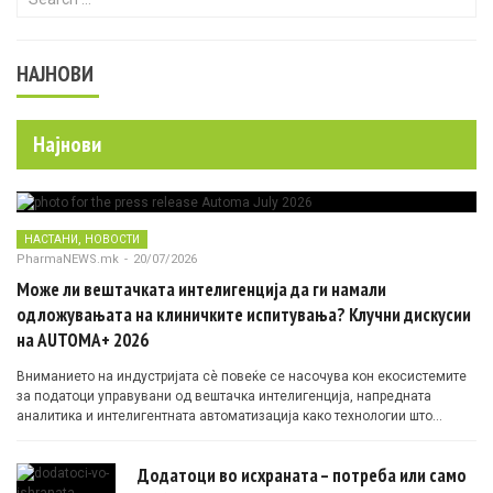
НАЈНОВИ
Најнови
,
НАСТАНИ
НОВОСТИ
PharmaNEWS.mk
-
20/07/2026
Може ли вештачката интелигенција да ги намали
одложувањата на клиничките испитувања? Клучни дискусии
на AUTOMA+ 2026
Вниманието на индустријата сè повеќе се насочува кон екосистемите
за податоци управувани од вештачка интелигенција, напредната
аналитика и интелигентната автоматизација како технологии што
овозможуваат поефикасни клинички истражувања засновани на
докази.
Додатоци во исхраната – потреба или само