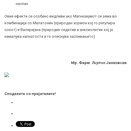
наспан
Овие ефекти се особено видливи ако Магнезиумот се зема во
комбинација со Мелатонин (природен хормон кој го регулира
сонот) и Валеријана (природен седатив и анксиолитик кој ја
намалува напнатоста и го олеснува заспивањето)
Мр. Фарм. Љупчо Јанковски
Споделете со пријателите!