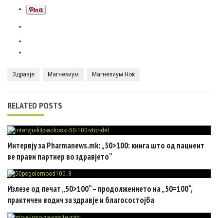
Здравје
Магнезиум
Магнезиум Ноќ
RELATED POSTS
Интервју за Pharmanews.mk: „50>100: книга што од пациент
ве прави партнер во здравјето“
Излезе од печат „50>100“ – продолжението на „50=100“,
практичен водич за здравје и благосостојба