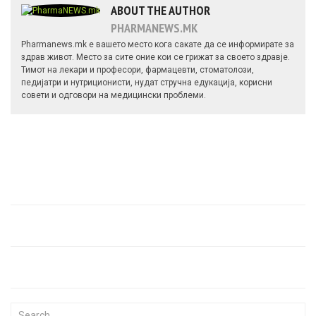
ABOUT THE AUTHOR
PHARMANEWS.MK
Pharmanews.mk е вашето место кога сакате да се информирате за
здрав живот. Место за сите оние кои се грижат за своето здравје.
Тимот на лекари и професори, фармацевти, стоматолози,
педијатри и нутриционисти, нудат стручна едукација, корисни
совети и одговори на медицински проблеми.
Search for: