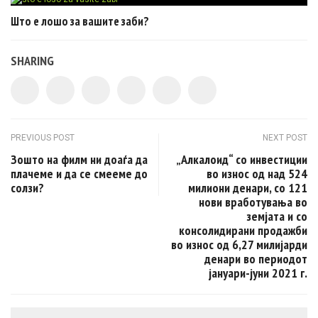
Што е лошо за вашите заби?
SHARING
Post navigation
PREVIOUS POST
NEXT POST
Зошто на филм ни доаѓа да
„Алкалоид“ со инвестиции
плачеме и да се смееме до
во износ од над 524
солзи?
милиони денари, со 121
нови вработувања во
земјата и со
консолидирани продажби
во износ од 6,27 милијарди
денари во периодот
јануари-јуни 2021 г.