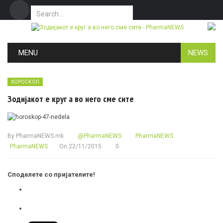
Search for:
Дома
Маркетинг
Контакт
Skip to content
MENU
NEWS
ХОРОСКОП
Зодијакот е круг а во него сме сите
By
PharmaNEWS.mk
@PharmaNEWS
PharmaNEWS
PharmaNEWS
On
22/11/2015
0
Споделете со пријателите!