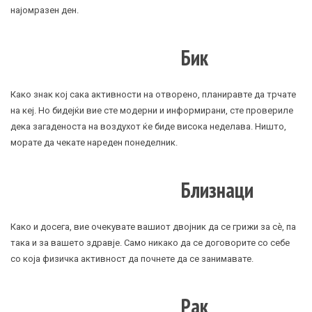
најомразен ден.
Бик
Како знак кој сака активности на отворено, планиравте да трчате
на кеј. Но бидејќи вие сте модерни и информирани, сте провериле
дека загаденоста на воздухот ќе биде висока неделава. Ништо,
морате да чекате нареден понеделник.
Близнаци
Како и досега, вие очекувате вашиот
двојник
да се грижи за сè, па
така и за вашето здравје. Само никако да се договорите со себе
со која физичка активност да почнете да се занимавате.
Рак