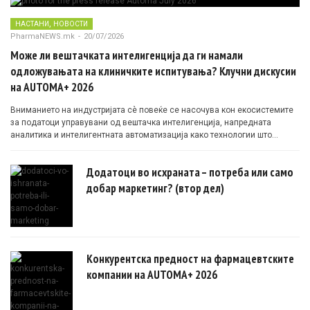
,
НАСТАНИ
НОВОСТИ
PharmaNEWS.mk
-
20/07/2026
Може ли вештачката интелигенција да ги намали
одложувањата на клиничките испитувања? Клучни дискусии
на AUTOMA+ 2026
Вниманието на индустријата сè повеќе се насочува кон екосистемите
за податоци управувани од вештачка интелигенција, напредната
аналитика и интелигентната автоматизација како технологии што
овозможуваат поефикасни клинички истражувања засновани на
докази.
Додатоци во исхраната – потреба или само
добар маркетинг? (втор дел)
Конкурентска предност на фармацевтските
компании на AUTOMA+ 2026