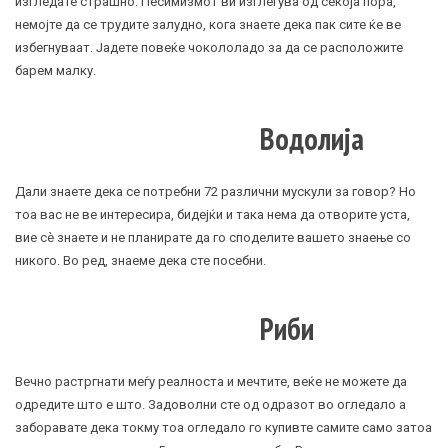
изгледате страшно. Песимизмот ви изглегува од секоја пора,
немојте да се трудите залудно, кога знаете дека пак сите ќе ве
избегнуваат. Јадете повеќе чокололадо за да се расположите
барем малку.
Водолија
Дали знаете дека се потребни 72 различни мускули за говор? Но
тоа вас не ве интересира, бидејќи и така нема да отворите уста,
вие сè знаете и не планирате да го споделите вашето знаење со
никого. Во ред, знаеме дека сте посебни.
Риби
Вечно растргнати меѓу реалноста и мечтите, веќе не можете да
одредите што е што. Задоволни сте од одразот во огледало а
заборавате дека токму тоа огледало го купивте самите само затоа