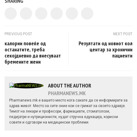
SHARING
Post navigation
PREVIOUS POST
NEXT POST
калории повеќе од
Резултати од новиот кол
останатите, треба
центар за хронични
секојдневно да внесуваат
пациенти
бремените жени
ABOUT THE AUTHOR
PHARMANEWS.MK
Pharmanews.mk е вашето место кога сакате да се информирате за
здрав живот. Место за сите оние кои се грижат за своето здравје.
Тимот на лекари и професори, фармацевти, стоматолози,
педијатри и нутриционисти, нудат стручна едукација, корисни
совети и одговори на медицински проблеми.