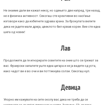
Не знаеме дали ви кажал некој, но одењето две напред, три назад,
не е физичка активност. Секогаш сте креативни во наоѓање
изговори како да избегнете здрава храна. За брокулата велите
дека не јадете мали дрвја, цвеклото бил крвав корен. Вие сте една
шега од човек!
Лав
Продолжете да ги игнорирате советите на оние што се грижат за
вас. Фраерски запалете уште една цигара и не ја вадете од уста,
иако чадот ви е во очи и ви поттикнува солзи. Секогаш кул.
Девица
Упорно им кажувате на сите околу вас дека не треба да се
настинати за да пијат лимонада и чаеви. Залудно. Сè додека