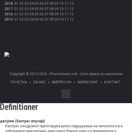
2018
:
01
02
03
04
05
06
07
08
09
10
11
12
2017
:
01
02
03
04
05
06
07
08
09
10
11
12
2016
:
01
02
03
04
05
06
07
08
09
10
11
12
2015
:
01
02
03
04
05
06
07
08
09
10
11
12
Copyright © 2015-2026 - Pharmanews.mk - Сите права се заштитени
ПОЧЕТНА
ЗА НАС
ИМПРЕСУМ
МАРКЕТИНГ
КОНТАКТ
Definitioner
двојник (Капграс илузија)
Капграс синдромот претставува ретко нарушување на личноста кога
заболениот има илузија дека некој близок член од фамилијата е