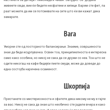
живеете овде, вие ќе бидете несфатени и хипици. Барем сте фит, па
раат можете да им се потсмевате на сите што ќе ви кажат дека
замарате.
Вага
Уморни сте од постојаното балансирање. Знаеме, совршеноста
знае да биде исцрпувачка. Освен тоа, принципиелноста е интересна
само како особина, но никој не сака да се дружи со неа. Тоа што не
одите никогаш на кафе бидејќи пиете смуди, може да доведе до
една состојба наречена осаменост.
Шкорпија
Престанете со мистериозноста и сфатете дека никому не му е гајле
за вас. Никој не сака да знае што необично сте јаделе вчера и како