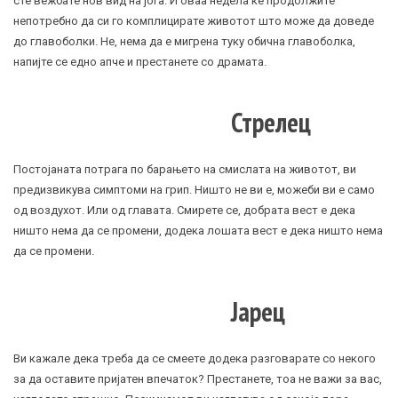
сте вежбате нов вид на јога. И оваа недела ќе продолжите
непотребно да си го комплицирате животот што може да доведе
до главоболки. Не, нема да е мигрена туку обична главоболка,
напијте се едно апче и престанете со драмата.
Стрелец
Постојаната потрага по барањето на смислата на животот, ви
предизвикува симптоми на грип. Ништо не ви е, можеби ви е само
од воздухот. Или од главата. Смирете се, добрата вест е дека
ништо нема да се промени, додека лошата вест е дека ништо нема
да се промени.
Јарец
Ви кажале дека треба да се смеете додека разговарате со некого
за да оставите пријатен впечаток? Престанете, тоа не важи за вас,