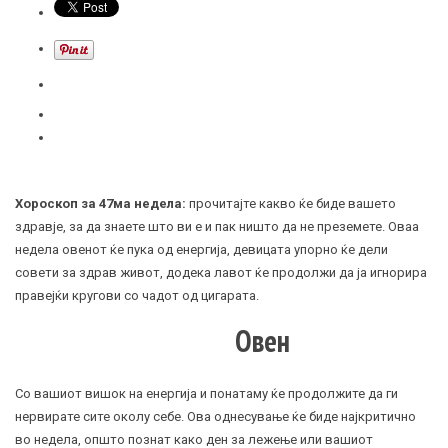
Хороскоп за 47ма недела:
прочитајте какво ќе биде вашето
здравје, за да знаете што ви е и пак ништо да не преземете. Оваа
недела овенот ќе пука од енергија, девицата упорно ќе дели
совети за здрав живот, додека лавот ќе продолжи да ја игнорира
правејќи кругови со чадот од цигарата.
Овен
Со вашиот вишок на енергија и понатаму ќе продолжите да ги
нервирате сите околу себе. Ова однесување ќе биде најкритично
во недела, општо познат како ден за лежење или вашиот