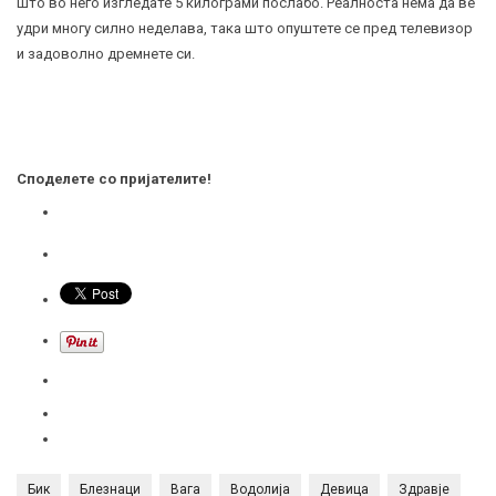
што во него изгледате 5 килограми послабо. Реалноста нема да ве
удри многу силно неделава, така што опуштете се пред телевизор
и задоволно дремнете си.
Споделете со пријателите!
Бик
Блезнаци
Вага
Водолија
Девица
Здравје