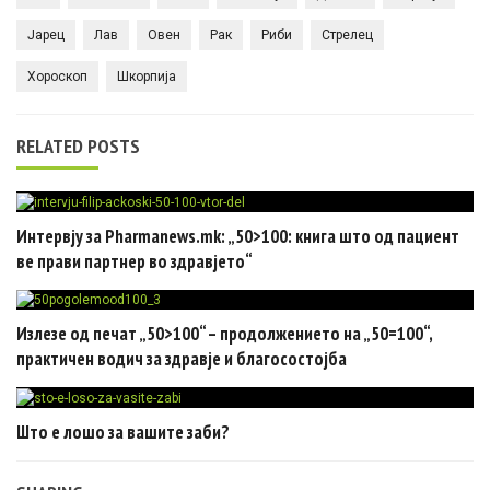
Јарец
Лав
Овен
Рак
Риби
Стрелец
Хороскоп
Шкорпија
RELATED POSTS
Интервју за Pharmanews.mk: „50>100: книга што од пациент
ве прави партнер во здравјето“
Излезе од печат „50>100“ – продолжението на „50=100“,
практичен водич за здравје и благосостојба
Што е лошо за вашите заби?