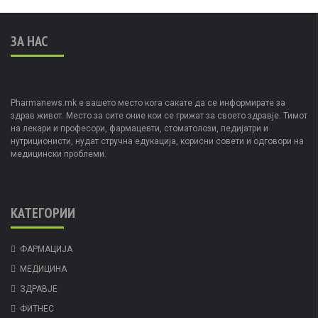
ЗА НАС
Pharmanews.mk е вашето место кога сакате да се информирате за
здрав живот. Место за сите оние кои се грижат за своето здравје. Тимот
на лекари и професори, фармацевти, стоматолози, педијатри и
нутриционисти, нудат стручна едукација, корисни совети и одговори на
медицински проблеми.
КАТЕГОРИИ
ФАРМАЦИЈА
МЕДИЦИНА
ЗДРАВЈЕ
ФИТНЕС