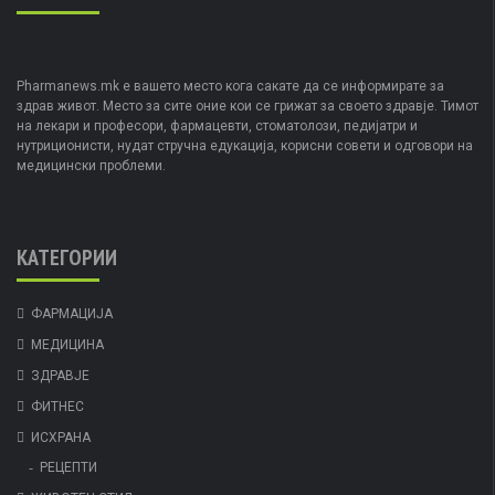
Pharmanews.mk е вашето место кога сакате да се информирате за
здрав живот. Место за сите оние кои се грижат за своето здравје. Тимот
на лекари и професори, фармацевти, стоматолози, педијатри и
нутриционисти, нудат стручна едукација, корисни совети и одговори на
медицински проблеми.
КАТЕГОРИИ
ФАРМАЦИЈА
МЕДИЦИНА
ЗДРАВЈЕ
ФИТНЕС
ИСХРАНА
РЕЦЕПТИ