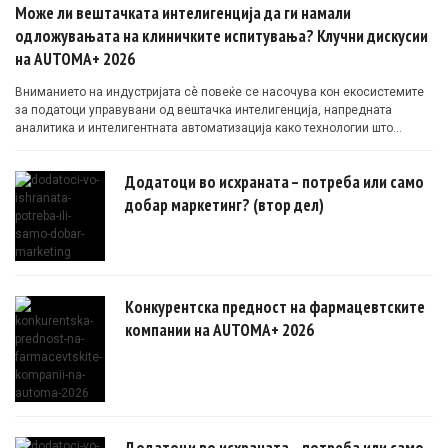
Може ли вештачката интелигенција да ги намали
одложувањата на клиничките испитувања? Клучни дискусии
на AUTOMA+ 2026
Вниманието на индустријата сè повеќе се насочува кон екосистемите
за податоци управувани од вештачка интелигенција, напредната
аналитика и интелигентната автоматизација како технологии што
овозможуваат поефикасни клинички истражувања засновани на
докази.
Додатоци во исхраната – потреба или само
добар маркетинг? (втор дел)
Конкурентска предност на фармацевтските
компании на AUTOMA+ 2026
Додатоци во исхраната – потреба или само