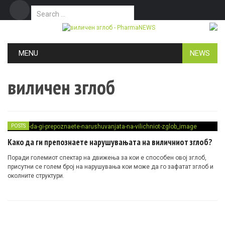
Search for:
Дома
Маркетинг
Контакт
Skip to content
MENU
NEWS
виличен зглоб
POSTS
Како да ги препознаете нарушувањата на виличниот зглоб?
Поради големиот спектар на движења за кои е способен овој зглоб,
присутни се голем број на нарушувања кои може да го зафатат зглоб и
околните структури.