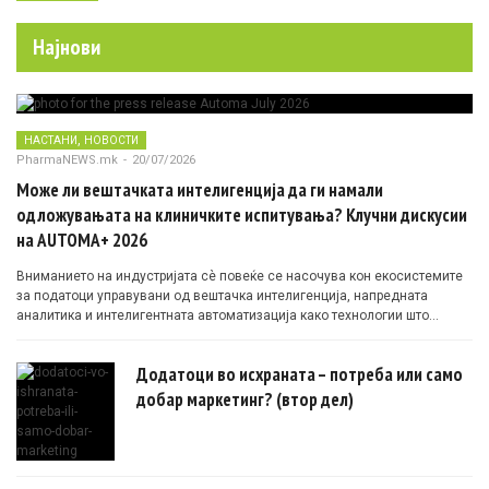
Најнови
,
НАСТАНИ
НОВОСТИ
PharmaNEWS.mk
-
20/07/2026
Може ли вештачката интелигенција да ги намали
одложувањата на клиничките испитувања? Клучни дискусии
на AUTOMA+ 2026
Вниманието на индустријата сè повеќе се насочува кон екосистемите
за податоци управувани од вештачка интелигенција, напредната
аналитика и интелигентната автоматизација како технологии што
овозможуваат поефикасни клинички истражувања засновани на
докази.
Додатоци во исхраната – потреба или само
добар маркетинг? (втор дел)