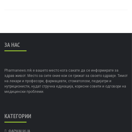
ЗА НАС
Pharmanews.mk е вашето место кога сакате да се информирате за
здрав живот. Место за сите оние кои се грижат за своето здравје. Тимот
на лекари и професори, фармацевти, стоматолози, педијатри и
нутриционисти, нудат стручна едукација, корисни совети и одговори на
медицински проблеми.
КАТЕГОРИИ
ФАРМАЦИЈА