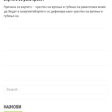
Причина за вертиго – чувство на вртење и губење на рамнотежа може
да бидат и алергиитеВертиго се дефинира како чувство на вртење и
губење на…
Search for:
НАЈНОВИ