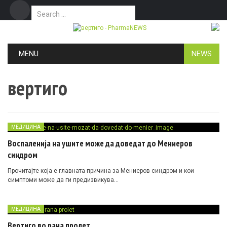
Search for:
Дома
Маркетинг
Контакт
Skip to content
MENU
NEWS
вертиго
МЕДИЦИНА
Воспаленија на ушите може да доведат до Мениеров
синдром
Прочитајте која е главната причина за Мениеров синдром и кои
симптоми може да ги предизвикува…
МЕДИЦИНА
Вертиго во рана пролет