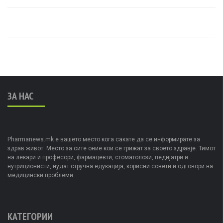
ЗА НАС
Pharmanews.mk е вашето место кога сакате да се информирате за
здрав живот. Место за сите оние кои се грижат за своето здравје. Тимот
на лекари и професори, фармацевти, стоматолози, педијатри и
нутриционисти, нудат стручна едукација, корисни совети и одговори на
медицински проблеми.
КАТЕГОРИИ