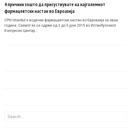
4 причини зошто да присуствувате на најголемиот
фармацевтски настан во Евроазија
CPhI Istanbul е водечки фармацевтски настан во Евроазија за оваа
година. Саемот ќе се одржи од 3 до 5 јуни 2015 во Истанбулскиот
Конгресен Центар…
Search for: