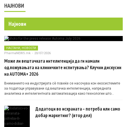
НАЈНОВИ
Најнови
,
НАСТАНИ
НОВОСТИ
PharmaNEWS.mk
-
20/07/2026
Може ли вештачката интелигенција да ги намали
одложувањата на клиничките испитувања? Клучни дискусии
на AUTOMA+ 2026
Вниманието на индустријата сè повеќе се насочува кон екосистемите
за податоци управувани од вештачка интелигенција, напредната
аналитика и интелигентната автоматизација како технологии што
овозможуваат поефикасни клинички истражувања засновани на
докази.
Додатоци во исхраната – потреба или само
добар маркетинг? (втор дел)