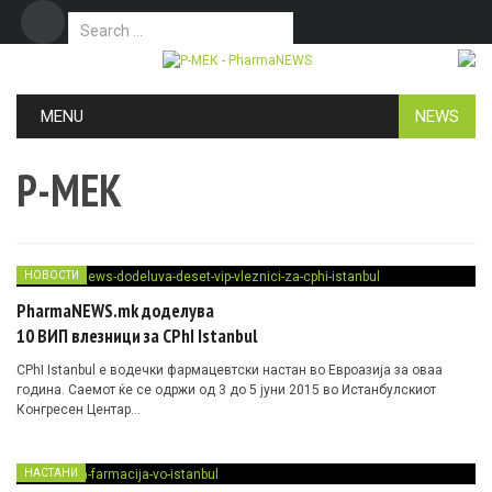
Search for:
Дома
Маркетинг
Контакт
Skip to content
MENU
NEWS
P-МЕК
НОВОСТИ
PharmaNEWS.mk доделува
10 ВИП влезници за CPhI Istanbul
CPhI Istanbul е водечки фармацевтски настан во Евроазија за оваа
година. Саемот ќе се одржи од 3 до 5 јуни 2015 во Истанбулскиот
Конгресен Центар…
НАСТАНИ