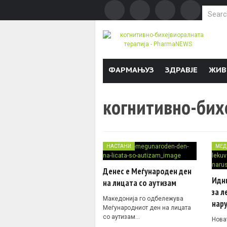
Search f
Skip to content
ФАРМАЊУЗ
ЗДРАВЈЕ
ЖИВ
когни­тивно-бих
НАСТАНИ
МЕД
Денес е Меѓународен ден
Идн
на лицата со аутизам
за л
Македонија го одбележува
нар
Меѓународниот ден на лицата
со аутизам…
Новат