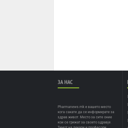
ЗА НАС
Pharmanews.mk е вашето место
кога сакате да се информирате за
здрав живот. Место за сите оние
кои се грижат за своето здравје.
Тимот на лекари и професори,