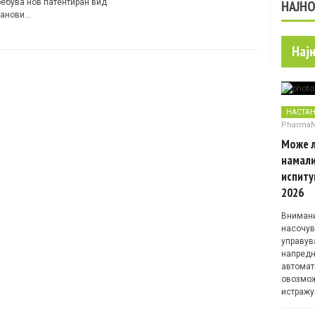
ребува нов патентиран вид
НАЈН
ранови…
Нај
НАСТА
Pharma
Може л
намали
испиту
2026
Внимани
насочув
управув
напредн
автомат
овозмож
истражу