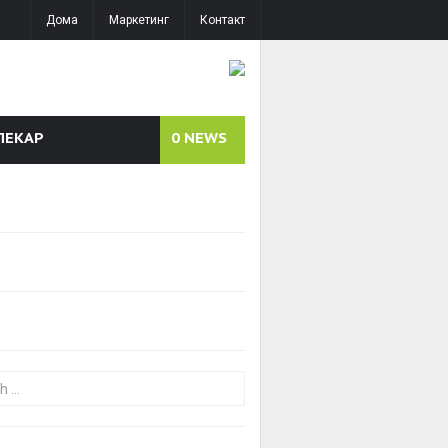
Дома
Маркетинг
Контакт
ЛЕКАР
0
NEWS
or: