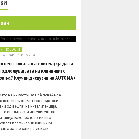
ОВИ
нови
,
НИ
НОВОСТИ
NEWS.mk
-
20/07/2026
и вештачката интелигенција да ги
 одложувањата на клиничките
вања? Клучни дискусии на AUTOMA+
ето на индустријата сè повеќе се
а кон екосистемите за податоци
ани од вештачка интелигенција,
ата аналитика и интелигентната
изација како технологии што
уваат поефикасни клинички
вања засновани на докази.