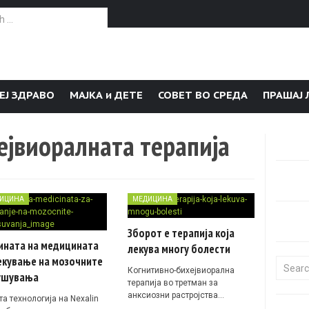
or:
ЕЈ ЗДРАВО
МАЈКА и ДЕТЕ
СОВЕТ ВО СРЕДА
ПРАШАЈ 
ејвиоралната терапија
ИЦИНА
МЕДИЦИНА
Зборот е терапија која
ината на медицината
лекува многу болести
екување на мозочните
Search f
Когнитивно-бихејвиорална
ушувања
терапија во третман за
анксиозни растројства…
а технологија на Nexalin