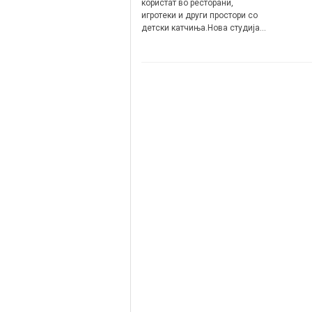
користат во ресторани,
игротеки и други простори со
детски катчиња.Нова студија…