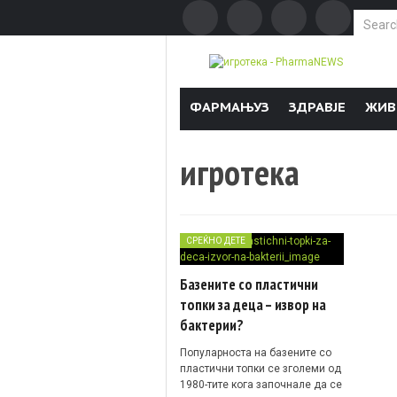
Search f
Skip to content
ФАРМАЊУЗ
ЗДРАВЈЕ
ЖИВ
игротека
СРЕЌНО ДЕТЕ
Базените со пластични
топки за деца – извор на
бактерии?
Популарноста на базените со
пластични топки се зголеми од
1980-тите кога започнале да се