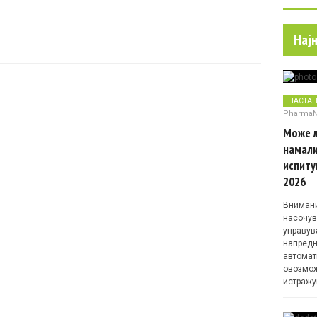
Нај
НАСТА
Pharma
Може л
намали
испиту
2026
Внимани
насочув
управув
напредн
автомат
овозмож
истражу