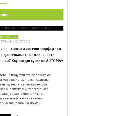
нови
,
НИ
НОВОСТИ
NEWS.mk
-
20/07/2026
и вештачката интелигенција да ги
 одложувањата на клиничките
вања? Клучни дискусии на AUTOMA+
ето на индустријата сè повеќе се
а кон екосистемите за податоци
ани од вештачка интелигенција,
ата аналитика и интелигентната
изација како технологии што
уваат поефикасни клинички
вања засновани на докази.