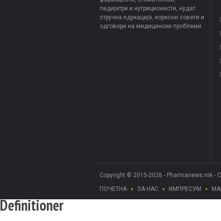
педијатри и нутриционисти, нудат
стручна едукација, корисни совети и
одговори на медицински проблеми.
Copyright © 2015-2026 - Pharmanews.mk - 
ПОЧЕТНА
ЗА НАС
ИМПРЕСУМ
МА
Definitioner