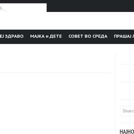
or:
ЕЈ ЗДРАВО
МАЈКА и ДЕТЕ
СОВЕТ ВО СРЕДА
ПРАШАЈ 
Search f
НАЈН