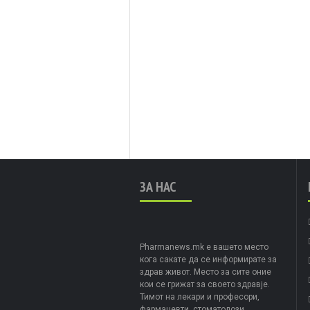
ЗА НАС
Pharmanews.mk е вашето место
кога сакате да се информирате за
здрав живот. Место за сите оние
кои се грижат за своето здравје.
Тимот на лекари и професори,
фармацевти, стоматолози,