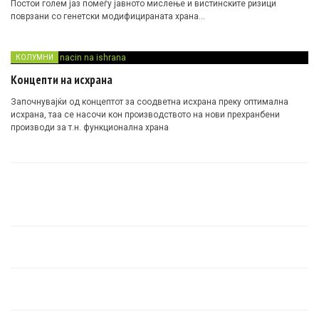
Постои голем јаз помеѓу јавното мислење и вистинските ризици
поврзани со генетски модифицираната храна…
КОЛУМНИ
Концепти на исхрана
Започнувајќи од концептот за соодветна исхрана преку оптимална
исхрана, таа се насочи кон производството на нови прехранбени
производи за т.н. функционална храна