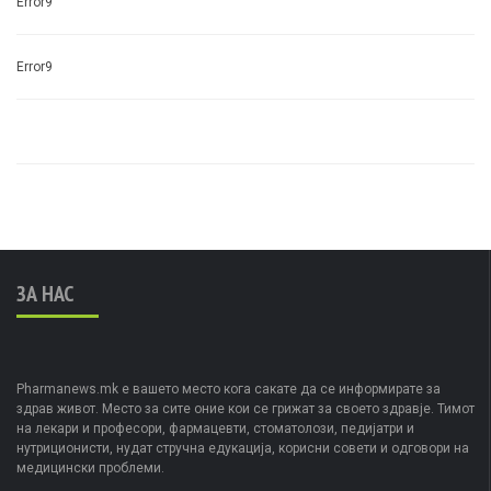
Error9
Error9
ЗА НАС
Pharmanews.mk е вашето место кога сакате да се информирате за
здрав живот. Место за сите оние кои се грижат за своето здравје. Тимот
на лекари и професори, фармацевти, стоматолози, педијатри и
нутриционисти, нудат стручна едукација, корисни совети и одговори на
медицински проблеми.