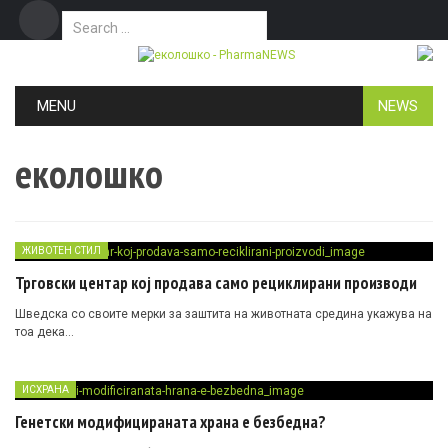
Search for:
Дома
Маркетинг
Контакт
Skip to content
MENU
NEWS
еколошко
ЖИВОТЕН СТИЛ
Трговски центар кој продава само рециклирани производи
Шведска со своите мерки за заштита на животната средина укажува на
тоа дека…
ИСХРАНА
Генетски модифицираната храна е безбедна?