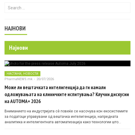
Search for:
НАЈНОВИ
Најнови
,
НАСТАНИ
НОВОСТИ
PharmaNEWS.mk
-
20/07/2026
Може ли вештачката интелигенција да ги намали
одложувањата на клиничките испитувања? Клучни дискусии
на AUTOMA+ 2026
Вниманието на индустријата сè повеќе се насочува кон екосистемите
за податоци управувани од вештачка интелигенција, напредната
аналитика и интелигентната автоматизација како технологии што
овозможуваат поефикасни клинички истражувања засновани на
докази.