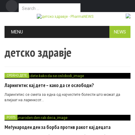
Search for:
Дома
Маркетинг
Контакт
Skip to content
MENU
NEWS
детско здравје
СРЕЌНО ДЕТЕ
Ларингитис кај дете – како да се ослободи?
Ларингитис се смета за една од најчестите болести што можат да
влијаат на ларинксот…
POSTS
Меѓународен ден за борба против ракот кај децата