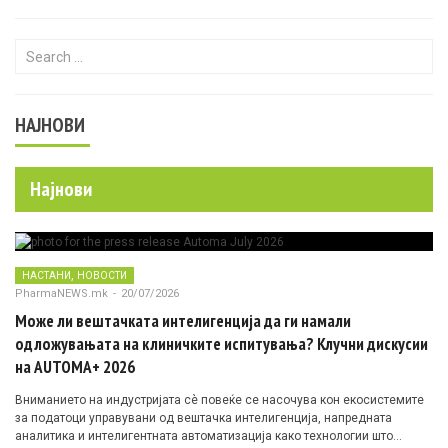
Search for:
НАЈНОВИ
Најнови
,
НАСТАНИ
НОВОСТИ
PharmaNEWS.mk
-
20/07/2026
Може ли вештачката интелигенција да ги намали
одложувањата на клиничките испитувања? Клучни дискусии
на AUTOMA+ 2026
Вниманието на индустријата сè повеќе се насочува кон екосистемите
за податоци управувани од вештачка интелигенција, напредната
аналитика и интелигентната автоматизација како технологии што