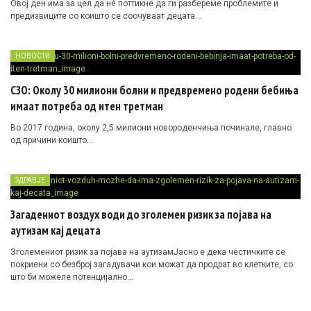
Овој ден има за цел да нè поттикне да ги разбереме проблемите и
предизвиците со коишто се соочуваат децата…
НОВОСТИ
СЗО: Околу 30 милиони болни и предвремено родени бебиња
имаат потреба од итен третман
Во 2017 година, околу 2,5 милиони новороденчиња починале, главно
од причини коишто…
ЗДРАВЈЕ
Загадениот воздух води до зголемен ризик за појава на
аутизам кај децата
Зголемениот ризик за појава на аутизамЈасно е дека честичките се
покриени со безброј загадувачи кои можат да продрат во клетките, со
што би можеле потенцијално…