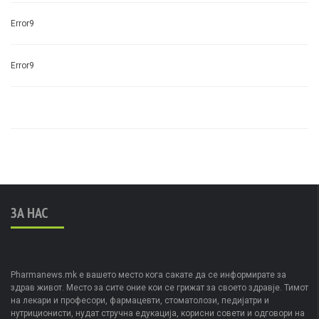
Error9
Error9
ЗА НАС
Pharmanews.mk е вашето место кога сакате да се информирате за
здрав живот. Место за сите оние кои се грижат за своето здравје. Тимот
на лекари и професори, фармацевти, стоматолози, педијатри и
нутриционисти, нудат стручна едукација, корисни совети и одговори на