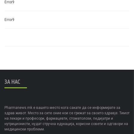
Error9
Error9
ЗА НАС
Pharmanews.mk е вашето место кога сакате да се информирате за
здрав живот. Место за сите оние кои се грижат за своето здравје. Тимот
на лекари и професори, фармацевти, стоматолози, педијатри и
нутриционисти, нудат стручна едукација, корисни совети и одговори на
медицински проблеми.