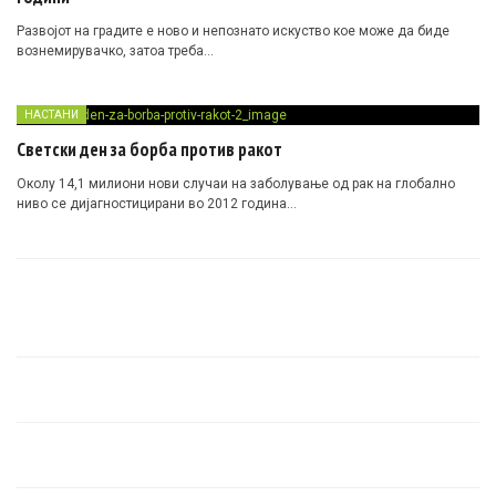
Развојот на градите е ново и непознато искуство кое може да биде
вознемирувачко, затоа треба…
НАСТАНИ
Светски ден за борба против ракот
Околу 14,1 милиони нови случаи на заболување од рак на глобално
ниво се дијагностицирани во 2012 година…