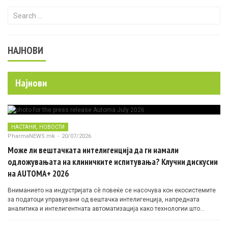
Search for:
НАЈНОВИ
Најнови
,
НАСТАНИ
НОВОСТИ
PharmaNEWS.mk
-
20/07/2026
Може ли вештачката интелигенција да ги намали
одложувањата на клиничките испитувања? Клучни дискусии
на AUTOMA+ 2026
Вниманието на индустријата сè повеќе се насочува кон екосистемите
за податоци управувани од вештачка интелигенција, напредната
аналитика и интелигентната автоматизација како технологии што
овозможуваат поефикасни клинички истражувања засновани на
докази.