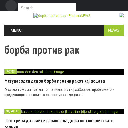
Search for:
Дома
Маркетинг
Контакт
Skip to content
MENU
NEWS
борба против рак
POSTS
Меѓународен ден за борба против ракот кај децата
Овој ден има за цел да нè поттикне да ги разбереме проблемите и
предизвиците со коишто се соочуваат децата…
ЗДРАВЈЕ
Што треба да знаете за ракот на дојка во тинејџерските
години