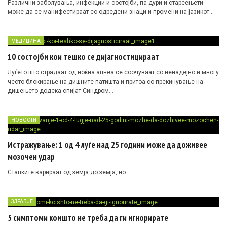
Различни заболувања, инфекции и состојби, па дури и стареењети
може да се манифестираат со одредени знаци и промени на јазикот…
МЕДИЦИНА
10 состојби кои тешко се дијагностицираат
Луѓето што страдаат од ноќна апнеа се соочуваат со ненадејно и многу
често блокирање на дишните патишта и притоа со прекинување на
дишењето додека спијат.Синдром…
НОВОСТИ
Истражување: 1 од 4 луѓе над 25 години може да доживее
мозочен удар
Стапките варираат од земја до земја, но…
ЗДРАВЈЕ
5 симптоми коишто не треба да ги игнорирате