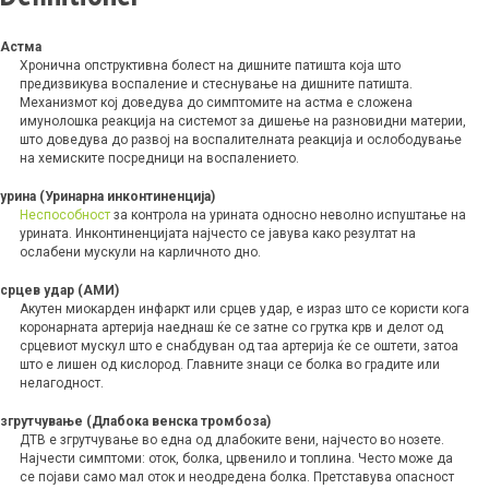
Астма
Хронична опструктивна болест на дишните патишта која што
предизвикува воспаление и стеснување на дишните патишта.
Механизмот кој доведува до симптомите на астма е сложена
имунолошка реакција на системот за дишење на разновидни материи,
што доведува до развој на воспалителната реакција и ослободување
на хемиските посредници на воспалението.
урина (Уринарна инконтиненција)
Неспособност
за контрола на урината односно неволно испуштање на
урината. Инконтиненцијата најчесто се јавува како резултат на
ослабени мускули на карличното дно.
срцев удар (АМИ)
Акутен миокарден инфаркт или срцев удар, е израз што се користи кога
коронарната артерија наеднаш ќе се затне со грутка крв и делот од
срцевиот мускул што е снабдуван од таа артерија ќе се оштети, затоа
што е лишен од кислород. Главните знаци се болка во градите или
нелагодност.
згрутчување (Длабока венска тромбоза)
ДТВ е згрутчување во една од длабоките вени, најчесто во нозете.
Најчести симптоми: оток, болка, црвенило и топлина. Често може да
се појави само мал оток и неодредена болка. Претставува опасност