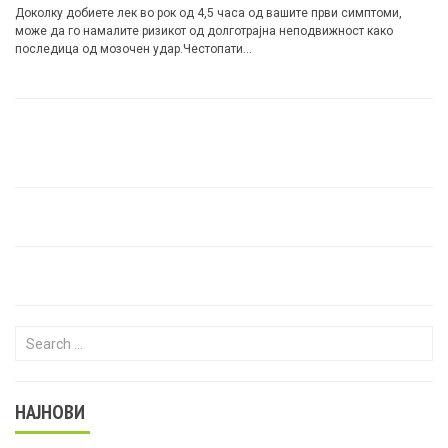
Доколку добиете лек во рок од 4,5 часа од вашите први симптоми,
може да го намалите ризикот од долготрајна неподвижност како
последица од мозочен удар.Честопати…
Search for:
НАЈНОВИ