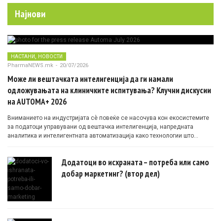
Најнови
,
НАСТАНИ
НОВОСТИ
PharmaNEWS.mk
-
20/07/2026
Може ли вештачката интелигенција да ги намали
одложувањата на клиничките испитувања? Клучни дискусии
на AUTOMA+ 2026
Вниманието на индустријата сè повеќе се насочува кон екосистемите
за податоци управувани од вештачка интелигенција, напредната
аналитика и интелигентната автоматизација како технологии што
овозможуваат поефикасни клинички истражувања засновани на
докази.
Додатоци во исхраната – потреба или само
добар маркетинг? (втор дел)