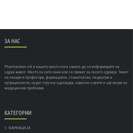
ЗА НАС
Pharmanews.mk е вашето место кога сакате да се информирате за
здрав живот. Место за сите оние кои се грижат за своето здравје. Тимот
на лекари и професори, фармацевти, стоматолози, педијатри и
нутриционисти, нудат стручна едукација, корисни совети и одговори на
медицински проблеми.
КАТЕГОРИИ
ФАРМАЦИЈА