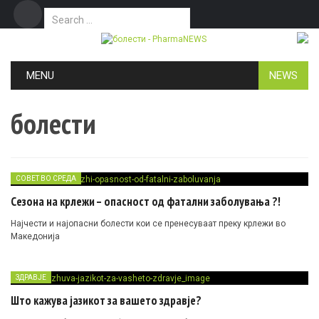
Search for:
Дома
Маркетинг
Контакт
Skip to content
MENU
NEWS
болести
СОВЕТ ВО СРЕДА
Сезона на крлежи – опасност од фатални заболувања ?!
Најчести и најопасни болести кои се пренесуваат преку крлежи во
Македонија
ЗДРАВЈЕ
Што кажува јазикот за вашето здравје?