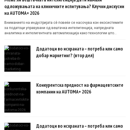
одложувањата на клиничките испитувања? Клучни дискусии
на AUTOMA+ 2026
Вниманието на индустријата сè повеќе се насочува кон екосистемите
за податоци управувани од вештачка интелигенција, напредната
аналитика и интелигентната автоматизација како технологии што
овозможуваат поефикасни клинички истражувања засновани на
докази.
Додатоци во исхраната – потреба или само
добар маркетинг? (втор дел)
Конкурентска предност на фармацевтските
компании на AUTOMA+ 2026
Додатоци во исхраната – потреба или само