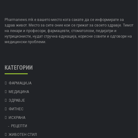
Pharmanews.mk е вашето место кога сакате да се информирате за
здрав живот. Место за сите оние кои се грижат за своето здравје. Тимот
на лекари и професори, фармацевти, стоматолози, педијатри и
нутриционисти, нудат стручна едукација, корисни совети и одговори на
медицински проблеми.
КАТЕГОРИИ
ФАРМАЦИЈА
МЕДИЦИНА
ЗДРАВЈЕ
ФИТНЕС
ИСХРАНА
РЕЦЕПТИ
ЖИВОТЕН СТИЛ