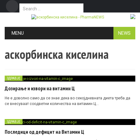
Search for:
Дома
Маркетинг
Контакт
Skip to content
MENU
NEWS
аскорбинска киселина
ЗДРАВЈЕ
Дозирање и извори на витамин Ц
Не е доволно само да се знае дека во секојдневната диета треба да
се внесуваат соодветни количества на витамин Ц…
ЗДРАВЈЕ
Последици од дефицит на Витамин Ц