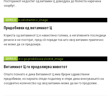
Постојаниот недостиг од витамин Ц доведува до болеста наречена
скорбут…
ЗДРАВЈЕ
Придобивки од витаминот Ц
Користа од витаминот Ц е навистина голема, а негативните последици
речиси и не постојат, пред сè поради тоа што овој витамин практично
не може да се предозира…
ЗДРАВЈЕ
Витаминот Ц го продолжува животот
Општо познато е дека Витаминот Ц има бројни здравствени
придобивки, но науката отиде подалеку и откри дека внесувањето на
соодветно количество од овој витамин може да ви го продолжи
животот…