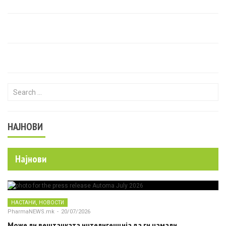
Search for:
НАЈНОВИ
Најнови
,
НАСТАНИ
НОВОСТИ
PharmaNEWS.mk
-
20/07/2026
Може ли вештачката интелигенција да ги намали