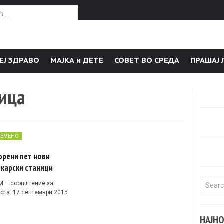
or:
ЕЈ ЗДРАВО
МАЈКА и ДЕТЕ
СОВЕТ ВО СРЕДА
ПРАШАЈ 
ница
ЗЕМЕНО
орени пет нови
карски станици
Search f
 – соопштение за
оста: 17 септември 2015
НАЈН