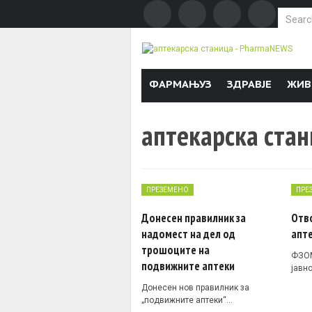
Search f
Skip to content
ФАРМАЊУЗ
ЗДРАВЈЕ
ЖИВ
аптекарска ста
ПРЕЗЕМЕНО
ПРЕ
Донесен правилник за
Отв
надомест на дел од
апте
трошоците на
ФЗОМ
подвижните аптеки
јавн
Донесен нов правилник за
„подвижните аптеки“…