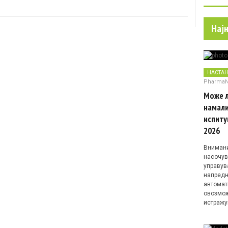
Нај
НАСТА
Pharma
Може л
намали
испиту
2026
Внимани
насочув
управув
напредн
автомат
овозмож
истражу