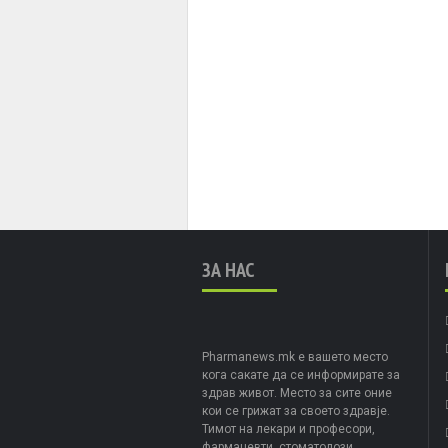
ЗА НАС
Pharmanews.mk е вашето место
кога сакате да се информирате за
здрав живот. Место за сите оние
кои се грижат за своето здравје.
Тимот на лекари и професори,
фармацевти, стоматолози,