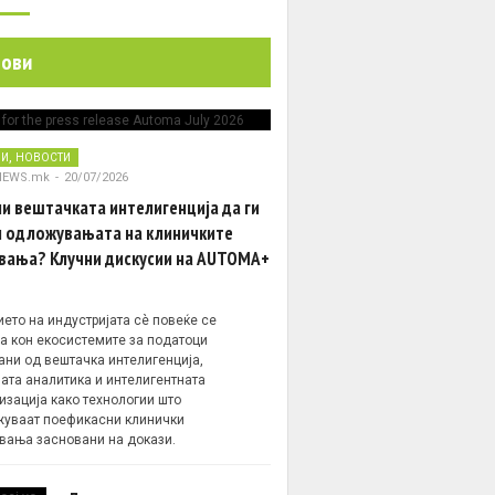
нови
,
НИ
НОВОСТИ
NEWS.mk
-
20/07/2026
и вештачката интелигенција да ги
 одложувањата на клиничките
вања? Клучни дискусии на AUTOMA+
ето на индустријата сè повеќе се
а кон екосистемите за податоци
ани од вештачка интелигенција,
ата аналитика и интелигентната
изација како технологии што
уваат поефикасни клинички
вања засновани на докази.