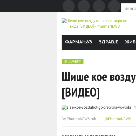
Search f
Skip to content
ФАРМАЊУЗ
ЗДРАВЈЕ
ЖИВ
ИНОВАЦИИ
Шише кое возду
[ВИДЕО]
By
PharmaNEWS.mk
@PharmaNEWS