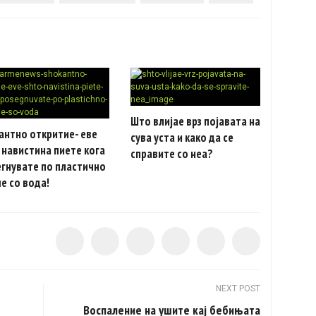
Што влијае врз појавата на
антно откритие- еве
сува уста и како да се
навистина пиете кога
справите со неа?
гнувате по пластично
е со вода!
NEXT POST
Воспаление на ушите кај бебињата