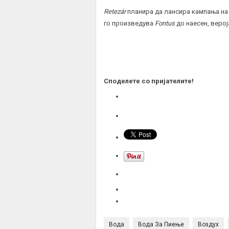
Retezár
планира да лансира кампања на
го произведува
Fontus
до наесен, верој
Споделете со пријателите!
Вода
Вода За Пиење
Воздух