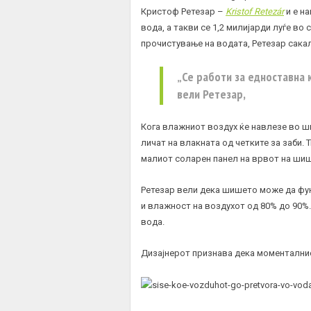
Кристоф Ретезар –
Kristof Retezár
и е н
вода, а такви се 1,2 милијарди луѓе во
прочистување на водата, Ретезар сака
„Се работи за едноставна 
вели Ретезар,
Кога влажниот воздух ќе навлезе во ш
личат на влакната од четките за заби. 
малиот соларен панел на врвот на шише
Ретезар вели дека шишето може да фун
и влажност на воздухот од 80% до 90%
вода.
Дизајнерот признава дека моментални