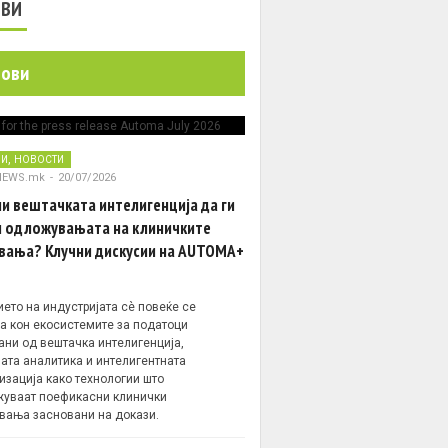
ОВИ
нови
,
НИ
НОВОСТИ
NEWS.mk
-
20/07/2026
и вештачката интелигенција да ги
 одложувањата на клиничките
вања? Клучни дискусии на AUTOMA+
ето на индустријата сè повеќе се
а кон екосистемите за податоци
ани од вештачка интелигенција,
ата аналитика и интелигентната
изација како технологии што
уваат поефикасни клинички
вања засновани на докази.