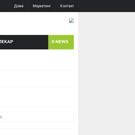
Дома
Маркетинг
Контакт
ЛЕКАР
0
NEWS
or: