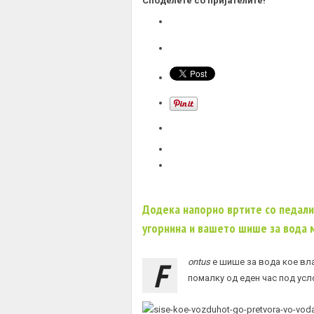
Споделете со пријателите!
Додека напорно вртите со педалит
угорнина и вашето шише за вода 
F
ontus
е шише за вода кое вла
помалку од еден час под усл