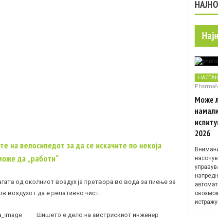
НАЈН
Нај
НАСТА
Pharma
Може л
намали
испиту
2026
е на велосипедот за да се искачите по некоја
Внимани
може да „работи“
насочув
управув
напредн
гата од околниот воздух ја претвора во вода за пиење за
автомат
ов воздухот да е релативно чист.
овозмож
истражу
Шишето е дело на австрискиот инженер