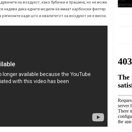
увачите на воздухот, како бубачки и прашина, но не може
р се надева дека идните модели ќе имаат карбонски филтер
 регионите каде што и квалитетот на воздухот не е висок.