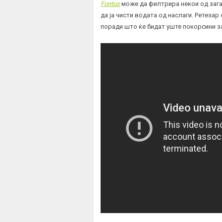
Fontus
може да филтрира некои од загад
да ја чисти водата од наслаги. Ретеза
поради што ќе бидат уште покорсини за