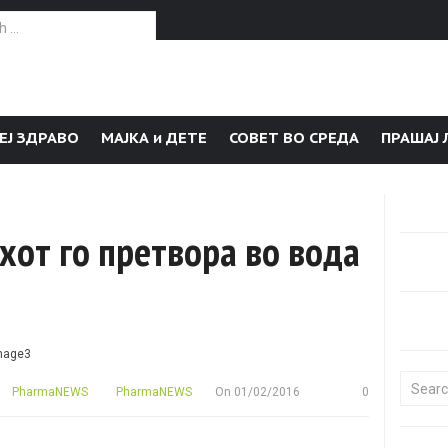
or:
ЕЈ ЗДРАВО
МАЈКА и ДЕТЕ
СОВЕТ ВО СРЕДА
ПРАШАЈ 
хот го претвора во вода
Search f
PharmaNEWS
PharmaNEWS
On
01/02/2016
0