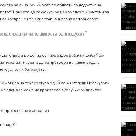
аменето за лица кои живеат во области со недостиг на
 светот. Наместо да се фокусира на комплексни системи за
л да креира нешто едноставно и лесно за транспорт.
кондензација на влажноста од воздухот“,
ишето доаѓа во допир со низа хидрофобични „заби“ кои
Тие помагаат пареата да се претвори во капки вода, а
то ја полни батеријата.
кционира на температура од 30 до 40 степени Целзиусови
. За еден час може да произведе околу 550 милилитри
от прототип не е совршен.