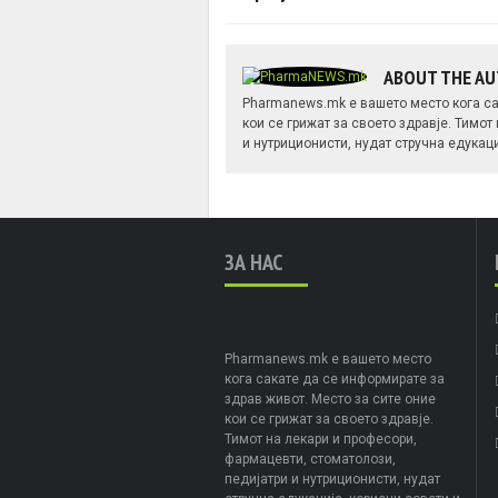
ABOUT THE A
Pharmanews.mk е вашето место кога са
кои се грижат за своето здравје. Тимот
и нутриционисти, нудат стручна едукац
ЗА НАС
Pharmanews.mk е вашето место
кога сакате да се информирате за
здрав живот. Место за сите оние
кои се грижат за своето здравје.
Тимот на лекари и професори,
фармацевти, стоматолози,
педијатри и нутриционисти, нудат