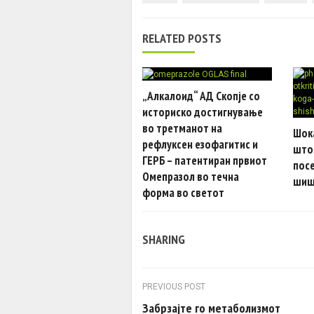
RELATED POSTS
„Алкалоид“ АД Скопје со
историско достигнување
во третманот на
Шок
рефлуксен езофагитис и
што 
ГЕРБ – патентиран првиот
посе
Омепразол во течна
шиш
форма во светот
SHARING
Post navigation
PREVIOUS POST
Забрзајте го метаболизмот