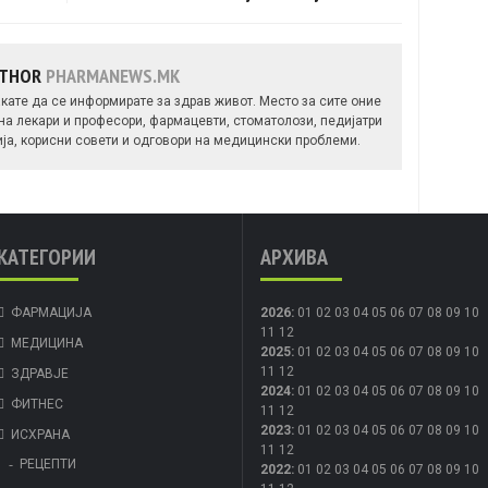
UTHOR
PHARMANEWS.MK
кате да се информирате за здрав живот. Место за сите оние
 на лекари и професори, фармацевти, стоматолози, педијатри
ија, корисни совети и одговори на медицински проблеми.
КАТЕГОРИИ
АРХИВА
ФАРМАЦИЈА
2026
:
01
02
03
04
05
06
07
08
09
10
11
12
МЕДИЦИНА
2025
:
01
02
03
04
05
06
07
08
09
10
11
12
ЗДРАВЈЕ
2024
:
01
02
03
04
05
06
07
08
09
10
ФИТНЕС
11
12
2023
:
01
02
03
04
05
06
07
08
09
10
ИСХРАНА
11
12
РЕЦЕПТИ
2022
:
01
02
03
04
05
06
07
08
09
10