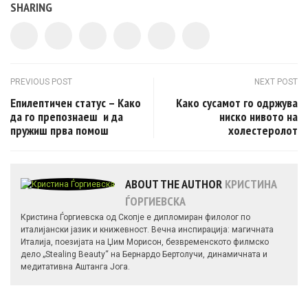
SHARING
Post navigation
PREVIOUS POST
NEXT POST
Епилептичен статус – Како
Како сусамот го одржува
да го препознаеш и да
ниско нивото на
пружиш прва помош
холестеролот
ABOUT THE AUTHOR
КРИСТИНА
ЃОРГИЕВСКА
Кристина Ѓоргиевска од Скопје е дипломиран филолог по
италијански јазик и книжевност. Вечна инспирација: магичната
Италија, поезијата на Џим Морисон, безвременското филмско
дело „Stealing Beauty“ на Бернардо Бертолучи, динамичната и
медитативна Аштанга Јога.