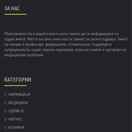
ЗА НАС
Pharmanews.mk е вашето место кога сакате да се информирате за
здрав живот. Место за сите оние кои се грижат за своето здравје. Тимот
на лекари и професори, фармацевти, стоматолози, педијатри и
нутриционисти, нудат стручна едукација, корисни совети и одговори на
медицински проблеми.
КАТЕГОРИИ
ФАРМАЦИЈА
МЕДИЦИНА
ЗДРАВЈЕ
ФИТНЕС
ИСХРАНА