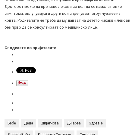
Докторот може да препише лекови со цел да се намалат овие
симптоми, вклучувајќи и други кои спречуваат
згрутчување
на
крвта. Родителите не треба да му даваат на детето никакви лекови
без прво да се консултираат со медицинско лице.
Споделете со пријателите!
Бебе
Деца
Дијагноза
Дијареа
Здравје
Здраво Бебе
Кавасаки Синдром
Синдром