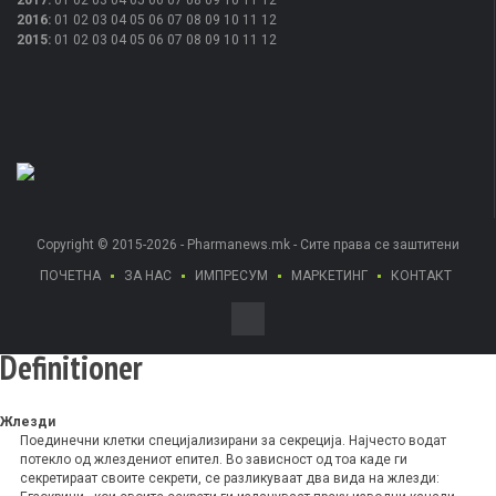
2016
:
01
02
03
04
05
06
07
08
09
10
11
12
2015
:
01
02
03
04
05
06
07
08
09
10
11
12
Copyright © 2015-2026 - Pharmanews.mk - Сите права се заштитени
ПОЧЕТНА
ЗА НАС
ИМПРЕСУМ
МАРКЕТИНГ
КОНТАКТ
Definitioner
Жлезди
Поединечни клетки специјализирани за секреција. Најчесто водат
потекло од жлездениот епител. Во зависност од тоа каде ги
секретираат своите секрети, се разликуваат два вида на жлезди: