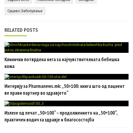
Срцево Заболување
RELATED POSTS
Клинички потврдена нега за најчувствителната бебешка
кожа
Интервју за Pharmanews.mk: „50>100: книга што од пациент
ве прави партнер во здравјето“
Излезе од печат „50>100“ – продолжението на „50=100“,
практичен водич за здравје и благосостојба