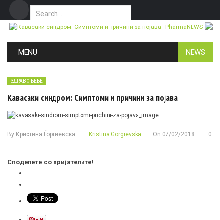
Search for:
Дома
Маркетинг
Контакт
Skip to content
MENU
NEWS
ЗДРАВО БЕБЕ
Кавасаки синдром: Симптоми и причини за појава
By
Кристина Ѓоргиевска
Kristina Gorgievska
On
07/02/2018
0
Споделете со пријателите!