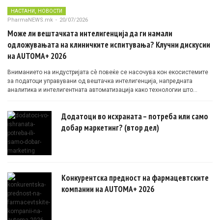
,
НАСТАНИ
НОВОСТИ
PharmaNEWS.mk
-
20/07/2026
Може ли вештачката интелигенција да ги намали
одложувањата на клиничките испитувања? Клучни дискусии
на AUTOMA+ 2026
Вниманието на индустријата сè повеќе се насочува кон екосистемите
за податоци управувани од вештачка интелигенција, напредната
аналитика и интелигентната автоматизација како технологии што
овозможуваат поефикасни клинички истражувања засновани на
докази.
Додатоци во исхраната – потреба или само
добар маркетинг? (втор дел)
Конкурентска предност на фармацевтските
компании на AUTOMA+ 2026