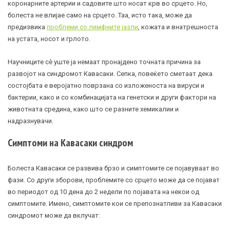
коронарните артерии и садовите што носат крв во срцето. Но,
болеста не влијае само на срцето. Таа, исто така, може да
предизвика
проблеми со лимфните јазли
, кожата и внатрешноста
на устата, носот и грлото.
Научниците сè уште ја немаат пронајдено точната причина за
развојот на синдромот Кавасаки. Сепка, повеќето сметаат дека
состојбата е веројатно поврзана со изложеноста на вируси и
бактерии, како и со комбинацијата на генетски и други фактори на
животната средина, како што се разните хемикалии и
надразнувачи.
Симптоми на Кавасаки синдром
Болеста Кавасаки се развива брзо и симптомите се појавуваат во
фази. Со други зборови, проблемите со срцето може да се појават
во периодот од 10 дена до 2 недели по појавата на некои од
симптомите. Имено, симптомите кои се препознатливи за Кавасаки
синдромот може да вклучат: