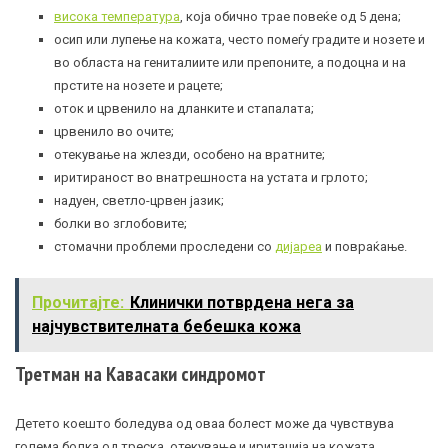
висока температура
, која обично трае повеќе од 5 дена;
осип или лупење на кожата, често помеѓу градите и нозете и
во областа на гениталиите или препоните, а подоцна и на
прстите на нозете и рацете;
оток и црвенило на дланките и стапалата;
црвенило во очите;
отекување на
жлезди
, особено на вратните;
иритираност во внатрешноста на устата и грлото;
надуен, светло-црвен јазик;
болки во зглобовите;
стомачни проблеми проследени со
дијареа
и повраќање.
Прочитајте:
Клинички потврдена нега за
најчувствителната бебешка кожа
Третман на Кавасаки синдромот
Детето коешто боледува од оваа болест може да чувствува
голема болка од треска, отекување и иритација на кожата.