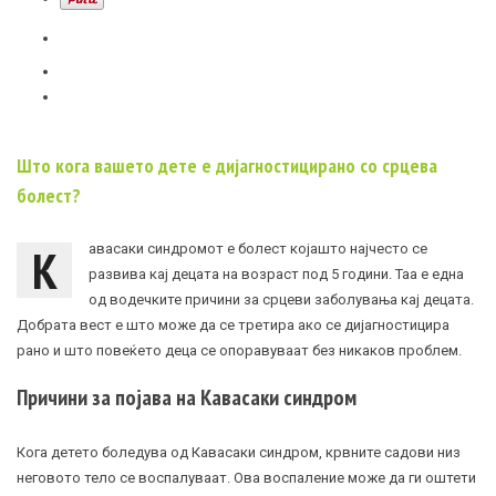
Што кога вашето дете е дијагностицирано со срцева
болест?
К
авасаки синдромот е болест којашто најчесто се
развива кај децата на возраст под 5 години. Таа е една
од водечките причини за срцеви заболувања кај децата.
Добрата вест е што може да се третира ако се дијагностицира
рано и што повеќето деца се опоравуваат без никаков проблем.
Причини за појава на Кавасаки синдром
Кога детето боледува од Кавасаки синдром, крвните садови низ
неговото тело се воспалуваат. Ова воспаление може да ги оштети