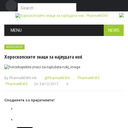
Search for:
Дома
Маркетинг
Контакт
Skip to content
MENU
NEWS
ХОРОСКОП
Хороскопските знаци за најлудата ноќ
By
PharmaNEWS.mk
@PharmaNEWS
PharmaNEWS
PharmaNEWS
On
24/12/2017
0
Споделете со пријателите!