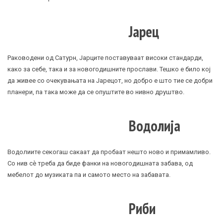
Јарец
Раководени од Сатурн, Јарците поставуваат високи стандарди,
како за себе, така и за новогодишните прослави. Тешко е било кој
да живее со очекувањата на Јарецот, но добро е што тие се добри
планери, па така може да се опуштите во нивно друштво.
Водолија
Водолиите секогаш сакаат да пробаат нешто ново и примамливо.
Со нив сè треба да биде фанки на новогодишната забава, од
мебелот до музиката па и самото место на забавата.
Риби