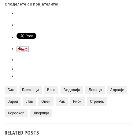
Споделете со пријателите!
Бик
Близнаци
Вага
Водолија
Девица
Здравје
Јарец
Лав
Овен
Рак
Риби
Стрелец
Хороскоп
Шкорпија
RELATED POSTS