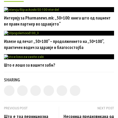
Интервју за Pharmanews.mk: „50>100: книга што од пациент
ве прави партнер во здравјето“
Излезе од печат „50>100“ – продолжението на „50=100“,
практичен водич за здравје и благосостојба
Што е лошо за вашите заби?
SHARING
Post navigation
PREVIOUS POST
NEXT POST
Што е тоа пернициозна
Несоница предизвикана од