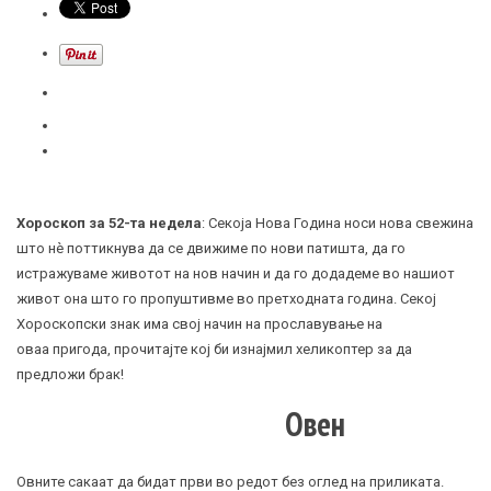
Хороскоп за 52-та недела
: Секоја Нова Година носи нова свежина
што нè поттикнува да се движиме по нови патишта, да го
истражуваме животот на нов начин и да го додадеме во нашиот
живот она што го пропуштивме во претходната година. Секој
Хороскопски знак има свој начин на прославување на
оваа пригода, прочитајте кој би изнајмил хеликоптер за да
предложи брак!
Овен
Овните сакаат да бидат први во редот без оглед на приликата.