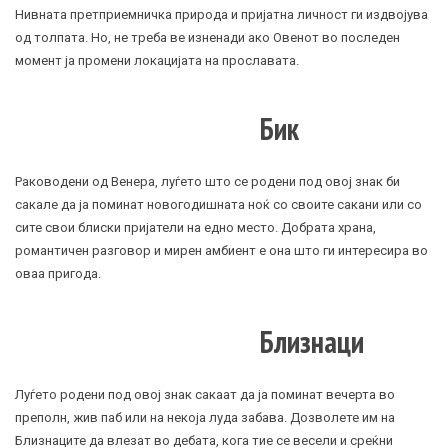
Нивната претприемничка природа и пријатна личност ги издвојува
од толпата. Но, не треба ве изненади ако Овенот во последен
момент ја промени локацијата на прославата.
Бик
Раководени од Венера, луѓето што се родени под овој знак би
сакале да ја поминат новогодишната ноќ со своите сакани или со
сите свои блиски пријатели на едно место. Добрата храна,
романтичен разговор и мирен амбиент е она што ги интересира во
оваа пригода.
Близнаци
Луѓето родени под овој знак сакаат да ја поминат вечерта во
преполн, жив паб или на некоја луда забава. Дозволете им на
Близнаците да влезат во дебата, кога тие се весели и среќни