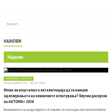
Search for:
НАЈНОВИ
Најнови
,
НАСТАНИ
НОВОСТИ
PharmaNEWS.mk
-
20/07/2026
Може ли вештачката интелигенција да ги намали
одложувањата на клиничките испитувања? Клучни дискусии
на AUTOMA+ 2026
Вниманието на индустријата сè повеќе се насочува кон екосистемите