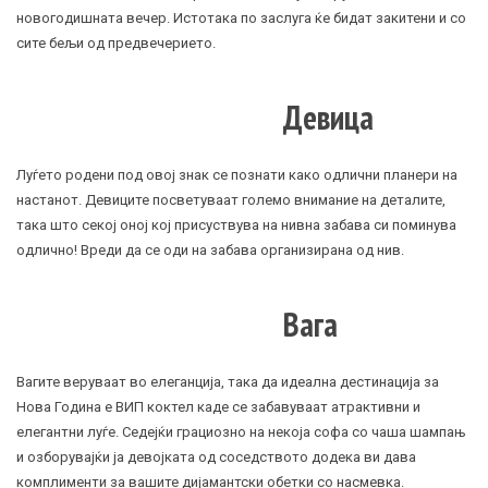
новогодишната вечер. Истотака по заслуга ќе бидат закитени и со
сите бељи од предвечерието.
Девица
Луѓето родени под овој знак се познати како одлични планери на
настанот. Девиците посветуваат големо внимание на деталите,
така што секој оној кој присуствува на нивна забава си поминува
одлично! Вреди да се оди на забава организирана од нив.
Вага
Вагите веруваат во елеганција, така да идеална дестинација за
Нова Година е ВИП коктел каде се забавуваат атрактивни и
елегантни луѓе. Седејќи грациозно на некоја софа со чаша шампањ
и озборувајќи ја девојката од соседството додека ви дава
комплименти за вашите дијамантски обетки со насмевка.