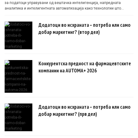
за податоци управувани од вештачка интелигенција, напредната
аналитика и интелигентната автоматизација како технологии што
овозможуваат поефикасни клинички истражувања засновани на
докази.
Додатоци во исхраната – потреба или само
добар маркетинг? (втор дел)
Конкурентска предност на фармацевтските
компании на AUTOMA+ 2026
Додатоци во исхраната – потреба или само
добар маркетинг? (прв дел)