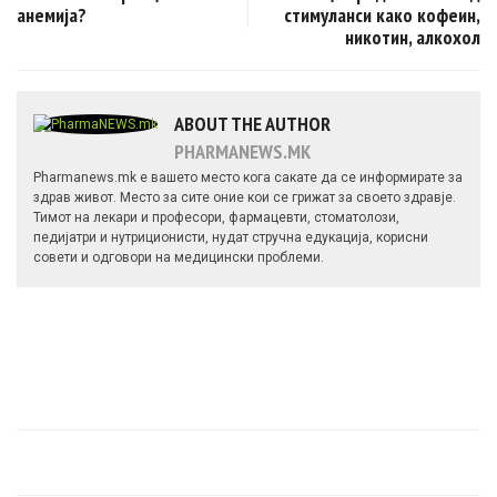
анемија?
стимуланси како кофеин,
никотин, алкохол
ABOUT THE AUTHOR
PHARMANEWS.MK
Pharmanews.mk е вашето место кога сакате да се информирате за
здрав живот. Место за сите оние кои се грижат за своето здравје.
Тимот на лекари и професори, фармацевти, стоматолози,
педијатри и нутриционисти, нудат стручна едукација, корисни
совети и одговори на медицински проблеми.