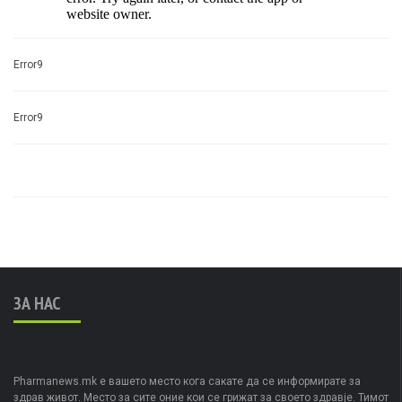
Error9
Error9
ЗА НАС
Pharmanews.mk е вашето место кога сакате да се информирате за
здрав живот. Место за сите оние кои се грижат за своето здравје. Тимот