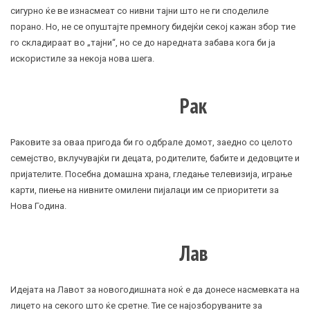
сигурно ќе ве изнасмеат со нивни тајни што не ги споделиле
порано. Но, не се опуштајте премногу бидејќи секој кажан збор тие
го складираат во „тајни“, но се до наредната забава кога би ја
искористиле за некоја нова шега.
Рак
Раковите за оваа пригода би го одбрале домот, заедно со целото
семејство, вклучувајќи ги децата, родителите, бабите и дедовците и
пријателите. Посебна домашна храна, гледање телевизија, играње
карти, пиење на нивните омилени пијалаци им се приоритети за
Нова Година.
Лав
Идејата на Лавот за новогодишната ноќ е да донесе насмевката на
лицето на секого што ќе сретне. Тие се најозборуваните за