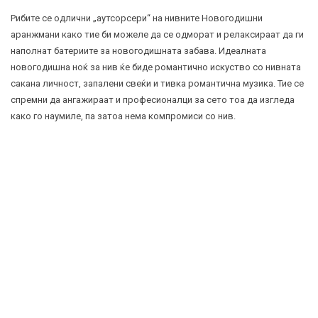
Рибите се одлични „аутсорсери“ на нивните Новогодишни
аранжмани како тие би можеле да се одморат и релаксираат да ги
наполнат батериите за новогодишната забава. Идеалната
новогодишна ноќ за нив ќе биде романтично искуство со нивната
сакана личност, запалени свеќи и тивка романтична музика. Тие се
спремни да ангажираат и професионалци за сето тоа да изгледа
како го наумиле, па затоа нема компромиси со нив.