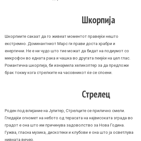
Шкорпија
Шкорпиите сакаат да го живеат моментот правејќи нешто
екстремно. Доминантниот Марс ги прави доста храбри и
енергични. Не е ни чудо што тие можат да бидат на подиумот со
микрофон во едната рака и чашка во другата пеејќи на цел глас.
Романтична шкорпија, би изнајмила хеликоптер за да предложи
брак токму кога стрелките на часовникот ќе се споени.
Стрелец
Роден под влијание на Јупитер, Стрелците се прилично смели.
Гледајќи огномет на небото од терасата на највисоката зграда во
градот е она што им причинува задоволство за Нова Година.
Гужва, гласна музика, дискотеки и клубови е она што ја осветлува
нивната вечер.