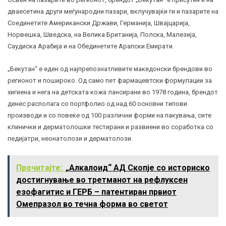
дваесетина други меѓународни пазари, вклучувајќи ги и пазарите на
Соединетите Американски Држави, Германија, Швајцарија,
Норвешка, Шведска, на Велика Британија, Полска, Малезија,
Саудиска Арабија и на Обединетите Арапски Емирати.
„Бекутан“ е еден од најпрепознатливите македонски брендови во
регионот и пошироко. Од само пет фармацевтски формулации за
хигиена и нега на детската кожа лансирани во 1978 година, брендот
денес располага со портфолио од над 60 основни типови
производи и со повеќе од 100 различни форми на пакувања, сите
клинички и дерматолошки тестирани и развиени во соработка со
педијатри, неонатолози и дерматолози.
Прочитајте:
„Алкалоид“ АД Скопје со историско
достигнување во третманот на рефлуксен
езофагитис и ГЕРБ – патентиран првиот
Омепразол во течна форма во светот