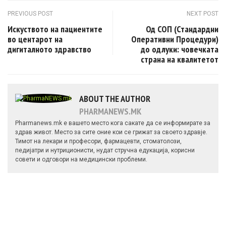
Post navigation
PREVIOUS POST
NEXT POST
Искуството на пациентите
Од СОП (Стандардни
во центарот на
Оперативни Процедури)
дигиталното здравство
до одлуки: човечката
страна на квалитетот
ABOUT THE AUTHOR
PHARMANEWS.MK
Pharmanews.mk е вашето место кога сакате да се информирате за
здрав живот. Место за сите оние кои се грижат за своето здравје.
Тимот на лекари и професори, фармацевти, стоматолози,
педијатри и нутриционисти, нудат стручна едукација, корисни
совети и одговори на медицински проблеми.