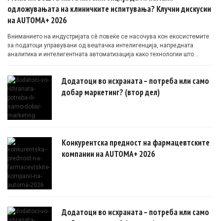
одложувањата на клиничките испитувања? Клучни дискусии
на AUTOMA+ 2026
Вниманието на индустријата сè повеќе се насочува кон екосистемите
за податоци управувани од вештачка интелигенција, напредната
аналитика и интелигентната автоматизација како технологии што
овозможуваат поефикасни клинички истражувања засновани на
докази.
Додатоци во исхраната – потреба или само
добар маркетинг? (втор дел)
Конкурентска предност на фармацевтските
компании на AUTOMA+ 2026
Додатоци во исхраната – потреба или само