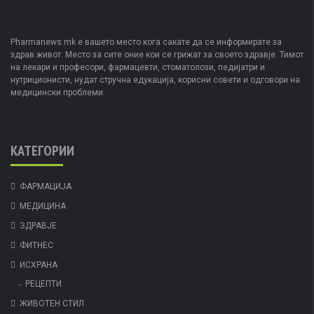
Pharmanews.mk е вашето место кога сакате да се информирате за
здрав живот. Место за сите оние кои се грижат за своето здравје. Тимот
на лекари и професори, фармацевти, стоматолози, педијатри и
нутриционисти, нудат стручна едукација, корисни совети и одговори на
медицински проблеми.
КАТЕГОРИИ
ФАРМАЦИЈА
МЕДИЦИНА
ЗДРАВЈЕ
ФИТНЕС
ИСХРАНА
РЕЦЕПТИ
ЖИВОТЕН СТИЛ