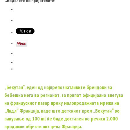
Споделете со пријателите!
„Бекутан“, еден од најпрепознатливите брендови за
бебешка нега во регионот, за првпат официјално влегува
на францускиот пазар преку малопродажната мрежа на
„Лидл“ Франција, каде што детскиот крем „Бекутан“ во
пакување од 100 ml ќе биде достапен во речиси 2.000
продажни објекти низ цела Франција.