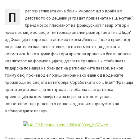
П
репознатливата сина боја и мирисот што враќа во
детството со децении ја градат приказната на „Бекутан“,
бренд кој со пласманот на францускиот пазар отвори
ново поглавје во својот интернационален развој. Тимот на „Лидл“
од Франција го препозна детскиот крем „Бекутан“ како производ
со значителен пазарен потенцијал во сегментот на детската
козметика. Како клучни фактори при оваа проценка беа издвоени
квалитетот на формулацијата, долгата традиција и стабилната
лидерска позиција на брендот на регионалните пазари, на кои
токму овој производ е позициониран како еден од водечките
производи во својата категорија. Соработката со „Лидл“ Франција
претставува значајна потврда за глобалната стратешка
ориентација на компанијата и за нејзината континуирана
посветеност на градењето силно и одржливо присуство на
меѓународните пазари.
Освен на пазарите во регионот, брендот „Бекутан“ е присутен и на