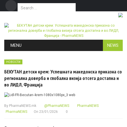
Search for:
Дома
Маркетинг
Контакт
Skip to content
MENU
NEWS
НОВОСТИ
БЕКУТАН детски крем: Успешната македонска приказна со
регионална доверба и глобална визија отсега достапна и
во ЛИДЛ, Франција
By
PharmaNEWS.mk
@PharmaNEWS
PharmaNEWS
PharmaNEWS
On
23/01/2026
0