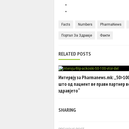
Facts
Numbers
PharmaNews
Портал За Здравје
Факти
RELATED POSTS
Интервју за Pharmanews.mk: „50>100
што од пациент ве прави партнер в
здравјето“
SHARING