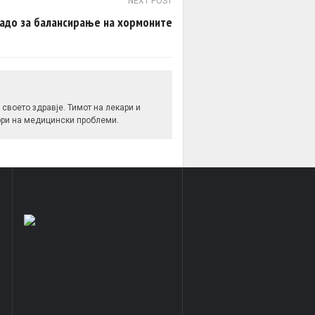
NEXT POST
адо за балансирање на хормоните
своето здравје. Тимот на лекари и
вори на медицински проблеми.