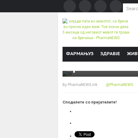
Search f
БРОЈКИ & ФАКТИ
илјади пати во
значи дека 5 м
Skip to content
ФАРМАЊУЗ
ЗДРАВЈЕ
ЖИВ
бричење
By
PharmaNEWS.mk
@PharmaNEWS
Споделете со пријателите!