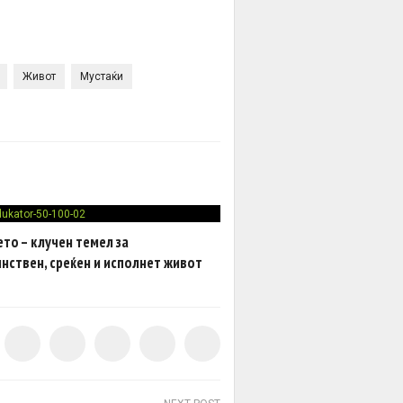
Живот
Мустаќи
ето – клучен темел за
нствен, среќен и исполнет живот