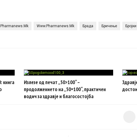
Pharmanews.mk
Www.pharmanews.mk
Брада
Бричење
Бројки
: книга
Излезе од печат „50>100“ –
Здравј
о
продолжението на „50=100“, практичен
достои
водич за здравје и благосостојба