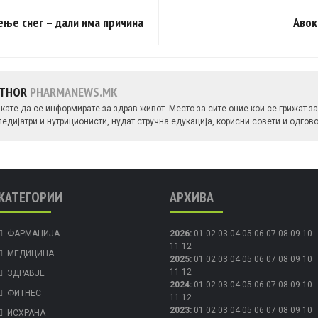
ење снег – дали има причина
Авок
UTHOR
PHARMANEWS.MK
ате да се информирате за здрав живот. Место за сите оние кои се грижат за 
едијатри и нутриционисти, нудат стручна едукација, корисни совети и одго
КАТЕГОРИИ
АРХИВА
ФАРМАЦИЈА
2026
:
01
02
03
04
05
06
07
08
09
10
11
12
МЕДИЦИНА
2025
:
01
02
03
04
05
06
07
08
09
10
11
12
ЗДРАВЈЕ
2024
:
01
02
03
04
05
06
07
08
09
10
ФИТНЕС
11
12
2023
:
01
02
03
04
05
06
07
08
09
10
ИСХРАНА