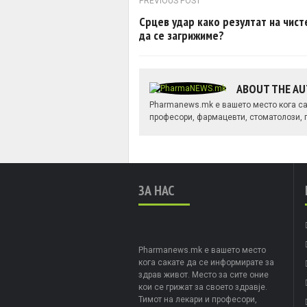
Post navigation
PREVIOUS POST
Срцев удар како резултат на чист
да се загрижиме?
ABOUT THE A
Pharmanews.mk е вашето место кога сак
професори, фармацевти, стоматолози, п
ЗА НАС
Pharmanews.mk е вашето место
кога сакате да се информирате за
здрав живот. Место за сите оние
кои се грижат за своето здравје.
Тимот на лекари и професори,