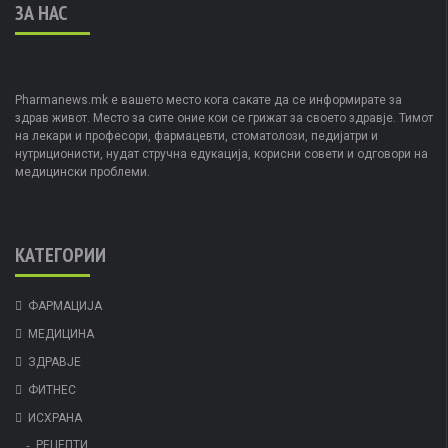
ЗА НАС
Pharmanews.mk е вашето место кога сакате да се информирате за
здрав живот. Место за сите оние кои се грижат за своето здравје. Тимот
на лекари и професори, фармацевти, стоматолози, педијатри и
нутриционисти, нудат стручна едукација, корисни совети и одговори на
медицински проблеми.
КАТЕГОРИИ
ФАРМАЦИЈА
МЕДИЦИНА
ЗДРАВЈЕ
ФИТНЕС
ИСХРАНА
РЕЦЕПТИ