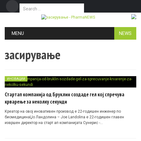
Search for:
Дома
Маркетинг
Контакт
Skip to content
MENU
NEWS
засирување
ИНОВАЦИИ
Стартап компанија од Бруклин создаде гел кој спречува
крварење за неколку секунди
Креатор на овој иновативен производ е 22-годишен инженер по
биомедицинаЏо Ландолина – Joe Landolina е 22-годишен главен
извршен директор на старт ап компанијата Сунерис -…