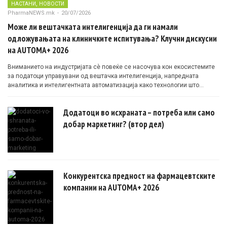
,
НАСТАНИ
НОВОСТИ
PharmaNEWS.mk
-
20/07/2026
Може ли вештачката интелигенција да ги намали
одложувањата на клиничките испитувања? Клучни дискусии
на AUTOMA+ 2026
Вниманието на индустријата сè повеќе се насочува кон екосистемите
за податоци управувани од вештачка интелигенција, напредната
аналитика и интелигентната автоматизација како технологии што
овозможуваат поефикасни клинички истражувања засновани на
докази.
Додатоци во исхраната – потреба или само
добар маркетинг? (втор дел)
Конкурентска предност на фармацевтските
компании на AUTOMA+ 2026