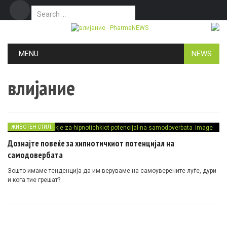
Search for:
Дома
Маркетинг
Контакт
Skip to content
MENU
NEWS
влијание
ЖИВОТЕН СТИЛ
Дознајте повеќе за хипнотичкиот потенцијал на
самодовербата
Зошто имаме тенденција да им веруваме на самоуверените луѓе, дури
и кога тие грешат?