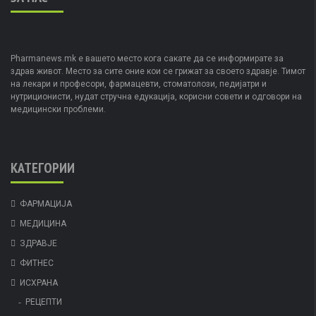
Pharmanews.mk е вашето место кога сакате да се информирате за
здрав живот. Место за сите оние кои се грижат за своето здравје. Тимот
на лекари и професори, фармацевти, стоматолози, педијатри и
нутриционисти, нудат стручна едукација, корисни совети и одговори на
медицински проблеми.
КАТЕГОРИИ
ФАРМАЦИЈА
МЕДИЦИНА
ЗДРАВЈЕ
ФИТНЕС
ИСХРАНА
РЕЦЕПТИ