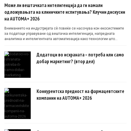
Може ли вештачката интелигенција да ги намали
одложувањата на клиничките испитувања? Клучни дискусии
на AUTOMA+ 2026
Вниманието на индустријата сè повеќе се насочува кон екосистемите
за податоци управувани од вештачка интелигенција, напредната
аналитика и интелигентната автоматизација како технологии што
овозможуваат поефикасни клинички истражувања засновани на
докази.
Додатоци во исхраната – потреба или само
добар маркетинг? (втор дел)
Конкурентска предност на фармацевтските
компании на AUTOMA+ 2026