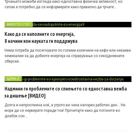
Трчањето можеби изгледа како едноставна физичка активност, но
сепак е потребно да се информирате како правилно да трчате…
ЖИВОТЕН СТИЛ
Како да се наполните со енергија,
8 начини кои науката ги поддржува
Нема потреба да посегнувате по големи количини на кафе или некакви
хемикалии за да добиете енергија за справување со секојдневните
обврски…
ЗДРАВЈЕ
Надмини ги проблемите со спиењето со едноставна вежба
за дишење [ВИДЕО]
Долга и непроспиена ноќ, а утрото ве чека напорен работен ден… Не
мора да се нервирате поради тоа! Прочитајте како да потонете во
длабок сон…