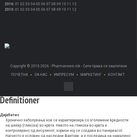
2016
:
01
02
03
04
05
06
07
08
09
10
11
12
2015
:
01
02
03
04
05
06
07
08
09
10
11
12
Copyright © 2015-2026 - Pharmanews.mk - Сите права се заштитени
ПОЧЕТНА
ЗА НАС
ИМПРЕСУМ
МАРКЕТИНГ
КОНТАКТ
Definitioner
Дијабетес
Хронично заболување кое се карактеризира со зголемени вредности
на шеќер (гликоза) во крвта. Нивото на гликоза во крвта е
контролирано од инсулинот, хормон кој се создава во панкреасот.
Најчесто е условен од наследни фактори, а е последица на намалено