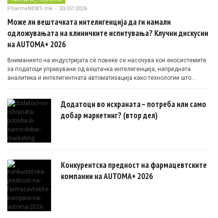
PharmaNEWS.mk
-
20/07/2026
Може ли вештачката интелигенција да ги намали
одложувањата на клиничките испитувања? Клучни дискусии
на AUTOMA+ 2026
Вниманието на индустријата сè повеќе се насочува кон екосистемите
за податоци управувани од вештачка интелигенција, напредната
аналитика и интелигентната автоматизација како технологии што
овозможуваат поефикасни клинички истражувања засновани на
докази.
Додатоци во исхраната – потреба или само
добар маркетинг? (втор дел)
Конкурентска предност на фармацевтските
компании на AUTOMA+ 2026