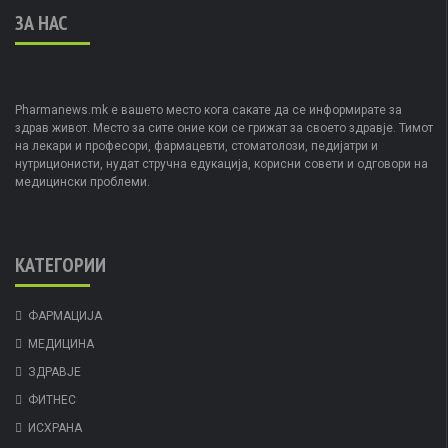
ЗА НАС
Pharmanews.mk е вашето место кога сакате да се информирате за
здрав живот. Место за сите оние кои се грижат за своето здравје. Тимот
на лекари и професори, фармацевти, стоматолози, педијатри и
нутриционисти, нудат стручна едукација, корисни совети и одговори на
медицински проблеми.
КАТЕГОРИИ
ФАРМАЦИЈА
МЕДИЦИНА
ЗДРАВЈЕ
ФИТНЕС
ИСХРАНА