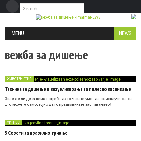
Search for:
Дома
Маркетинг
Контакт
Skip to content
MENU
NEWS
вежба за дишење
ЖИВОТЕН СТИЛ
Техникa за дишење и визуелизирање за полесно заспивање
Знаевте ли дека нема потреба да го чекате умот да се исклучи, затоа
што можете самостојно да го предизвикате заспивањето?
ФИТНЕС
5 Совети за правилно трчање