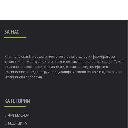
ЗА НАС
Pharmanews.mk е вашето место кога сакате да се информирате за
здрав живот. Место за сите оние кои се грижат за своето здравје. Тимот
на лекари и професори, фармацевти, стоматолози, педијатри и
нутриционисти, нудат стручна едукација, корисни совети и одговори на
медицински проблеми.
КАТЕГОРИИ
ФАРМАЦИЈА
МЕДИЦИНА