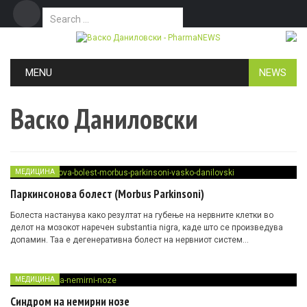
Search for:
Дома
Маркетинг
Контакт
Skip to content
MENU
NEWS
Васко Даниловски
МЕДИЦИНА
Паркинсонова болест (Morbus Parkinsoni)
Болеста настанува како резултат на губење на нервните клетки во
делот на мозокот наречен substantia nigra, каде што се произведува
допамин. Taa е дегенеративна болест на нервниот систем…
МЕДИЦИНА
Синдром на немирни нозе