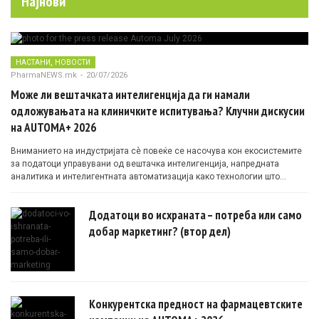
Најнови
,
НАСТАНИ
НОВОСТИ
PharmaNEWS.mk
-
20/07/2026
Може ли вештачката интелигенција да ги намали
одложувањата на клиничките испитувања? Клучни дискусии
на AUTOMA+ 2026
Вниманието на индустријата сè повеќе се насочува кон екосистемите
за податоци управувани од вештачка интелигенција, напредната
аналитика и интелигентната автоматизација како технологии што
овозможуваат поефикасни клинички истражувања засновани на
докази.
Додатоци во исхраната – потреба или само
добар маркетинг? (втор дел)
Конкурентска предност на фармацевтските