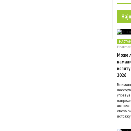
Нај
НАСТА
Pharma
Може л
намали
испиту
2026
Внимани
насочув
управув
напредн
автомат
овозмож
истражу