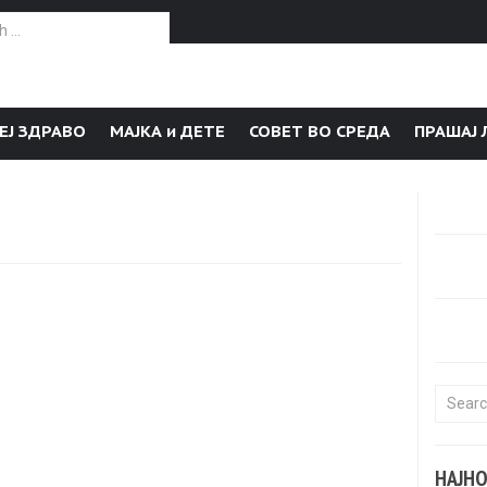
or:
ЕЈ ЗДРАВО
МАЈКА и ДЕТЕ
СОВЕТ ВО СРЕДА
ПРАШАЈ 
Search f
НАЈН