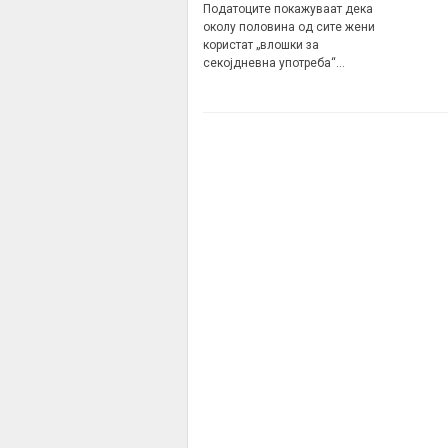
Податоците покажуваат дека
околу половина од сите жени
користат „влошки за
секојдневна употреба“…