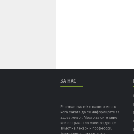
ЗА НАС
Pharmanews.mk е вашето место
кога сакате да се информирате за
здрав живот. Место за сите оние
кои се грижат за своето здравје.
Тимот на лекари и професори,
фармацевти, стоматолози,