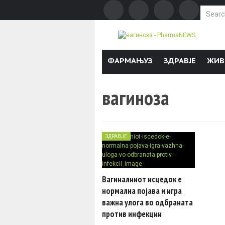
Search f
Skip to content
ФАРМАЊУЗ
ЗДРАВЈЕ
ЖИВ
вагиноза
ЗДРАВЈЕ
Вагиналниот исцедок е
нормална појава и игра
важна улога во одбраната
против инфекции