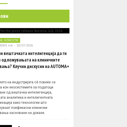
нови
,
НИ
НОВОСТИ
NEWS.mk
-
20/07/2026
и вештачката интелигенција да ги
 одложувањата на клиничките
вања? Клучни дискусии на AUTOMA+
ето на индустријата сè повеќе се
а кон екосистемите за податоци
ани од вештачка интелигенција,
ата аналитика и интелигентната
изација како технологии што
уваат поефикасни клинички
вања засновани на докази.