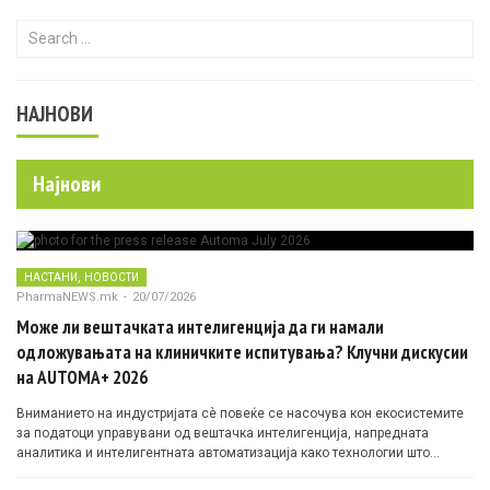
Search for:
НАЈНОВИ
Најнови
,
НАСТАНИ
НОВОСТИ
PharmaNEWS.mk
-
20/07/2026
Може ли вештачката интелигенција да ги намали
одложувањата на клиничките испитувања? Клучни дискусии
на AUTOMA+ 2026
Вниманието на индустријата сè повеќе се насочува кон екосистемите
за податоци управувани од вештачка интелигенција, напредната
аналитика и интелигентната автоматизација како технологии што
овозможуваат поефикасни клинички истражувања засновани на