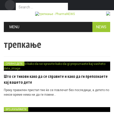
Search for:
Дома
Маркетинг
Контакт
Skip to content
MENU
NEWS
трепкање
СРЕЌНО ДЕТЕ
Што се тикови како да се справите и како да ги препознаете
кај вашето дете
Преку правилен пристап тие ќе се повлечат без последици, а детето по
некое време нема ни да ги помни…
БРОЈКИ & ФАКТИ