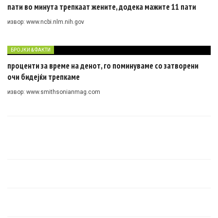
пати во минута трепкаат жените, додека мажите 11 пати
извор: www.ncbi.nlm.nih.gov
БРОЈКИ & ФАКТИ
проценти за време на денот, го поминуваме со затворени
очи бидејќи трепкаме
извор: www.smithsonianmag.com