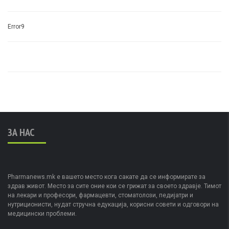
Error9
ЗА НАС
Pharmanews.mk е вашето место кога сакате да се информирате за
здрав живот. Место за сите оние кои се грижат за своето здравје. Тимот
на лекари и професори, фармацевти, стоматолози, педијатри и
нутриционисти, нудат стручна едукација, корисни совети и одговори на
медицински проблеми.