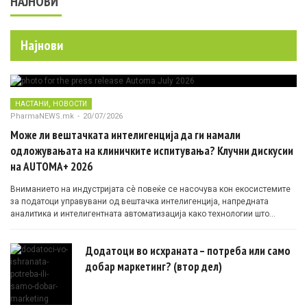
НАЈНОВИ
Најнови
,
НАСТАНИ
НОВОСТИ
PharmaNEWS.mk
-
20/07/2026
Може ли вештачката интелигенција да ги намали
одложувањата на клиничките испитувања? Клучни дискусии
на AUTOMA+ 2026
Вниманието на индустријата сè повеќе се насочува кон екосистемите
за податоци управувани од вештачка интелигенција, напредната
аналитика и интелигентната автоматизација како технологии што
овозможуваат поефикасни клинички истражувања засновани на
докази.
Додатоци во исхраната – потреба или само
добар маркетинг? (втор дел)