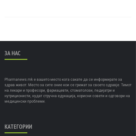
ЗА НАС
Pharmanews.mk е вашето место кога сакате да се информирате за
здрав живот. Место за сите оние кои се грижат за своето здравје. Тимот
на лекари и професори, фармацевти, стоматолози, педијатри и
нутриционисти, нудат стручна едукација, корисни совети и одговори на
медицински проблеми.
КАТЕГОРИИ