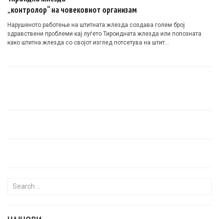
„контролор“ на човековиот организам
Нарушеното работење на штитната
жлезда
создава голем број
здравствени проблеми кај луѓето Тироидната жлезда или попозната
како
штитна жлезда
со својот изглед потсетува на штит…
Search for: