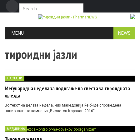
Search for:
Дома
Маркетинг
Контакт
Skip to content
MENU
NEWS
тироидни јазли
НАСТАНИ
Меѓународна недела за подигање на свеста за тироидната
жлезда
Во текот на целата недела, низ Македонија ќе биде спроведена
националната кампања „Виолетов Караван 2016“
МЕДИЦИНА
Тироидна жлезда