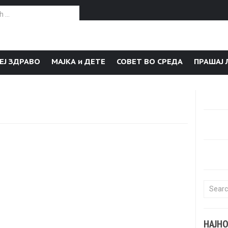
or:
ЕЈ ЗДРАВО
МАЈКА и ДЕТЕ
СОВЕТ ВО СРЕДА
ПРАШАЈ 
Search f
НАЈН