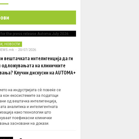
нови
,
НИ
НОВОСТИ
NEWS.mk
-
20/07/2026
и вештачката интелигенција да ги
 одложувањата на клиничките
вања? Клучни дискусии на AUTOMA+
ето на индустријата сè повеќе се
а кон екосистемите за податоци
ани од вештачка интелигенција,
ата аналитика и интелигентната
изација како технологии што
уваат поефикасни клинички
вања засновани на докази.