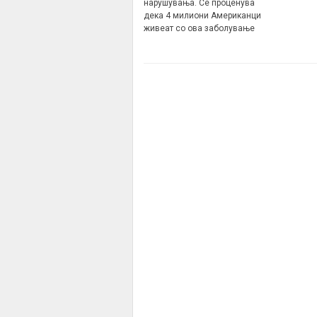
нарушувања. Се проценува
дека 4 милиони Американци
живеат со ова заболување