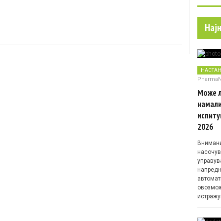
Нај
НАСТА
Pharma
Може л
намали
испиту
2026
Внимани
насочув
управув
напредн
автомат
овозмож
истражу