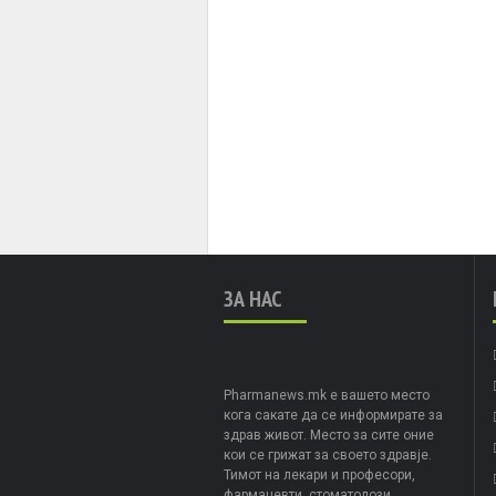
ЗА НАС
Pharmanews.mk е вашето место
кога сакате да се информирате за
здрав живот. Место за сите оние
кои се грижат за своето здравје.
Тимот на лекари и професори,
фармацевти, стоматолози,