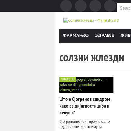
Search f
Skip to content
ФАРМАЊУЗ
ЗДРАВЈЕ
ЖИВ
солзни жлезди
ЗДРАВЈЕ
Што е Сјогренов синдром ,
како се дијагностицира и
лекува?
Сјогреновиот синдром е едно
од најчестите автоимуни