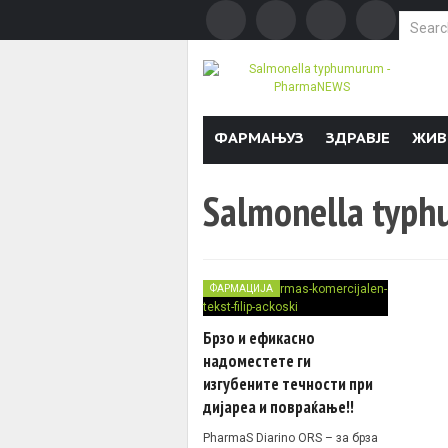
Search f
Skip to content
ФАРМАЊУЗ
ЗДРАВЈЕ
ЖИВ
Salmonella typ
ФАРМАЦИЈА
Брзо и ефикасно
надоместете ги
изгубените течности при
дијареа и повраќање!!
PharmaS Diarino ORS – за брза