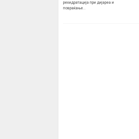
рехидратација при дијареа и
повраќање…