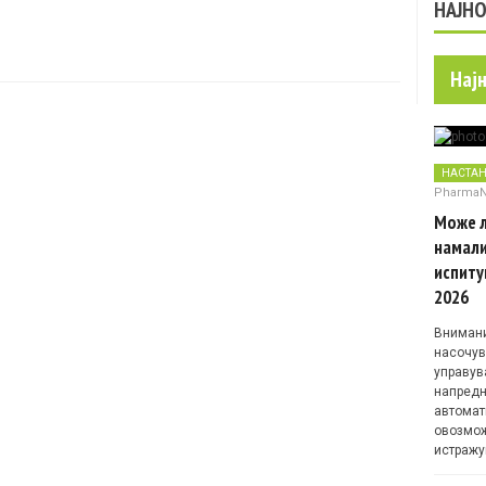
НАЈН
Нај
НАСТА
Pharma
Може л
намали
испиту
2026
Внимани
насочув
управув
напредн
автомат
овозмож
истражу