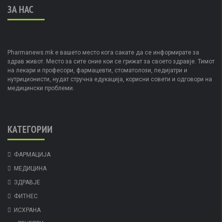
ЗА НАС
Pharmanews.mk е вашето место кога сакате да се информирате за
здрав живот. Место за сите оние кои се грижат за своето здравје. Тимот
на лекари и професори, фармацевти, стоматолози, педијатри и
нутриционисти, нудат стручна едукација, корисни совети и одговори на
медицински проблеми.
КАТЕГОРИИ
ФАРМАЦИЈА
МЕДИЦИНА
ЗДРАВЈЕ
ФИТНЕС
ИСХРАНА