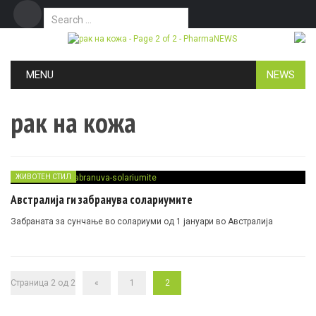
Search for:
Дома
Маркетинг
Контакт
Skip to content
MENU
NEWS
рак на кожа
ЖИВОТЕН СТИЛ
Австралија ги забранува солариумите
Забраната за сунчање во солариуми од 1 јануари во Австралија
Страница 2 од 2
«
1
2