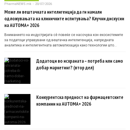
PharmaNEWS.mk
-
20/07/2026
Може ли вештачката интелигенција да ги намали
одложувањата на клиничките испитувања? Клучни дискусии
на AUTOMA+ 2026
Вниманието на индустријата сè повеќе се насочува кон екосистемите
за податоци управувани од вештачка интелигенција, напредната
аналитика и интелигентната автоматизација како технологии што
овозможуваат поефикасни клинички истражувања засновани на
докази.
Додатоци во исхраната – потреба или само
добар маркетинг? (втор дел)
Конкурентска предност на фармацевтските
компании на AUTOMA+ 2026