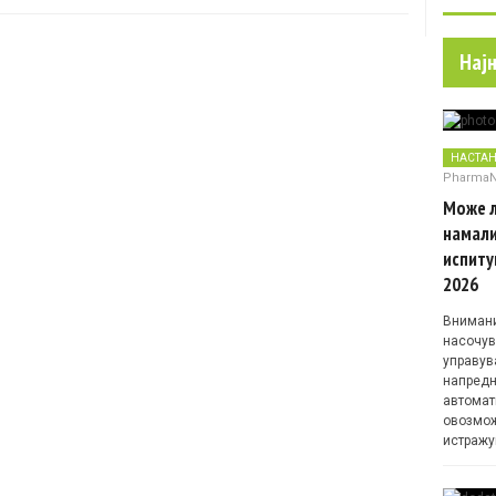
Нај
НАСТА
Pharma
Може л
намали
испиту
2026
Внимани
насочув
управув
напредн
автомат
овозмож
истражу