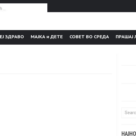
or:
ЕЈ ЗДРАВО
МАЈКА и ДЕТЕ
СОВЕТ ВО СРЕДА
ПРАШАЈ 
Search f
НАЈН