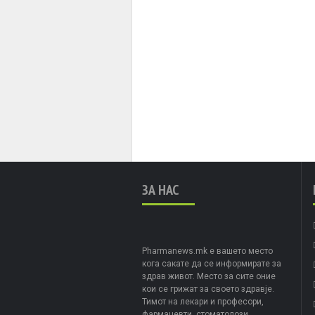
ЗА НАС
Pharmanews.mk е вашето место
кога сакате да се информирате за
здрав живот. Место за сите оние
кои се грижат за своето здравје.
Тимот на лекари и професори,
фармацевти, стоматолози,