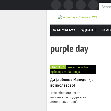
Search f
Skip to content
ФАРМАЊУЗ
ЗДРАВЈЕ
ЖИВ
purple day
НАСТАНИ
Да ја обоиме Македонија
во виолетово!
Утре облечете нешто
виолетово и поддржете го
„Виолетовиот ден“…