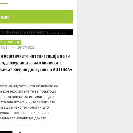
нови
,
НИ
НОВОСТИ
NEWS.mk
-
20/07/2026
и вештачката интелигенција да ги
 одложувањата на клиничките
вања? Клучни дискусии на AUTOMA+
ето на индустријата сè повеќе се
а кон екосистемите за податоци
ани од вештачка интелигенција,
ата аналитика и интелигентната
изација како технологии што
уваат поефикасни клинички
вања засновани на докази.