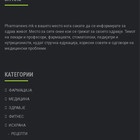
Pharmanews.mk е вашето место кога сакате да се информирате за
здрав живот. Место за сите оние кои се грижат за своето здравје. Тимот
на лекари и професори, фармацевти, стоматолози, педијатри и
нутриционисти, нудат стручна едукација, корисни совети и одговори на
медицински проблеми.
КАТЕГОРИИ
ФАРМАЦИЈА
МЕДИЦИНА
ЗДРАВЈЕ
ФИТНЕС
ИСХРАНА
РЕЦЕПТИ