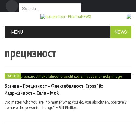
Search for:
Дома
Маркетинг
Контакт
Skip to content
MENU
NEWS
прецизност
ФИТНЕС
Брзина – Прецизност – Флексибилност, CrossFit:
Издржливост – Сила – Моќ
„No matter who you are, no matter what you do, you absolutely, positively
do have the power to change“ – Bill Phillips