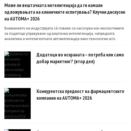
Може ли вештачката интелигенција да ги намали
одложувањата на клиничките испитувања? Клучни дискусии
на AUTOMA+ 2026
Вниманието на индустријата сè повеќе се насочува кон екосистемите
за податоци управувани од вештачка интелигенција, напредната
аналитика и интелигентната автоматизација како технологии што
овозможуваат поефикасни клинички истражувања засновани на
докази.
Додатоци во исхраната – потреба или само
добар маркетинг? (втор дел)
Конкурентска предност на фармацевтските
компании на AUTOMA+ 2026