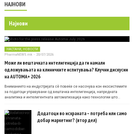
НАЈНОВИ
Најнови
,
НАСТАНИ
НОВОСТИ
PharmaNEWS.mk
-
20/07/2026
Може ли вештачката интелигенција да ги намали
одложувањата на клиничките испитувања? Клучни дискусии
на AUTOMA+ 2026
Вниманието на индустријата сè повеќе се насочува кон екосистемите
за податоци управувани од вештачка интелигенција, напредната
аналитика и интелигентната автоматизација како технологии што
овозможуваат поефикасни клинички истражувања засновани на
докази.
Додатоци во исхраната – потреба или само
добар маркетинг? (втор дел)