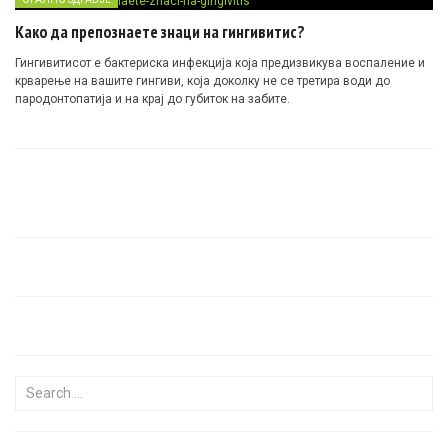
Како да препознаете знаци на гингивитис?
Гингивитисот е бактериска инфекција која предизвикува воспаление и
крварење на вашите гингиви, која доколку не се третира води до
пародонтопатија и на крај до губиток на забите.
Search for: