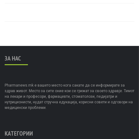
ЗА НАС
Pharmanews.mk е вашето место кога сакате да се информирате за
здрав живот. Место за сите оние кои се грижат за своето здравје. Тимот
на лекари и професори, фармацевти, стоматолози, педијатри и
нутриционисти, нудат стручна едукација, корисни совети и одговори на
медицински проблеми.
КАТЕГОРИИ