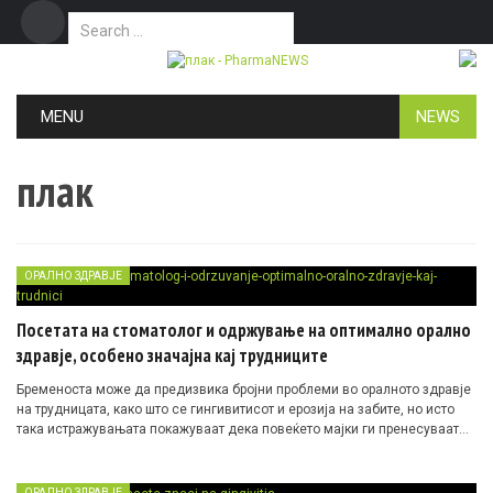
Search for:
Дома
Маркетинг
Контакт
Skip to content
MENU
NEWS
плак
ОРАЛНО ЗДРАВЈЕ
Посетата на стоматолог и одржување на оптимално орално
здравје, особено значајна кај трудниците
Бременоста може да предизвика бројни проблеми во оралното здравје
на трудницата, како што се гингивитисот и ерозија на забите, но исто
така истражувањата покажуваат дека повеќето мајки ги пренесуваат
бактериите кои предизвикуваат кариес на своите децата.
ОРАЛНО ЗДРАВЈЕ