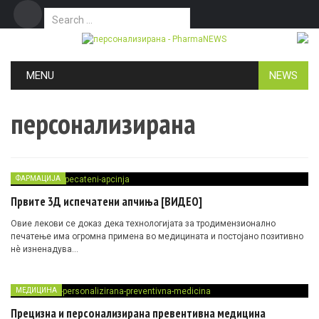
Search for:
Дома
Маркетинг
Контакт
Skip to content
MENU
NEWS
персонализирана
ФАРМАЦИЈА
Првите 3Д испечатени апчиња [ВИДЕО]
Овие лекови се доказ дека технологијата за тродимензионално
печатење има огромна примена во медицината и постојано позитивно
нè изненадува…
МЕДИЦИНА
Прецизна и персонализирана превентивна медицина