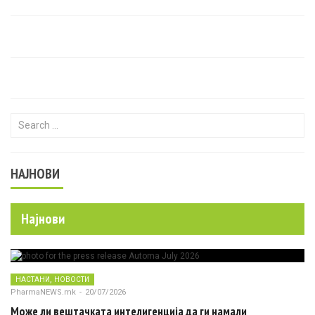
Search for:
НАЈНОВИ
Најнови
,
НАСТАНИ
НОВОСТИ
PharmaNEWS.mk
-
20/07/2026
Може ли вештачката интелигенција да ги намали