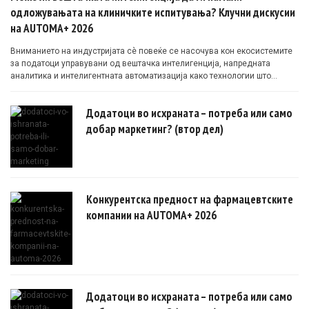
одложувањата на клиничките испитувања? Клучни дискусии
на AUTOMA+ 2026
Вниманието на индустријата сè повеќе се насочува кон екосистемите
за податоци управувани од вештачка интелигенција, напредната
аналитика и интелигентната автоматизација како технологии што
овозможуваат поефикасни клинички истражувања засновани на
докази.
Додатоци во исхраната – потреба или само
добар маркетинг? (втор дел)
Конкурентска предност на фармацевтските
компании на AUTOMA+ 2026
Додатоци во исхраната – потреба или само