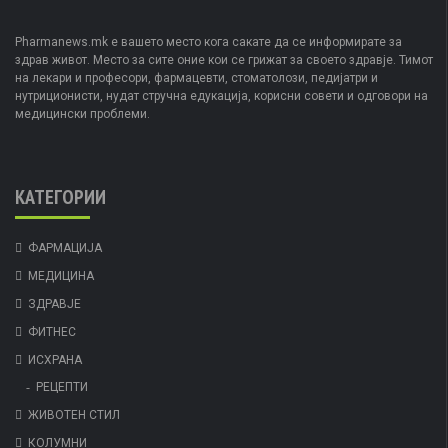
Pharmanews.mk е вашето место кога сакате да се информирате за
здрав живот. Место за сите оние кои се грижат за своето здравје. Тимот
на лекари и професори, фармацевти, стоматолози, педијатри и
нутриционисти, нудат стручна едукација, корисни совети и одговори на
медицински проблеми.
КАТЕГОРИИ
ФАРМАЦИЈА
МЕДИЦИНА
ЗДРАВЈЕ
ФИТНЕС
ИСХРАНА
РЕЦЕПТИ
ЖИВОТЕН СТИЛ
КОЛУМНИ