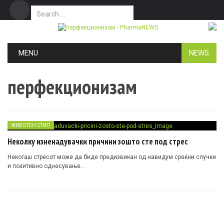
Search for:
Дома
Маркетинг
Контакт
Skip to content
MENU
NEWS
перфекционизам
ЖИВОТЕН СТИЛ
Неколку изненадувачки причини зошто сте под стрес
Некогаш стресот може да биде предизвикан од навидум среќни случки
и позитивно однесување…