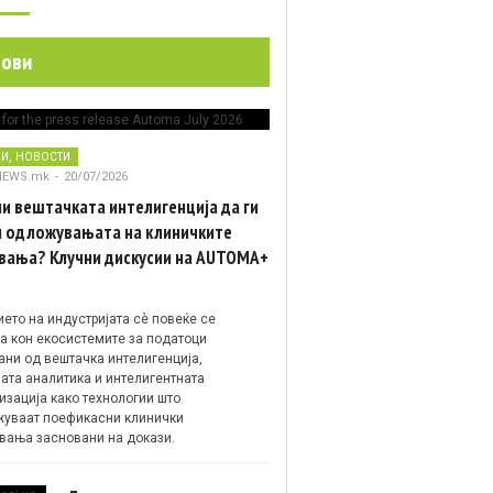
нови
,
НИ
НОВОСТИ
NEWS.mk
-
20/07/2026
и вештачката интелигенција да ги
 одложувањата на клиничките
вања? Клучни дискусии на AUTOMA+
ето на индустријата сè повеќе се
а кон екосистемите за податоци
ани од вештачка интелигенција,
ата аналитика и интелигентната
изација како технологии што
уваат поефикасни клинички
вања засновани на докази.