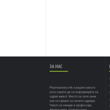
ЗА НАС
Pharmanews.mk е вашето место
кога сакате да се информирате за
здрав живот. Место за сите оние
кои се грижат за своето здравје.
Тимот на лекари и професори,
фармацевти, стоматолози,