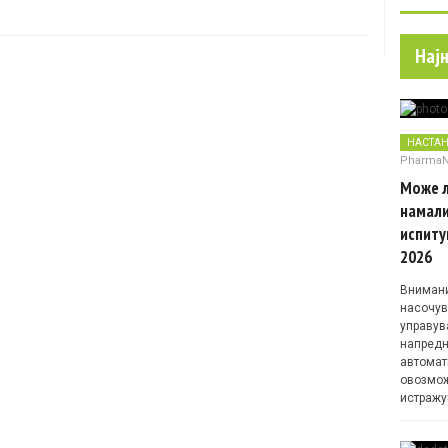
Нај
НАСТА
Pharma
Може л
намали
испиту
2026
Внимани
насочув
управув
напредн
автомат
овозмож
истражу