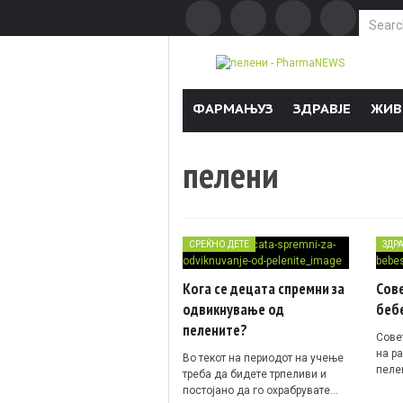
Search f
Skip to content
ФАРМАЊУЗ
ЗДРАВЈЕ
ЖИВ
пелени
СРЕЌНО ДЕТЕ
ЗДР
Кога се децата спремни за
Сове
одвикнување од
беб
пелените?
Сове
на р
Во текот на периодот на учење
пеле
треба да бидете трпеливи и
постојано да го охрабрувате…