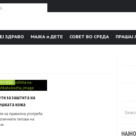
or:
ЕЈ ЗДРАВО
МАЈКА и ДЕТЕ
СОВЕТ ВО СРЕДА
ПРАШАЈ 
АВО БЕБЕ
ти за заштита на
ешката кожа
Search f
ти за правилна употреба
азличните типови на
ни
НАЈН