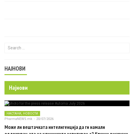
Search for:
НАЈНОВИ
Најнови
,
НАСТАНИ
НОВОСТИ
PharmaNEWS.mk
-
20/07/2026
Може ли вештачката интелигенција да ги намали
одложувањата на клиничките испитувања? Клучни дискусии