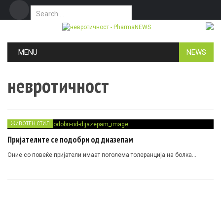
Search for:
Дома
Маркетинг
Контакт
Skip to content
MENU
NEWS
невротичност
ЖИВОТЕН СТИЛ
Пријателите се подобри од диазепам
Оние со повеќе пријатели имаат поголема толеранција на болка…