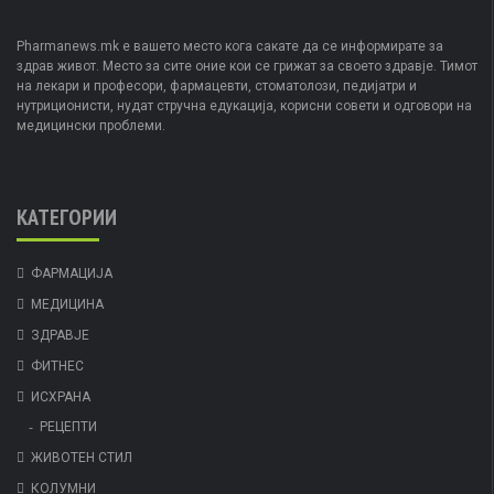
Pharmanews.mk е вашето место кога сакате да се информирате за
здрав живот. Место за сите оние кои се грижат за своето здравје. Тимот
на лекари и професори, фармацевти, стоматолози, педијатри и
нутриционисти, нудат стручна едукација, корисни совети и одговори на
медицински проблеми.
КАТЕГОРИИ
ФАРМАЦИЈА
МЕДИЦИНА
ЗДРАВЈЕ
ФИТНЕС
ИСХРАНА
РЕЦЕПТИ
ЖИВОТЕН СТИЛ
КОЛУМНИ