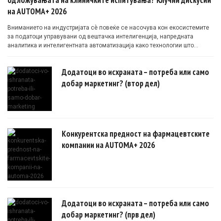
на AUTOMA+ 2026
Вниманието на индустријата сè повеќе се насочува кон екосистемите
за податоци управувани од вештачка интелигенција, напредната
аналитика и интелигентната автоматизација како технологии што
овозможуваат поефикасни клинички истражувања засновани на
докази.
Додатоци во исхраната – потреба или само
добар маркетинг? (втор дел)
Конкурентска предност на фармацевтските
компании на AUTOMA+ 2026
Додатоци во исхраната – потреба или само
добар маркетинг? (прв дел)