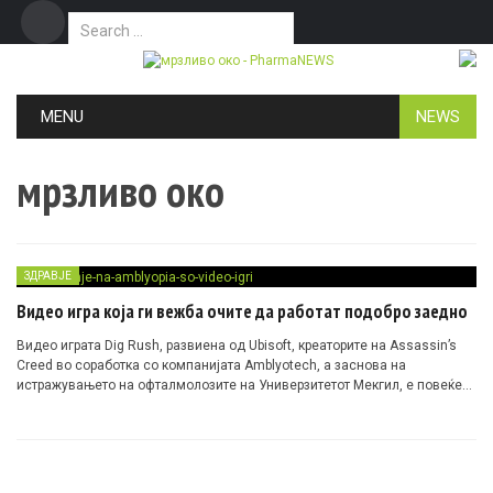
Search for:
Дома
Маркетинг
Контакт
Skip to content
MENU
NEWS
мрзливо око
ЗДРАВЈЕ
Видео игра која ги вежба очите да работат подобро заедно
Видео играта Dig Rush, развиена од Ubisoft, креаторите на Assassin’s
Creed во соработка со компанијата Amblyotech, а заснова на
истражувањето на офталмолозите на Универзитетот Мекгил, е повеќе
од само игра. Таа е дизајнирана да помогне во лекувањето на
амблиопија, состојба попозната како синдром на “мрзливо око”,
здравствен проблем каде двете очи не се синхонизирани како,
меѓусебно, така и со мозокот.