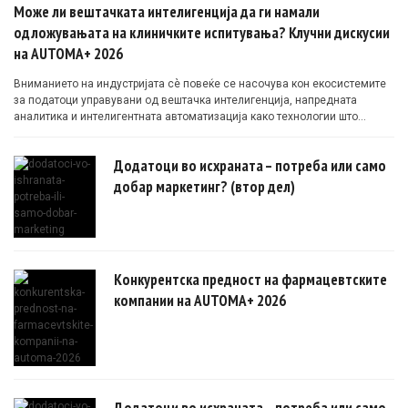
Може ли вештачката интелигенција да ги намали
одложувањата на клиничките испитувања? Клучни дискусии
на AUTOMA+ 2026
Вниманието на индустријата сè повеќе се насочува кон екосистемите
за податоци управувани од вештачка интелигенција, напредната
аналитика и интелигентната автоматизација како технологии што
овозможуваат поефикасни клинички истражувања засновани на
докази.
Додатоци во исхраната – потреба или само
добар маркетинг? (втор дел)
Конкурентска предност на фармацевтските
компании на AUTOMA+ 2026
Додатоци во исхраната – потреба или само