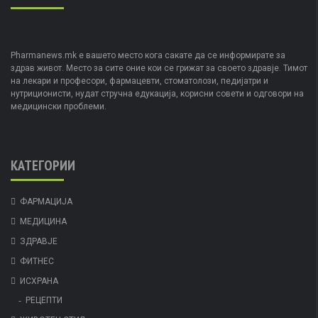
Pharmanews.mk е вашето место кога сакате да се информирате за
здрав живот. Место за сите оние кои се грижат за своето здравје. Тимот
на лекари и професори, фармацевти, стоматолози, педијатри и
нутриционисти, нудат стручна едукација, корисни совети и одговори на
медицински проблеми.
КАТЕГОРИИ
ФАРМАЦИЈА
МЕДИЦИНА
ЗДРАВЈЕ
ФИТНЕС
ИСХРАНА
РЕЦЕПТИ