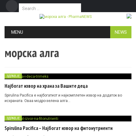
Search for:
Дома
Маркетинг
Контакт
Skip to content
MENU
NEWS
морска алга
ЗДРАВЈЕ
Најбогат извор на храна за Вашите деца
Spirulina Pacifica е најбогатиот и најкомплетен извор на додаток во
исхраната. Оваа модро-зелена алга…
ЗДРАВЈЕ
Spirulina Pacifica – Најбогат извор на фитонутриенти