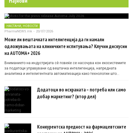
Најнови
,
НАСТАНИ
НОВОСТИ
PharmaNEWS.mk
-
20/07/2026
Може ли вештачката интелигенција да ги намали
одложувањата на клиничките испитувања? Клучни дискусии
на AUTOMA+ 2026
Вниманието на индустријата сè повеќе се насочува кон екосистемите
за податоци управувани од вештачка интелигенција, напредната
аналитика и интелигентната автоматизација како технологии што
овозможуваат поефикасни клинички истражувања засновани на
докази.
Додатоци во исхраната – потреба или само
добар маркетинг? (втор дел)
Конкурентска предност на фармацевтските