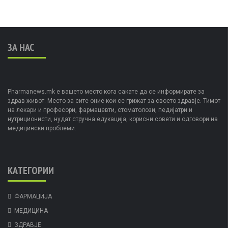
ЗА НАС
Pharmanews.mk е вашето место кога сакате да се информирате за
здрав живот. Место за сите оние кои се грижат за своето здравје. Тимот
на лекари и професори, фармацевти, стоматолози, педијатри и
нутриционисти, нудат стручна едукација, корисни совети и одговори на
медицински проблеми.
КАТЕГОРИИ
ФАРМАЦИЈА
МЕДИЦИНА
ЗДРАВЈЕ