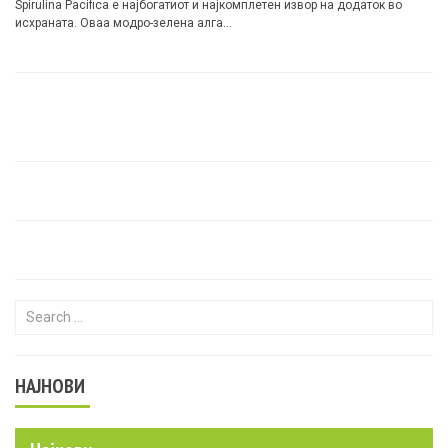
Spirulina Pacifica е најбогатиот и најкомплетен извор на додаток во
исхраната. Оваа модро-зелена алга…
Search for:
НАЈНОВИ