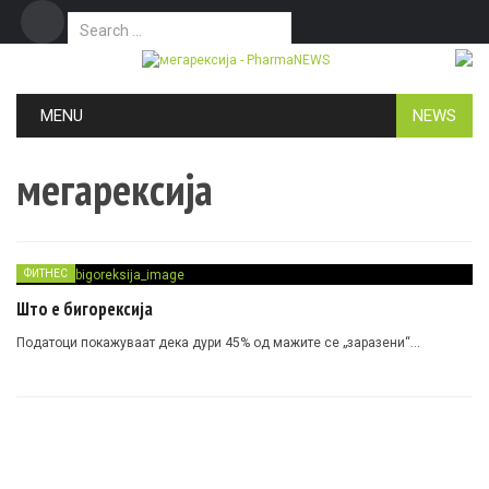
Search for:
Дома
Маркетинг
Контакт
Skip to content
MENU
NEWS
мегарексија
ФИТНЕС
Што е бигорексија
Податоци покажуваат дека дури 45% од мажите се „заразени“…