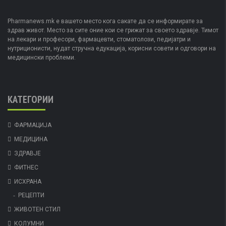
Pharmanews.mk е вашето место кога сакате да се информирате за
здрав живот. Место за сите оние кои се грижат за своето здравје. Тимот
на лекари и професори, фармацевти, стоматолози, педијатри и
нутриционисти, нудат стручна едукација, корисни совети и одговори на
медицински проблеми.
КАТЕГОРИИ
ФАРМАЦИЈА
МЕДИЦИНА
ЗДРАВЈЕ
ФИТНЕС
ИСХРАНА
РЕЦЕПТИ
ЖИВОТЕН СТИЛ
КОЛУМНИ