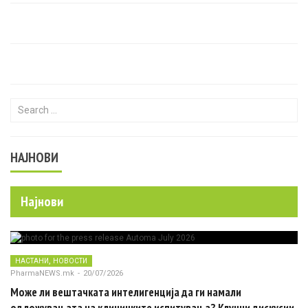
Search for:
НАЈНОВИ
Најнови
,
НАСТАНИ
НОВОСТИ
PharmaNEWS.mk
-
20/07/2026
Може ли вештачката интелигенција да ги намали
одложувањата на клиничките испитувања? Клучни дискусии