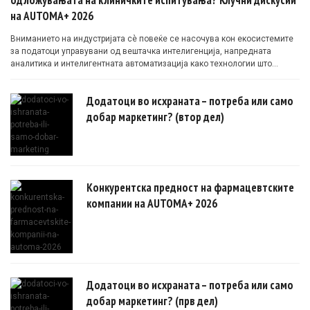
на AUTOMA+ 2026
Вниманието на индустријата сè повеќе се насочува кон екосистемите
за податоци управувани од вештачка интелигенција, напредната
аналитика и интелигентната автоматизација како технологии што
овозможуваат поефикасни клинички истражувања засновани на
докази.
Додатоци во исхраната – потреба или само
добар маркетинг? (втор дел)
Конкурентска предност на фармацевтските
компании на AUTOMA+ 2026
Додатоци во исхраната – потреба или само
добар маркетинг? (прв дел)