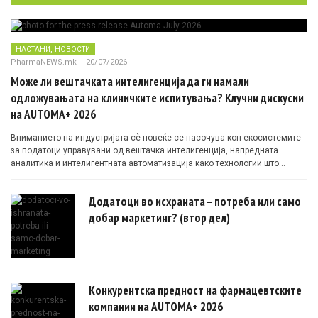
,
НАСТАНИ
НОВОСТИ
PharmaNEWS.mk
-
20/07/2026
Може ли вештачката интелигенција да ги намали
одложувањата на клиничките испитувања? Клучни дискусии
на AUTOMA+ 2026
Вниманието на индустријата сè повеќе се насочува кон екосистемите
за податоци управувани од вештачка интелигенција, напредната
аналитика и интелигентната автоматизација како технологии што
овозможуваат поефикасни клинички истражувања засновани на
докази.
Додатоци во исхраната – потреба или само
добар маркетинг? (втор дел)
Конкурентска предност на фармацевтските
компании на AUTOMA+ 2026