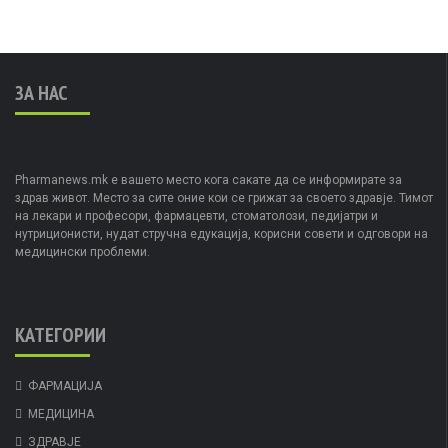
ЗА НАС
Pharmanews.mk е вашето место кога сакате да се информирате за
здрав живот. Место за сите оние кои се грижат за своето здравје. Тимот
на лекари и професори, фармацевти, стоматолози, педијатри и
нутриционисти, нудат стручна едукација, корисни совети и одговори на
медицински проблеми.
КАТЕГОРИИ
ФАРМАЦИЈА
МЕДИЦИНА
ЗДРАВЈЕ