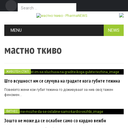
Search for:
Дома
Маркетинг
Контакт
Skip to content
MENU
NEWS
мастно ткиво
ЖИВОТЕН СТИЛ
Што всушност им се случува на градите кога губите тежина
Повеќето жени кои губат тежина го доживуваат за нив овој тажен
феномен…
ФИТНЕС
Зошто не може да се ослабне само со кардио вежби