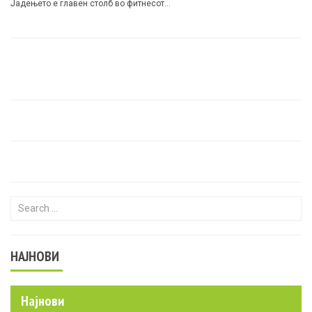
Јадењето е главен столб во фитнесот…
Search for:
НАЈНОВИ
Најнови