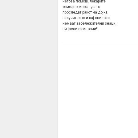
негова помош, лекарите
темелно можат да го
проследат ракот на дојка,
вклучително и кај оние кои
немаат забележителни знаци,
ни јасни симптоми!