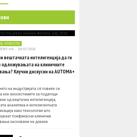
нови
,
НИ
НОВОСТИ
NEWS.mk
-
20/07/2026
и вештачката интелигенција да ги
 одложувањата на клиничките
вања? Клучни дискусии на AUTOMA+
ето на индустријата сè повеќе се
а кон екосистемите за податоци
ани од вештачка интелигенција,
ата аналитика и интелигентната
изација како технологии што
уваат поефикасни клинички
вања засновани на докази.