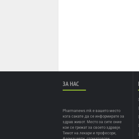
ЗА НАС
Pharmanews.mk е вашето место
кога сакате да се информирате за
здрав живот. Место за сите оние
кои се грижат за своето здравје.
Тимот на лекари и професори,
фармацевти, стоматолози,