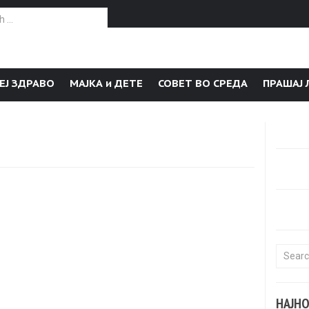
or:
ЕЈ ЗДРАВО
МАЈКА и ДЕТЕ
СОВЕТ ВО СРЕДА
ПРАШАЈ 
Search f
НАЈН