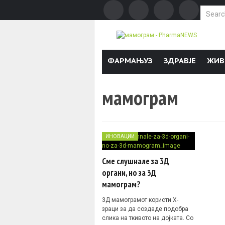
Search f
Skip to content
ФАРМАЊУЗ
ЗДРАВЈЕ
ЖИВ
мамограм
ИНОВАЦИИ
Сме слушнале за 3Д
органи, но за 3Д
мамограм?
3Д мамограмот користи Х-
зраци за да создаде подобра
слика на ткивото на дојката. Со