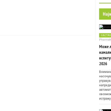
Нај
НАСТА
Pharma
Може л
намали
испиту
2026
Внимани
насочув
управув
напредн
автомат
овозмож
истражу